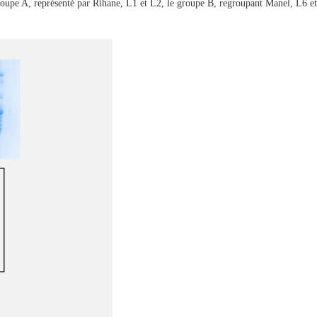
groupe A, représenté par Rihane, L1 et L2, le groupe B, regroupant Manel, L6 et