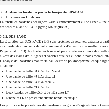
3.3 Analyse
des hordéines par la technique de SDS-PAGE
3.3.1. Teneurs en hordéines
La teneur en hordéines des lignées varie significativement d’une lignée à une a
des teneurs allant de 9 à 12 µg/mg MS
(figure 2C)
.
3.3.2. SDS-PAGE
La séparation par SDS-PAGE (15%) des protéines de réserves, extraites à partir d
en considération au cours de notre analyse afin d’atteindre une meilleure résol
Pelger et al. 1993). les hordéines A ne sont pas considérées comme des réelles 
niveau des grains des 7 lignées et variétés étudiées et dont le poids moléc
L’analyse des hordéines montre un haut degré de polymorphisme, chaque lignée ou
notamment :
Une bande de taille 68 kDa chez Manel
Une bande de taille 78 kDa chez L1
Une bande de taille 63 kDa chez L2
Une bande de taille 49 kDa chez L3
Deux bandes de taille 65,5 et 59 kDa chez L7
Rihane et L6 ne présentent aucune bande spécifique.
Les profils électrophorétiques des hordéines des grains d’orge étudiés ont servi