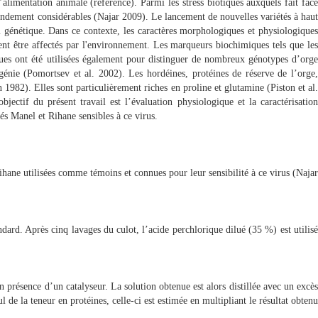
limentation animale (reference). Parmi les stress biotiques auxquels fait face
rendement considérables (Najar 2009). Le lancement de nouvelles variétés à haut
l génétique. Dans ce contexte, les caractères morphologiques et physiologiques
aient être affectés par l'environnement. Les marqueurs biochimiques tels que les
iques ont été utilisées également pour distinguer de nombreux génotypes d’orge
génie (Pomortsev et al. 2002). Les hordéines, protéines de réserve de l’orge,
1982). Elles sont particulièrement riches en proline et glutamine (Piston et al.
ectif du présent travail est l’évaluation physiologique et la caractérisation
s Manel et Rihane sensibles à ce virus.
hane utilisées comme témoins et connues pour leur sensibilité à ce virus (Najar
dard. Après cinq lavages du culot, l’acide perchlorique dilué (35 %) est utilisé
 présence d’un catalyseur. La solution obtenue est alors distillée avec un excès
 de la teneur en protéines, celle-ci est estimée en multipliant le résultat obten