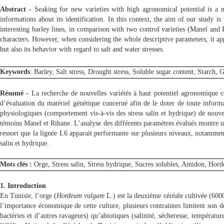
Abstract -
Seaking for new varieties with high agronomical potential is a m
informations about its identification. In this context, the aim of our study is
interesting barley lines, in comparison with two control varieties (Manel and
characters. However, when considering the whole descriptive parameters, it app
but also its behavior with regard to salt and water stresses.
Keywords
: Barley, Salt stress, Drought stress, Soluble sugar content, Starch,
Résumé -
La recherche de nouvelles variétés à haut potentiel agronomique co
d’évaluation du matériel génétique concerné afin de le doter de toute informati
physiologiques (comportement vis-à-vis des stress salin et hydrique) de nouve
témoins Manel et Rihane. L’analyse des différents paramètres évalués montre une 
ressort que la lignée L6 apparait performante sur plusieurs niveaux, notammen
salin et hydrique.
Mots clés :
Orge, Stress salin, Stress hydrique, Sucres solubles, Amidon, Hord
1. Introduction
En Tunisie, l’orge (
Hordeum vulgare
L.) est la deuxième céréale cultivée (6000
l’importance économique de cette culture, plusieurs contraintes limitent son d
bactéries et d’autres ravageurs) qu’abiotiques (salinité, sécheresse, températu