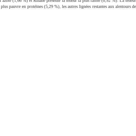
en azote (1,66 %) et Rihane présente la teneur la plus faible (0,92 %). La teneu
plus pauvre en protéines (5,29 %), les autres lignées restantes aux alentours de