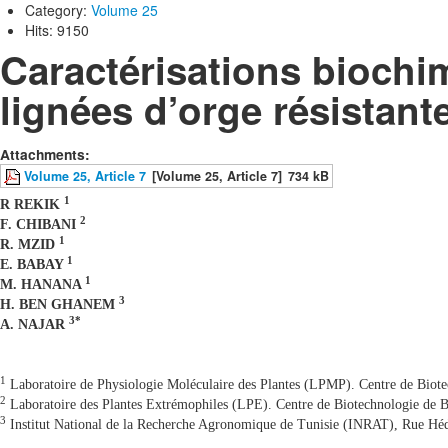
Category:
Volume 25
Hits: 9150
Caractérisations biochi
lignées d’orge résistant
Attachments:
Volume 25, Article 7
[Volume 25, Article 7]
734 kB
1
R REKIK
2
F. CHIBANI
1
R. MZID
1
E. BABAY
1
M. HANANA
3
H. BEN GHANEM
3*
A. NAJAR
1
Laboratoire de Physiologie Moléculaire des Plantes (LPMP). Centre de Bio
2
Laboratoire des Plantes Extrémophiles (LPE). Centre de Biotechnologie de
3
Institut National de la Recherche Agronomique de Tunisie (INRAT), Rue Héd