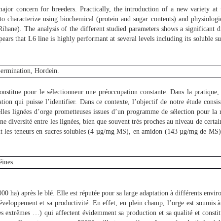
ajor concern for breeders. Practically, the introduction of a new variety at
 to characterize using biochemical (protein and sugar contents) and physiologic
 Rihane). The analysis of the different studied parameters shows a significan
ears that L6 line is highly performant at several levels including its soluble
 Germination, Hordein.
nstitue pour le sélectionneur une préoccupation constante. Dans la pratique, l
on qui puisse l’identifier. Dans ce contexte, l’objectif de notre étude consist
lles lignées d’orge prometteuses issues d’un programme de sélection pour la r
diversité entre les lignées, bien que souvent très proches au niveau de certains
t les teneurs en sucres solubles (4 µg/mg MS), en amidon (143 µg/mg de MS), e
éines.
00 ha) après le blé. Elle est réputée pour sa large adaptation à différents envir
éveloppement et sa productivité. En effet, en plein champ, l’orge est soumis à
res extrêmes …) qui affectent évidemment sa production et sa qualité et constit