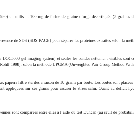
1980) en utilisant 100 mg de farine de graine d’orge décortiquée (3 graines d
n présence de SDS (SDS-PAGE) pour séparer les protéines extraites selon la mé
OC3000 gel imaging system) et seules les bandes nettement visibles sont comp
0 (Rohlf 1998), selon la méthode UPGMA (Unweighted Pair Group Method With
ux papiers filtre stériles à raison de 10 grains par boite. Les boites sont placé
t appliquées sur ces grains pour assurer le stress salin. Quant au déficit hyd
ennes sont comparées entre elles à l’aide du test Duncan (au seuil de probabili