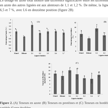
Le dosage en azote total montre une différence significative entre les différent
en azote des autres lignées est aux alentours de 1,1 et 1,2 %. De même, la ligné
6,5 et 7 %, avec L6 en deuxième position
(figure 2B)
.
Figure 2.
(A) Teneurs en azote
(B) Teneurs en protéines et (
C)
Teneurs en hordéin
variétés d’orge étudiées.