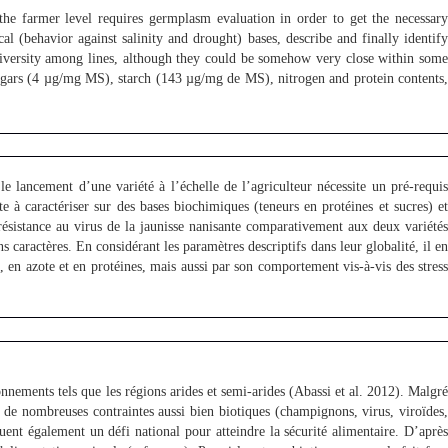
 the farmer level requires germplasm evaluation in order to get the necessar
al (behavior against salinity and drought) bases, describe and finally identify
t diversity among lines, although they could be somehow very close within some
 sugars (4 µg/mg MS), starch (143 µg/mg de MS), nitrogen and protein contents,
e lancement d’une variété à l’échelle de l’agriculteur nécessite un pré-requi
e à caractériser sur des bases biochimiques (teneurs en protéines et sucres) et
ésistance au virus de la jaunisse nanisante comparativement aux deux variétés
 caractères. En considérant les paramètres descriptifs dans leur globalité, il en
n azote et en protéines, mais aussi par son comportement vis-à-vis des stress
onnements tels que les régions arides et semi-arides (Abassi et al. 2012). Malgr
 de nombreuses contraintes aussi bien biotiques (champignons, virus, viroïdes,
uent également un défi national pour atteindre la sécurité alimentaire. D’après