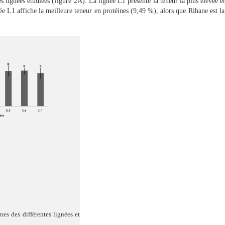
es lignées étudiées
(figure 2A)
. La lignée L1 présente la teneur la plus élevée 
e L1 affiche la meilleure teneur en protéines (9,49 %), alors que Rihane est la 
es des différentes lignées et