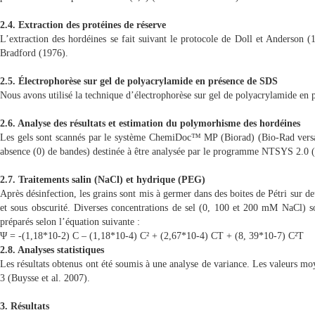
2.4. Extraction des protéines de réserve
L’extraction des hordéines se fait suivant le protocole de Doll et Anderson (
Bradford (1976).
2.5.
Électrophorèse sur gel de polyacrylamide en présence de SDS
Nous avons utilisé la technique d’électrophorèse sur gel de polyacrylamide e
2.6. Analyse des résultats et estimation du polymorhisme des hordéines
Les gels sont scannés par le système ChemiDoc™ MP (Biorad) (Bio-Rad versa D
absence (0) de bandes) destinée à être analysée par le programme NTSYS 2.
2.7. Traitements salin (NaCl) et hydrique (PEG)
Après désinfection, les grains sont mis à germer dans des boites de Pétri sur de
et sous obscurité. Diverses concentrations de sel (0, 100 et 200 mM NaCl) son
préparés selon l’équation suivante :
Ψ = -(1,18*10-2) C – (1,18*10-4) C² + (2,67*10-4) CT + (8, 39*10-7) C²T
2.8. Analyses statistiques
Les résultats obtenus ont été soumis à une analyse de variance. Les valeurs moy
3 (Buysse et al. 2007).
3. Résultats