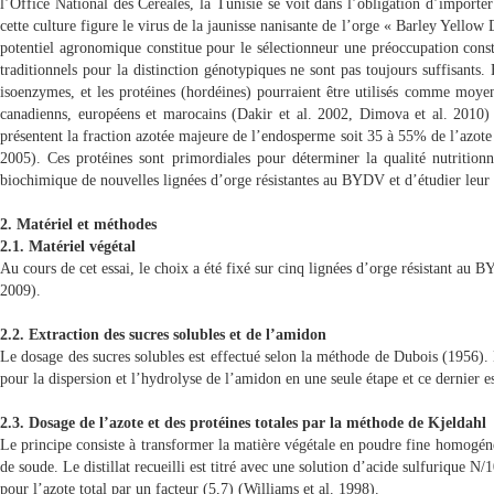
l’Office National des Céréales, la Tunisie se voit dans l’obligation d’importe
cette culture figure le virus de la jaunisse nanisante de l’orge « Barley Yell
potentiel agronomique constitue pour le sélectionneur une préoccupation consta
traditionnels pour la distinction génotypiques ne sont pas toujours suffisants. 
isoenzymes, et les protéines (hordéines) pourraient être utilisés comme moyen 
canadienns, européens et marocains (Dakir et al. 2002, Dimova et al. 2010) m
présentent la fraction azotée majeure de l’endosperme soit 35 à 55% de l’azote 
2005). Ces protéines sont primordiales pour déterminer la qualité nutritionne
biochimique de nouvelles lignées d’orge résistantes au BYDV et d’étudier leur 
2. Matériel et méthodes
2.1. Matériel végétal
Au cours de cet essai, le choix a été fixé sur cinq lignées d’orge résistant a
2009).
2.2. Extraction des sucres solubles et de l’amidon
Le dosage des sucres solubles est effectué selon la méthode de Dubois (1956). L
pour la dispersion et l’hydrolyse de l’amidon en une seule étape et ce dernier e
2.3. Dosage de l’azote et des protéines totales par la méthode de Kjeldahl
Le principe consiste à transformer la matière végétale en poudre fine homogénéis
de soude. Le distillat recueilli est titré avec une solution d’acide sulfurique N/
pour l’azote total par un facteur (5,7) (Williams et al. 1998).