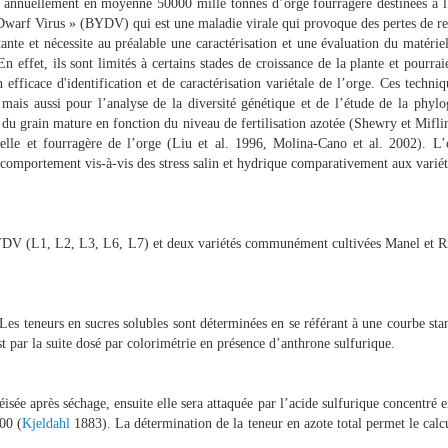
r annuellement en moyenne 50000 mille tonnes d’orge fourragère destinées à l’a
ow Dwarf Virus » (BYDV) qui est une maladie virale qui provoque des pertes de 
nte et nécessite au préalable une caractérisation et une évaluation du matérie
En effet, ils sont limités à certains stades de croissance de la plante et pourr
efficace d'identification et de caractérisation variétale de l’orge. Ces techn
ais aussi pour l’analyse de la diversité génétique et de l’étude de la phylo
du grain mature en fonction du niveau de fertilisation azotée (Shewry et Miflin 
lle et fourragère de l’orge (Liu et al. 1996, Molina-Cano et al. 2002). L’obj
comportement vis-à-vis des stress salin et hydrique comparativement aux variété
u BYDV (L1, L2, L3, L6, L7) et deux variétés communément cultivées Manel et Ri
es teneurs en sucres solubles sont déterminées en se référant à une courbe stan
st par la suite dosé par colorimétrie en présence d’anthrone sulfurique.
ée après séchage, ensuite elle sera attaquée par l’acide sulfurique concentré en
100 (
Kjeldahl
1883). La détermination de la teneur en azote total permet le calcul