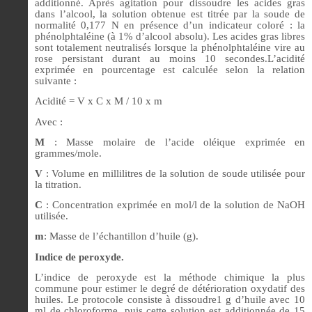
additionné. Après agitation pour dissoudre les acides gras
dans l’alcool, la solution obtenue est titrée par la soude de
normalité 0,177 N en présence d’un indicateur coloré : la
phénolphtaléine (à 1% d’alcool absolu). Les acides gras libres
sont totalement neutralisés lorsque la phénolphtaléine vire au
rose persistant durant au moins 10 secondes.L’acidité
exprimée en pourcentage est calculée selon la relation
suivante :
Acidité = V x C x M / 10 x m
Avec :
M
: Masse molaire de l’acide oléique exprimée en
grammes/mole.
V
: Volume en millilitres de la solution de soude utilisée pour
la titration.
C
: Concentration exprimée en mol/l de la solution de NaOH
utilisée.
m
: Masse de l’échantillon d’huile (g).
Indice de peroxyde.
L’indice de peroxyde est la méthode chimique la plus
commune pour estimer le degré de détérioration oxydatif des
huiles. Le protocole consiste à dissoudre1 g d’huile avec 10
ml de chloroforme, puis cette solution est additionnée de 15