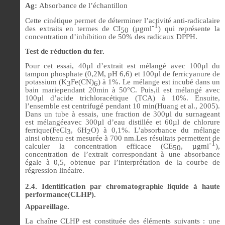
Ag:
Absorbance de l’échantillon
Cette cinétique permet de déterminer l’activité anti-radicalaire
-1
des extraits en termes de CI
(µgml
) qui représente la
50
concentration d’inhibition de 50% des radicaux DPPH.
Test de réduction du fer.
Pour cet essai,
40µl d’extrait est mélangé avec 100µl du
tampon phosphate (0,2M, pH 6,6) et 100µl de ferricyanure de
potassium (K
Fe(CN)
) à 1%. Le mélange est incubé dans un
3
6
bain mariependant 20min à 50°C. Puis,il est mélangé avec
100µl d’acide trichloracétique (TCA) à 10%. Ensuite,
l’ensemble est centrifugé pendant 10 min(Huang et al., 2005).
Dans un tube à essais, une fraction de 300µl du surnageant
est mélangéeavec 300µl d’eau distillée et 60µl de chlorure
ferrique(FeCl
, 6H
O) à 0,1%. L’absorbance du mélange
3
2
ainsi obtenu est mesurée à 700 nm.Les résultats permettent de
-1
calculer la concentration efficace (CE
, µgml
),
50
concentration de l’extrait correspondant à une absorbance
égale à 0,5, obtenue par l’interprétation de la courbe de
régression linéaire.
2.4. Identification par chromatographie liquide à haute
performance(CLHP).
Appareillage.
La chaîne CLHP est constituée des éléments suivants : une