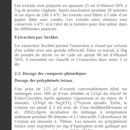
Les extraits sont préparés en ajoutant 25 ml d’éthanol 50% à
3 g de poudre végétale. Après macération pendant 30 minutes
et un repos de 24h à 4°C, les extraits sont filtrés à l’aide d’un
papier filtre sans cendre. Les extraits ainsi obtenus sont
conservés à 4°C et à l'abri de la lumière pour être utilisé dans
les différentes analyses.
Extraction par Soxhlet.
Un extracteur Soxhlet permet l'extraction à chaud par solvant
d'un solide avec une grande efficacité. Dans ce travail, à 30g
de poudre de myrte ou de cade on ajoute 90 ml d’éthanol
50%. L’ensemble est chauffé et l’extraction dure entre 3 et
4h.
2.2. Dosage des composés phénoliques
Dosage des polyphénols totaux.
Une prise de 125 µl d’extrait convenablement dilué est
mélangée avec 500 µl d’eau distillée et 125µl du réactif de
Folin-Ciocalteu.Après agitation vigoureuse et un repos de 3
minutes, 1250µl de Na
CO
(7%)sont ajoutés. Enfin, le
2
3
volume est ajusté à 3 ml avec de l’eau distillée(Dewanto et
al., 2002).Après incubation du mélange à température
ambiante pendant 90 minutes et à l’obscurité, l’absorbance de
l’extrait est mesurée à 760nm. Les teneurs en polyphénols
totaux sont exprimées en mg d’équivalent acide gallique par
-1