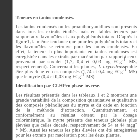
Teneurs en tanins condensés.
Les tanins condensés ou les proanthocyanidines sont présents
dans tous les extraits étudiés mais en faibles teneurs par
rapport aux flavonoïdes et aux polyphénols totaux. D’après la
figure1, la même tendance que pour les polyphénols totaux et
les flavonoïdes se retrouve pour les tanins condensés. En
effet, la teneur la plus importante en tanins condensés est
enregistrée dans les extraits par macération par rapport à ceux
-1
provenant par soxhlet (1,7, 0,4 et 0,03 mg ECg
MS,
respectivement). Concernant les plantes,
J. oxycedrus
semble
-1
être plus riche en ces composés (1,74 et 0,4 mg ECg
MS)
-1
que le myrte (0,4 et 0,03 mg ECg
MS).
Identification par CLHPen phase inverse.
Les résultats présentés dans les tableaux 1 et 2 montrent une
grande variabilité de la composition quantitative et qualitative
des composés phénoliques du myrte et du cade en fonction
de la méthode d’extraction. Quantitativement, et
conformément au résultat obtenu par le dosage
colorimétrique, le myrte présente des teneurs globales plus
-
élevées que celles ducade, respectivement de 54 et 44 mgg
1
MS. Aussi les teneurs les plus élevées ont été enregistrées
pour les extraits par macération pour les deux plantes.