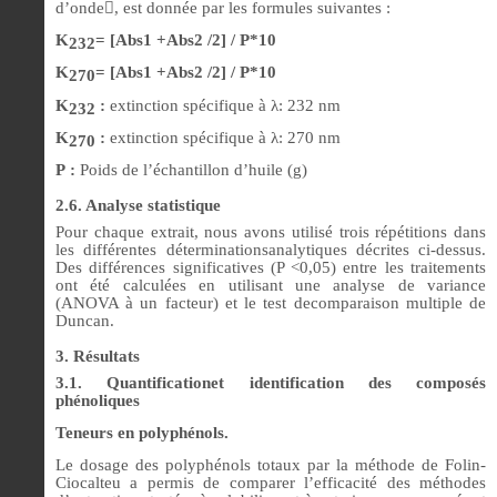
d’onde

, est donnée par les formules suivantes :
K
= [Abs1 +Abs2 /2] / P*10
232
K
= [Abs1 +Abs2 /2] / P*10
270
K
:
extinction spécifique à λ: 232 nm
232
K
:
extinction spécifique à λ: 270 nm
270
P :
Poids de l’échantillon d’huile (g)
2.6. Analyse statistique
Pour chaque extrait, nous avons utilisé trois répétitions dans
les différentes déterminationsanalytiques décrites ci-dessus.
Des différences significatives (P <0,05) entre les traitements
ont été calculées en utilisant une analyse de variance
(ANOVA à un facteur) et le test decomparaison multiple de
Duncan.
3. Résultats
3.1. Quantificationet identification des composés
phénoliques
Teneurs en polyphénols.
Le dosage des polyphénols totaux par la méthode de Folin-
Ciocalteu a permis de comparer l’efficacité des méthodes