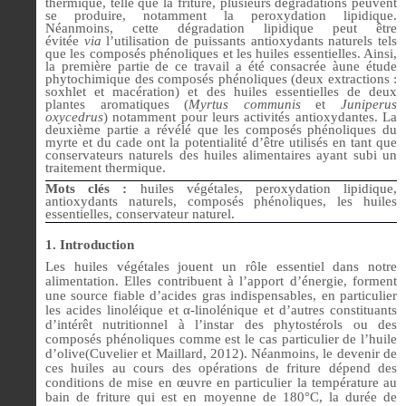
thermique, telle que la friture, plusieurs dégradations peuvent
se produire, notamment la peroxydation lipidique.
Néanmoins, cette dégradation lipidique peut être
évitée
via
l’utilisation de puissants antioxydants naturels tels
que les composés phénoliques et les huiles essentielles. Ainsi,
la première partie de ce travail a été consacrée àune étude
phytochimique des composés phénoliques (deux extractions :
soxhlet et macération) et des huiles essentielles de deux
plantes aromatiques (
Myrtus communis
et
Juniperus
oxycedrus
) notamment pour leurs activités antioxydantes. La
deuxième partie a révélé que les composés phénoliques du
myrte et du cade ont la potentialité d’être utilisés en tant que
conservateurs naturels des huiles alimentaires ayant subi un
traitement thermique.
Mots clés :
huiles végétales, peroxydation lipidique,
antioxydants naturels, composés phénoliques, les huiles
essentielles, conservateur naturel.
1. Introduction
Les huiles végétales jouent un rôle essentiel dans notre
alimentation. Elles contribuent à l’apport d’énergie, forment
une source fiable d’acides gras indispensables, en particulier
les acides linoléique et α-linolénique et d’autres constituants
d’intérêt nutritionnel à l’instar des phytostérols ou des
composés phénoliques comme est le cas particulier de l’huile
d’olive(Cuvelier et Maillard, 2012). Néanmoins, le devenir de
ces huiles au cours des opérations de friture dépend des
conditions de mise en œuvre en particulier la température au
bain de friture qui est en moyenne de 180°C, la durée de