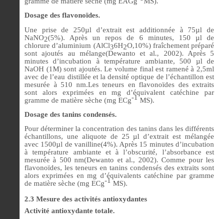
gramme de matière sèche (mg EAGg
MS).
Dosage des flavonoïdes.
Une prise de 250µl d’extrait est additionnée à 75µl de
NaNO
(5%). Après un repos de 6 minutes, 150 µl de
2
chlorure d’aluminium (AlCl
6H
O,10%) fraîchement préparé
3
2
sont ajoutés au mélange(Dewanto et al., 2002). Après 5
minutes d’incubation à température ambiante, 500 µl de
NaOH (1M) sont ajoutés. Le volume final est ramené à 2,5ml
avec de l’eau distillée et la densité optique de l’échantillon est
mesurée à 510 nm.Les teneurs en flavonoïdes des extraits
sont alors exprimées en mg d’équivalent catéchine par
-1
gramme de matière sèche (mg ECg
MS).
Dosage des tanins condensés.
Pour déterminer la concentration des tanins dans les différents
échantillons, une aliquote de 25 µl d’extrait est mélangée
avec 1500µl de vanilline(4%). Après 15 minutes d’incubation
à température ambiante et à l’obscurité, l’absorbance est
mesurée à 500 nm(Dewanto et al., 2002). Comme pour les
flavonoïdes, les teneurs en tanins condensés des extraits sont
alors exprimées en mg d’équivalents catéchine par gramme
-1
de matière sèche (mg ECg
MS).
2.3 Mesure des activités antioxydantes
Activité antioxydante totale.