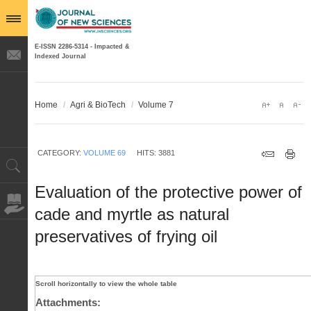
E-ISSN 2286-5314 - Impacted &
Indexed Journal
Home
/
Agri & BioTech
/
Volume 7
CATEGORY:
VOLUME 69
HITS: 3881
Evaluation of the protective power of
cade and myrtle as natural
preservatives of frying oil
Attachments: