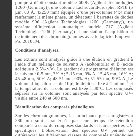
pompe à débit constant modèle 600E (Agilent Technologies
1260 (Germany)), une colonne LichrocarttPurospher RP18 (5
µm, 80 Å, 4x250 mm) équipée d’une pré-colonne (4x4 mm)
renfermant la même phase, un détecteur à barrettes de diodes
modèle 996 (Agilent Technologies 1260 (Germany)), un
système d’injection automatique modèle 717 (Agilent
Technologies 1260 (Germany)) et une station d’acquisition et
de traitement des chromatogrammes avec le logiciel Empower
Pro 2010TM.
Conditions d’analyses.
Les extraits sont analysés grâce à une élution en gradient à
l’aide d’un mélange de solvants A (acétonitrile) et B (acide
acétique à 2,5% v/v). Le gradient du programme d’élution est
le suivant : 0-5 mn, 3% A; 5-15 mn, 9% A; 15-45 mn, 16% A;
45-48 mn, 50% A; 48-51 mn, 90% A; 51-55 mn, 90% A. Le
-1
volume d’injection est de 10µl, le débit est fixé à 1 mlmn
et
la température de la colonne est fixée à 30°C. Les composés
séparés sur la colonne sont analysés par leur spectre UV-
visible entre 240 et 600 nm.
Identification des composés phénoliques.
Sur les chromatogrammes, les principaux pics enregistrés à
280 nm sont caractérisés par leurs temps de rétention
comparés à ceux de composés standards et leurs spectres UV
spécifiques. L’observation des spectres UV permet de
différencier les différentes classes de composés phénoliques