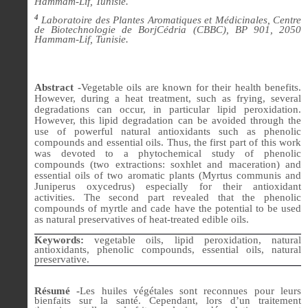
Hammam-Lif, Tunisie.
4
Laboratoire des Plantes Aromatiques et Médicinales, Centre
de Biotechnologie de BorjCédria (CBBC), BP 901, 2050
Hammam-Lif, Tunisie.
Abstract -
Vegetable oils are known for their health benefits.
However, during a heat treatment, such as frying, several
degradations can occur, in particular lipid peroxidation.
However, this lipid degradation can be avoided through the
use of powerful natural antioxidants such as phenolic
compounds and essential oils. Thus, the first part of this work
was devoted to a phytochemical study of phenolic
compounds (two extractions: soxhlet and maceration) and
essential oils of two aromatic plants (Myrtus communis and
Juniperus oxycedrus) especially for their antioxidant
activities. The second part revealed that the phenolic
compounds of myrtle and cade have the potential to be used
as natural preservatives of heat-treated edible oils.
Keywords:
vegetable oils, lipid peroxidation, natural
antioxidants, phenolic compounds, essential oils, natural
preservative.
Résumé -
Les huiles végétales sont reconnues pour leurs
bienfaits sur la santé. Cependant, lors d’un traitement