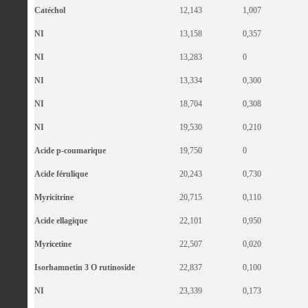
Catéchol
12,143
1,007
NI
13,158
0,357
NI
13,283
0
NI
13,334
0,300
NI
18,704
0,308
NI
19,530
0,210
Acide p-coumarique
19,750
0
Acide férulique
20,243
0,730
Myricitrine
20,715
0,110
Acide ellagique
22,101
0,950
Myricetine
22,507
0,020
Isorhamnetin 3 O rutinoside
22,837
0,100
NI
23,339
0,173