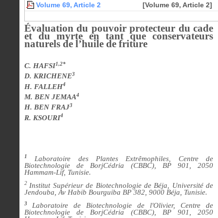
Volume 69, Article 2
[Volume 69, Article 2]
Évaluation du pouvoir protecteur du cade
et du myrte en tant que conservateurs
naturels de l’huile de friture
1,2*
C. HAFSI
3
D. KRICHENE
4
H. FALLEH
4
M. BEN JEMAA
3
H. BEN FRAJ
4
R. KSOURI
1
Laboratoire des Plantes Extrêmophiles, Centre de
Biotechnologie de BorjCédria (CBBC), BP 901, 2050
Hammam-Lif, Tunisie.
2
Institut Supérieur de Biotechnologie de Béja, Université de
Jendouba, Av Habib Bourguiba BP 382, 9000 Béja, Tunisie.
3
Laboratoire de Biotechnologie de l'Olivier, Centre de
Biotechnologie de BorjCédria (CBBC), BP 901, 2050