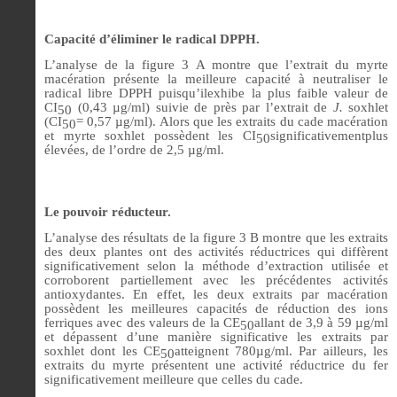
Capacité d’éliminer le radical DPPH.
L’analyse de la figure 3 A montre que l’extrait du myrte
macération présente la meilleure capacité à neutraliser le
radical libre DPPH puisqu’ilexhibe la plus faible valeur de
CI
(0,43 µg/ml) suivie de près par l’extrait de
J.
soxhlet
50
(CI
= 0,57 µg/ml). Alors que les extraits du cade macération
50
et myrte soxhlet possèdent les CI
significativementplus
50
élevées, de l’ordre de 2,5 µg/ml.
Le pouvoir réducteur.
L’analyse des résultats de la figure 3 B montre que les extraits
des deux plantes ont des activités réductrices qui diffèrent
significativement selon la méthode d’extraction utilisée et
corroborent partiellement avec les précédentes activités
antioxydantes. En effet, les deux extraits par macération
possèdent les meilleures capacités de réduction des ions
ferriques avec des valeurs de la CE
allant de 3,9 à 59 µg/ml
50
et dépassent d’une manière significative les extraits par
soxhlet dont les CE
atteignent 780µg/ml. Par ailleurs, les
50
extraits du myrte présentent une activité réductrice du fer
significativement meilleure que celles du cade.