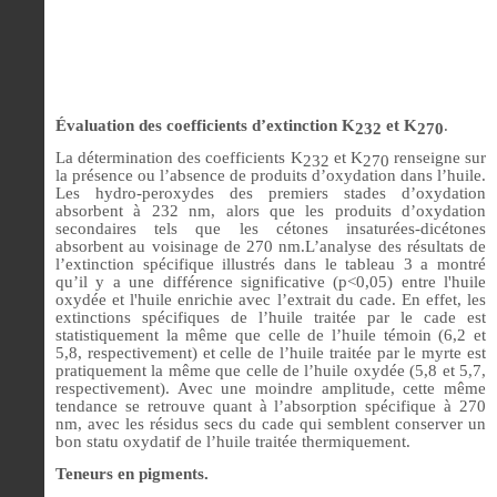
Évaluation des coefficients d’extinction K
et K
.
232
270
La détermination des coefficients K
et K
renseigne sur
232
270
la présence ou l’absence de produits d’oxydation dans l’huile.
Les hydro-peroxydes des premiers stades d’oxydation
absorbent à 232 nm, alors que les produits d’oxydation
secondaires tels que les cétones insaturées-dicétones
absorbent au voisinage de 270 nm.L’analyse des résultats de
l’extinction spécifique illustrés dans le tableau 3 a montré
qu’il y a une différence significative (p<0,05) entre l'huile
oxydée et l'huile enrichie avec l’extrait du cade. En effet, les
extinctions spécifiques de l’huile traitée par le cade est
statistiquement la même que celle de l’huile témoin (6,2 et
5,8, respectivement) et celle de l’huile traitée par le myrte est
pratiquement la même que celle de l’huile oxydée (5,8 et 5,7,
respectivement). Avec une moindre amplitude, cette même
tendance se retrouve quant à l’absorption spécifique à 270
nm, avec les résidus secs du cade qui semblent conserver un
bon statu oxydatif de l’huile traitée thermiquement.
Teneurs en pigments.