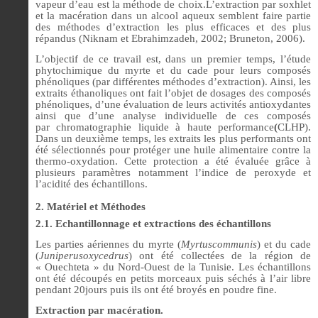
vapeur d’eau est la méthode de choix.L’extraction par soxhlet
et la macération dans un alcool aqueux semblent faire partie
des méthodes d’extraction les plus efficaces et des plus
répandus (Niknam et Ebrahimzadeh, 2002; Bruneton, 2006).
L’objectif de ce travail est, dans un premier temps, l’étude
phytochimique du myrte et du cade pour leurs composés
phénoliques (par différentes méthodes d’extraction). Ainsi, les
extraits éthanoliques ont fait l’objet de dosages des composés
phénoliques, d’une évaluation de leurs activités antioxydantes
ainsi que d’une analyse individuelle de ces composés
par
chromatographie liquide à haute performance
(
CLHP).
Dans un deuxième temps, les extraits les plus performants ont
été sélectionnés pour protéger une huile alimentaire contre la
thermo-oxydation. Cette protection a été évaluée grâce à
plusieurs paramètres notamment l’indice de peroxyde et
l’acidité des échantillons.
2. Matériel et Méthodes
2.1. Echantillonnage et extractions des échantillons
Les parties aériennes du myrte (
Myrtuscommunis
) et du cade
(
Juniperusoxycedrus
) ont été collectées de la région de
« Ouechteta » du Nord-Ouest de la Tunisie. Les échantillons
ont été découpés en petits morceaux puis séchés à l’air libre
pendant 20jours puis ils ont été broyés en poudre fine.
Extraction par macération.