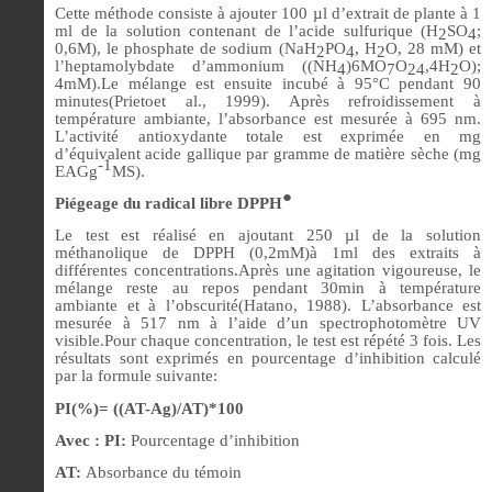
Cette méthode consiste à ajouter 100 µl d’extrait de plante à 1
ml de la solution contenant de l’acide sulfurique (H
SO
;
2
4
0,6M), le phosphate de sodium (NaH
PO
, H
O, 28 mM) et
2
4
2
l’heptamolybdate d’ammonium ((NH
)6MO
O
,4H
O);
4
7
24
2
4mM).Le mélange est ensuite incubé à 95°C pendant 90
minutes(Prietoet al., 1999). Après refroidissement à
température ambiante, l’absorbance est mesurée à 695 nm.
L’activité antioxydante totale est exprimée en mg
d’équivalent acide gallique par gramme de matière sèche (mg
-1
EAGg
MS).
●
Piégeage du radical libre DPPH
Le test est réalisé en ajoutant 250 µl de la solution
méthanolique de DPPH (0,2mM)à 1ml des extraits à
différentes concentrations.Après une agitation vigoureuse, le
mélange reste au repos pendant 30min à température
ambiante et à l’obscurité(Hatano, 1988). L’absorbance est
mesurée à 517 nm à l’aide d’un spectrophotomètre UV
visible.Pour chaque concentration, le test est répété 3 fois. Les
résultats sont exprimés en pourcentage d’inhibition calculé
par la formule suivante:
PI(%)= ((AT-Ag)/AT)*100
Avec : PI:
Pourcentage d’inhibition
AT:
Absorbance du témoin