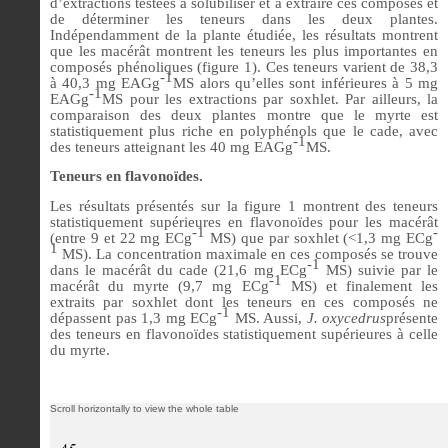
d’extractions testées à solubiliser et à extraire ces composés et
de déterminer les teneurs dans les deux plantes.
Indépendamment de la plante étudiée, les résultats montrent
que les macérât montrent les teneurs les plus importantes en
composés phénoliques (figure 1). Ces teneurs varient de 38,3
-1
à 40,3 mg EAGg
MS alors qu’elles sont inférieures à 5 mg
-1
EAGg
MS pour les extractions par soxhlet. Par ailleurs, la
comparaison des deux plantes montre que le myrte est
statistiquement plus riche en polyphénols que le cade, avec
-1
des teneurs atteignant les 40 mg EAGg
MS.
Teneurs en flavonoïdes.
Les résultats présentés sur la figure 1 montrent des teneurs
statistiquement supérieures en flavonoïdes pour les macérât
-1
-
(entre 9 et 22 mg ECg
MS) que par soxhlet (<1,3 mg ECg
1
MS). La concentration maximale en ces composés se trouve
-1
dans le macérât du cade (21,6 mg ECg
MS) suivie par le
-1
macérât du myrte (9,7 mg ECg
MS) et finalement les
extraits par soxhlet dont les teneurs en ces composés ne
-1
dépassent pas 1,3 mg ECg
MS. Aussi,
J. oxycedrus
présente
des teneurs en flavonoïdes statistiquement supérieures à celle
du myrte.