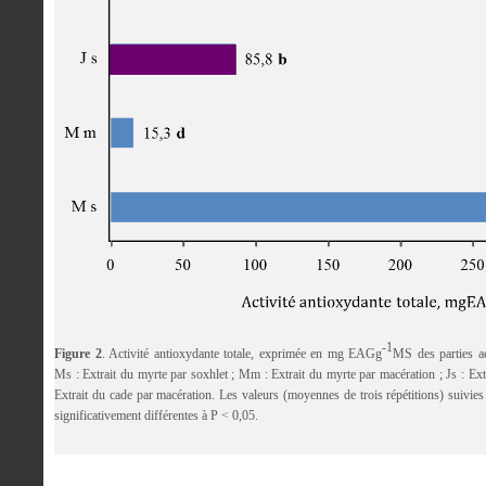
-1
Figure 2
. Activité antioxydante totale, exprimée en mg EAGg
MS des parties a
Ms : Extrait du myrte par soxhlet ; Mm : Extrait du myrte par macération ; Js : Extr
Extrait du cade par macération. Les valeurs (moyennes de trois répétitions) suivies
significativement différentes à P < 0,05.