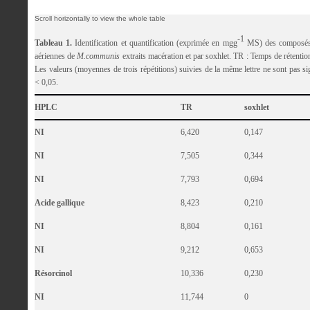
-1
Tableau 1.
Identification et quantification (exprimée en mgg
MS) des composés p
aériennes de
M.communis
extraits macération et par soxhlet. TR : Temps de rétentio
Les valeurs (moyennes de trois répétitions) suivies de la même lettre ne sont pas si
< 0,05.
HPLC
TR
soxhlet
NI
6,420
0,147
NI
7,505
0,344
NI
7,793
0,694
Acide gallique
8,423
0,210
NI
8,804
0,161
NI
9,212
0,653
Résorcinol
10,336
0,230
NI
11,744
0