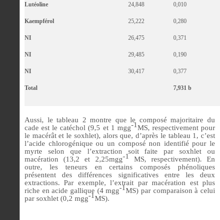
Lutéoline
24,848
0,010
Kaempférol
25,222
0,280
NI
26,475
0,371
NI
29,485
0,190
NI
30,417
0,377
Total
7,931 b
Aussi, le tableau 2 montre que le composé majoritaire du
-1
cade est le catéchol (9,5 et 1 mgg
MS, respectivement pour
le macérât et le soxhlet), alors que, d’après le tableau 1, c’est
l’acide chlorogénique ou un composé non identifié pour le
myrte selon que l’extraction soit faite par soxhlet ou
-1
macération (13,2 et 2,25mgg
MS, respectivement). En
outre, les teneurs en certains composés phénoliques
présentent des différences significatives entre les deux
extractions. Par exemple, l’extrait par macération est plus
-1
riche en acide gallique (4 mgg
MS) par comparaison à celui
-1
par soxhlet (0,2 mgg
MS).