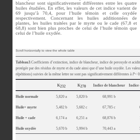
blancheur sont significativement différentes entre les quatre
huiles étudiées. En effet, les valeurs de cet indice varient de
69 jusqu’à 70,4, pour l’huile témoin et celle oxydée
respectivement. Concernant les huiles additionnées de
plantes, les huiles traitées par le myrte ou le cade (67,8 et
68,8) sont bien plus proches de celui de l’huile témoin que
celui de l’huile oxydée.
Tableau3
.Coefficients d’extinction, indice de blancheur, indice de peroxyde et acidi
protégée par des résidus de myrte et du cade ainsi que d’une huile oxydée. Les vale
répétitions) suivies de la même lettre ne sont pas significativement différentes à
P
< 0
K
K
Indice de blancheur
Indice
232
270
Huile normale
5,820 a
5,820 b
68,991 b
Huile+ myrte
5,482 b
5,682 c
67,785 c
Huile + cade
6,174 a
6,251 a
68,876 b
Huile oxydée
5,670 b
5,994 b
70,443 a