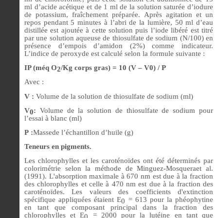
ml d’acide acétique et de 1 ml de la solution saturée d’iodure
de potassium, fraîchement préparée. Après agitation et un
repos pendant 5 minutes à l’abri de la lumière, 50 ml d’eau
distillée est ajoutée à cette solution puis l’iode libéré est titré
par une solution aqueuse de thiosulfate de sodium (N/100) en
présence d’empois d’amidon (2%) comme indicateur.
L’indice de peroxyde est calculé selon la formule suivante :
IP (méq O
/Kg corps gras) = 10 (V – V0) / P
2
Avec :
V :
Volume de la solution de thiosulfate de sodium (ml)
V
:
Volume de la solution de thiosulfate de sodium pour
0
l’essai à blanc (ml)
P :
Massede l’échantillon d’huile (g)
Teneurs en pigments.
Les chlorophylles et les caroténoïdes ont été déterminés par
colorimétrie selon la méthode de Minguez-Mosqueraet al.
(1991). L'absorption maximale à 670 nm est due à la fraction
des chlorophylles et celle à 470 nm est due à la fraction des
caroténoïdes. Les valeurs des coefficients d'extinction
spécifique appliquées étaient E
= 613 pour la phéophytine
0
en tant que composant principal dans la fraction des
chlorophylles et E
= 2000 pour la lutéine en tant que
0