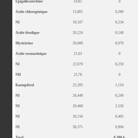
Epigallocatechine
14,85
0
Acide chlorogénique
15,801
0,280
NI
19,107
0,234
Acide férulique
20,224
0,140
Myricitrine
20,689
0,070
Acide rosmarinique
21,63
0
NI
22,079
0,259
ND
23,78
0
Kaempférol
25,395
1,110
NI
26,449
0,249
NI
29,468
2,530
NI
30,156
0,495
NI
30,371
0,894
Total
8,388 b