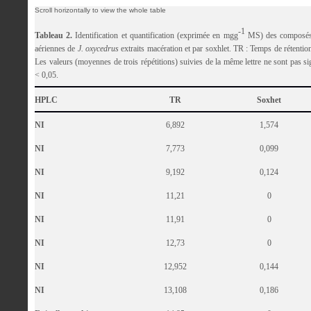
-1
Tableau 2.
Identification et quantification (exprimée en mgg
MS) des composés p
aériennes de
J. oxycedrus
extraits macération et par soxhlet. TR : Temps de rétentio
Les valeurs (moyennes de trois répétitions) suivies de la même lettre ne sont pas si
< 0,05.
HPLC
TR
Soxhet
NI
6,892
1,574
NI
7,773
0,099
NI
9,192
0,124
NI
11,21
0
NI
11,91
0
NI
12,73
0
NI
12,952
0,144
NI
13,108
0,186