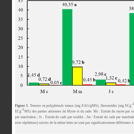
-
Figure 1
. Teneurs en polyphénols totaux (mg EAG/gMS), flavonoïdes (mg ECg
-1
ECg
MS) des parties aériennes du Myrte et du cade. Ms : Extrait du myrte par s
par macération ; Js : Extrait du cade par soxhlet ; Jm : Extrait du cade par macéra
trois répétitions) suivies de la même lettre ne sont pas significativement différentes à