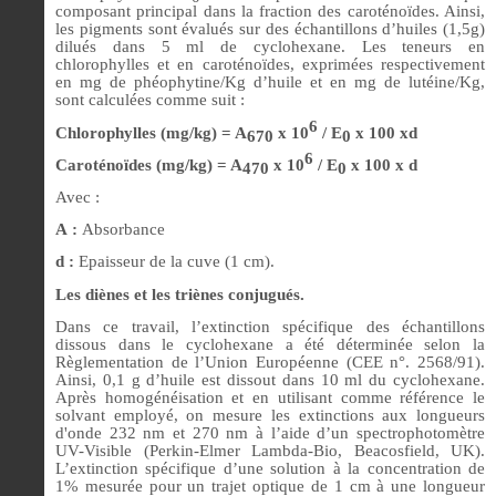
composant principal dans la fraction des caroténoïdes. Ainsi,
les pigments sont évalués sur des échantillons d’huiles (1,5g)
dilués dans 5 ml de cyclohexane. Les teneurs en
chlorophylles et en caroténoïdes, exprimées respectivement
en mg de phéophytine/Kg d’huile et en mg de lutéine/Kg,
sont calculées comme suit :
6
Chlorophylles (mg/kg) = A
x 10
/ E
x 100 xd
670
0
6
Caroténoïdes (mg/kg) = A
x 10
/ E
x 100 x d
470
0
Avec :
A :
Absorbance
d :
Epaisseur de la cuve (1 cm).
Les diènes et les triènes conjugués.
Dans ce travail, l’extinction spécifique des échantillons
dissous dans le cyclohexane a été déterminée selon la
Règlementation de l’Union Européenne (CEE n°. 2568/91).
Ainsi, 0,1 g d’huile est dissout dans 10 ml du cyclohexane.
Après homogénéisation et en utilisant comme référence le
solvant employé, on mesure les extinctions aux longueurs
d'onde 232 nm et 270 nm à l’aide d’un spectrophotomètre
UV-Visible (Perkin-Elmer Lambda-Bio, Beacosfield, UK).
L’extinction spécifique d’une solution à la concentration de
1% mesurée pour un trajet optique de 1 cm à une longueur