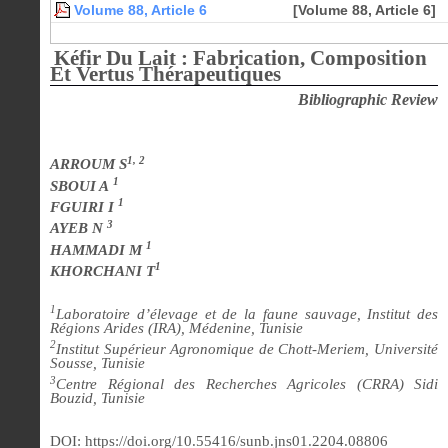
Volume 88, Article 6
[Volume 88, Article 6]
Kéfir Du Lait : Fabrication, Composition
Et Vertus Thérapeutiques
Bibliographic Review
1, 2
ARROUM S
1
SBOUI A
1
FGUIRI I
3
AYEB N
1
HAMMADI M
1
KHORCHANI T
1
Laboratoire d’élevage et de la faune sauvage, Institut des
Régions Arides (IRA), Médenine, Tunisie
2
Institut Supérieur Agronomique de Chott-Meriem, Université
Sousse, Tunisie
3
Centre Régional des Recherches Agricoles (CRRA) Sidi
Bouzid, Tunisie
DOI: https://doi.org/10.55416/sunb.jns01.2204.08806