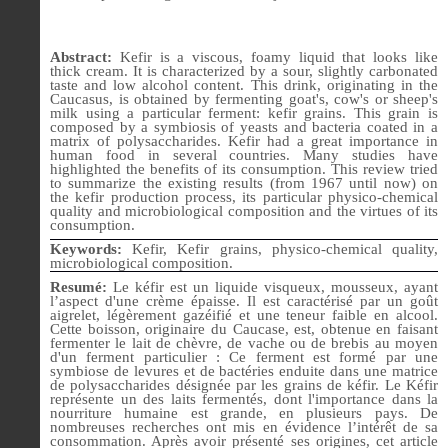
Abstract:
Kefir is a viscous, foamy liquid that looks like
thick cream. It is characterized by a sour, slightly carbonated
taste and low alcohol content. This drink, originating in the
Caucasus, is obtained by fermenting goat's, cow's or sheep's
milk using a particular ferment: kefir grains. This grain is
composed by a symbiosis of yeasts and bacteria coated in a
matrix of polysaccharides. Kefir had a great importance in
human food in several countries. Many studies have
highlighted the benefits of its consumption. This review tried
to summarize the existing results (from 1967 until now) on
the kefir production process, its particular physico-chemical
quality and microbiological composition and the virtues of its
consumption.
Keywords:
Kefir, Kefir grains, physico-chemical quality,
microbiological composition.
Resumé:
Le kéfir est un liquide visqueux, mousseux, ayant
l’aspect d'une crème épaisse. Il est caractérisé par un goût
aigrelet, légèrement gazéifié et une teneur faible en alcool.
Cette boisson, originaire du Caucase, est, obtenue en faisant
fermenter le lait de chèvre, de vache ou de brebis au moyen
d'un ferment particulier : Ce ferment est formé par une
symbiose de levures et de bactéries enduite dans une matrice
de polysaccharides désignée par les grains de kéfir. Le Kéfir
représente un des laits fermentés, dont l'importance dans la
nourriture humaine est grande, en plusieurs pays. De
nombreuses recherches ont mis en évidence l’intérêt de sa
consommation. Après avoir présenté ses origines, cet article