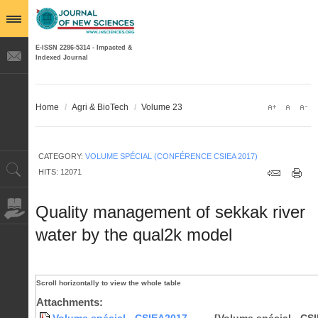
E-ISSN 2286-5314 - Impacted &
Indexed Journal
Home
/
Agri & BioTech
/
Volume 23
CATEGORY:
VOLUME SPÉCIAL (CONFÉRENCE CSIEA 2017)
HITS: 12071
Quality management of sekkak river
water by the qual2k model
Attachments: