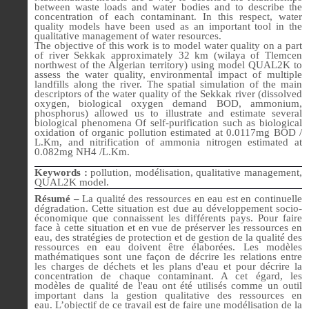
between waste loads and water bodies and to describe the
concentration of each contaminant. In this respect, water
quality models have been used as an important tool in the
qualitative management of water resources.
The objective of this work is to model water quality on a part
of river Sekkak approximately 32 km (wilaya of Tlemcen
northwest of the Algerian territory) using model QUAL2K to
assess the water quality, environmental impact of multiple
landfills along the river.
The spatial simulation of the main
descriptors of the water quality of the Sekkak river (dissolved
oxygen, biological oxygen demand BOD, ammonium,
phosphorus) allowed us to illustrate and estimate several
biological phenomena Of self-purification such as biological
oxidation of organic pollution estimated at 0.0117mg BOD /
L.Km, and nitrification of ammonia nitrogen estimated at
0.082mg NH4 /L.Km.
Keywords :
pollution, modélisation, qualitative management,
QUAL2K model.
Résumé –
La qualité des ressources en eau est en continuelle
dégradation. Cette situation est due au développement socio-
économique que connaissent les différents pays. Pour faire
face à cette situation et en vue de préserver les ressources en
eau, des stratégies de protection et de gestion de la qualité des
ressources en eau doivent être élaborées.
Les modèles
mathématiques sont une façon de décrire les relations entre
les charges de déchets et les plans d'eau
et pour décrire la
concentration de chaque contaminant
. A cet égard, les
modèles de qualité de l'eau ont été utilisés comme un outil
important dans la gestion qualitative des ressources en
eau.
L’objectif de ce travail est de faire une modélisation de la