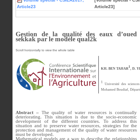
Volume spécial - CSIEA2017,
[Volume spécial - CS
Article23
Article23]
Gestion de la qualité des eaux d’oued
sekkak par le modèle qual2k
1
KH. BEN TAHAR
, D. 
1
Université des science
Mohamed Boudiaf, Départ
Abstract –
The quality of water resources is continually
deteriorating. This situation is due to the socio-economic
development of the different countries. To address this
situation and to preserve water resources, strategies for the
protection and management of the quality of water resources
must be developed.
Mathematical models are a way to describe the relationships