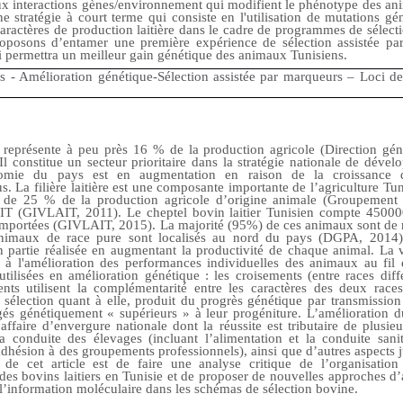
aux interactions gènes/environnement qui modifient le phénotype des a
 stratégie à court terme qui consiste en l'utilisation de mutations gé
aractères de production laitière dans le cadre de programmes de sélecti
posons d’entamer une première expérience de sélection assistée pa
 permettra un meilleur gain génétique des animaux Tunisiens.
rs - Amélioration génétique-Sélection assistée par marqueurs – Loci de 
 représente à peu près 16 % de la production agricole (Direction gén
l constitue un secteur prioritaire dans la stratégie nationale de déve
nomie du pays est en augmentation en raison de la croissance
. La filière laitière est une composante importante de l’agriculture Tun
r de 25 % de la production agricole d’origine animale (Groupement 
IT (GIVLAIT, 2011). Le cheptel bovin laitier Tunisien compte 450000
importées (GIVLAIT, 2015). La majorité (95%) de ces animaux sont de r
animaux de race pure sont localisés au nord du pays (DGPA, 2014).
n partie réalisée en augmentant la productivité de chaque animal. La 
 à l'amélioration des performances individuelles des animaux au fil
tilisées en amélioration génétique : les croisements (entre races diffé
ents utilisent la complémentarité entre les caractères des deux races
 sélection quant à elle, produit du progrès génétique par transmissio
ugés génétiquement « supérieurs » à leur progéniture. L’amélioration 
affaire d’envergure nationale dont la réussite est tributaire de plusi
a conduite des élevages (incluant l’alimentation et la conduite sanita
dhésion à des groupements professionnels), ainsi que d’autres aspects ju
if de cet article est de faire une analyse critique de l’organisation
des bovins laitiers en Tunisie et de proposer de nouvelles approches d
e l’information moléculaire dans les schémas de sélection bovine.