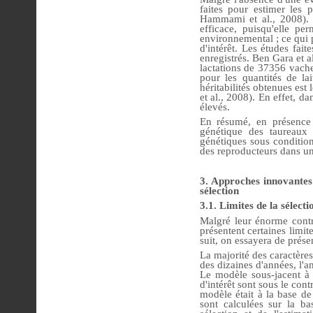
faites pour estimer les 
Hammami et al., 2008). L
efficace, puisqu'elle pe
environnemental ; ce qui p
d'intérêt. Les études fai
enregistrés. Ben Gara et a
lactations de 37356 vache
pour les quantités de la
héritabilités obtenues es
et al., 2008). En effet, da
élevés.
En résumé, en présence 
génétique des taureaux d
génétiques sous condition
des reproducteurs dans un 
3. Approches innovantes 
sélection
3.1. Limites de la sélect
Malgré leur énorme contri
présentent certaines limit
suit, on essayera de présen
La majorité des caractère
des dizaines d'années, l'a
Le modèle sous-jacent à 
d'intérêt sont sous le cont
modèle était à la base de
sont calculées sur la b