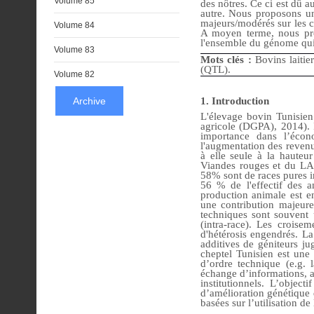
Volume 85
des nôtres. Ce ci est dû 
autre. Nous proposons une
majeurs/modérés sur les c
Volume 84
A moyen terme, nous pro
l'ensemble du génome qui
Volume 83
Mots clés :
Bovins laitie
(QTL).
Volume 82
Archive
1. Introduction
L'élevage bovin Tunisien
agricole (DGPA), 2014). I
importance dans l’éco
l'augmentation des revenus
à elle seule à la hauteu
Viandes rouges et du LA
58% sont de races pures 
56 % de l'effectif des 
production animale est e
une contribution majeure
techniques sont souvent u
(intra-race). Les croisem
d'hétérosis engendrés. La
additives de géniteurs j
cheptel Tunisien est une 
d’ordre technique (e.g. l
échange d’informations, a
institutionnels. L’object
d’amélioration génétique 
basées sur l’utilisation d