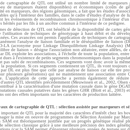
s de cartographie de QTL ont utilisé un nombre limité de marqueurs 
(peu de marqueurs étaient disponibles) et économiques (coûts de gé
sité en marqueurs, des régions génomiques, a fait que les études d'assoc
bles qu'à l'intérieur des familles, dans le cadre d'études d'analyse de li
nt les événements de recombinaison chromosomique à l'intérieur d'un p
érités par les fils à un ancêtre commun à l'intérieur de ce pedigree.
s de détection de QTL ont bénéficié de la disponibilité de cartes gén
e l'utilisation de techniques de génotypage à haut débit et du déve
nées. Ces avancées ont permis l'application de techniques de cartogra
nément l'analyse de liaison familiale et le déséquilibre de liaison (
D-LA (acronyme pour Linkage Disequilibrium Linkage Analysis) (M
ibre de liaison » désigne l'association non aléatoire, entre allèles, de 
 DL exploite les associations, à l'échelle de toute la population, entre 
t dues à l'existence de petits segments chromosomiques dans la populati
t pas subi de recombinaisons. Ces segments vont donc avoir la même
 la population. Si ces segments contiennent un QTL, ils vont toujours 
ar DL est plus fine que celle par analyse de liaison car elle tire pr
 sur plusieurs générations) qui ne maintiennent une association entre
ue. L'application de cette approche a permis également de réduire
n d'autres QTL identifiés précédemment (Meuwissen et al., 2002, Olsen et
tribué à la caractérisation d'une mutation causale dans le gène DGAT1
utations causales putatives dans les gènes GHR (Blott et al., 2003) e
s ont des effets importants sur les caractères de production laitière.
avaux de cartographie de QTL : sélection assistée par marqueurs et s
important de QTL pour la majorité des caractères d'intérêt chez les bovi
visager la mise en oeuvre de programmes de Sélection Assistée par Ma
SAM est théoriquement justifiée par un progrès génétique réalisé pl
e sélection classique grâce à une meilleure précision des index généti
érations (car la SAM permet d'épargner plusieurs années de testage sur 