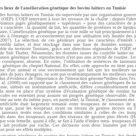
es lieux de l'amélioration génétique des bovins laitiers en Tunisie
es bovins laitiers en Tunisie est supervisée par une organisation gouver
s (OEP). L'OEP intervient à tous les niveaux de la chaîne : depuis l'ide
éniteurs jugés génétiquement « supérieurs » pour des caractères de pr
 caractères : la quantité de lait, les quantités de protéines et de lipides
laire. L'amélioration génétique par la voie mâle se fait principalement à 
és à l'étranger et accessoirement par une utilisation très limitée des
07). La sélection de ces géniteurs pour les caractères d'intérêt s
ontrôle laitier, et leur stockage dans une base de données unique.
ble du territoire Tunisien, grâce aux directions régionales de l'OEP, et
 de Sidi Thabet. Néanmoins, les données issues du contrôle laitier ne
uation génétique des reproducteurs n'est pas une activité de routine. L
 conséquent, absents. En outre, l’utilisation de semences de taureaux
on génétique du cheptel National. En effet, cette approche ne tient pas 
ome d'un animal et son environnement qui fait que les meilleurs tau
les de pays étrangers, ne sont pas systématiquement les meilleurs sous 
n plus d'évidence de l'importance de l'interaction génome*milieu dans l'
al. (2008) ont rapporté que le classement des valeurs génétiques de 
ie, utilisés en insémination artificielle, diffère considérablement e
 la mise en place d'un système d'évaluation génétique de routine b
ocales est essentiel pour assurer un progrès génétique observable. D
e au sein du même pays, en particulier, la Tunisie, le classement des
artificielle était largement remanié entre troupeaux de niveaux de ge
u que, pour les troupeaux ayant un niveau de gestion moyen ou faib
 taureaux testés sous des conditions similaires à celles de ces troup
stés dans des troupeaux ayant des niveaux de gestion plus élevés (H
ar voie femelle, quant à elle, se fait à l'aide d'index intra- troupeaux 
e lait produite par vache. Ces décisions sont donc biaisées par l'ef
as pour ses effets multiples.
aluation génétique de routine des bovins laitiers en Tunisie, des étude