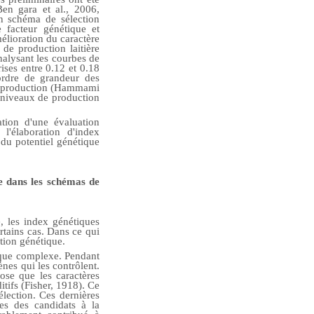
Ben gara et al., 2006,
un schéma de sélection
e facteur génétique et
mélioration du caractère
 de production laitière
analysant les courbes de
ses entre 0.12 et 0.18
'ordre de grandeur des
de production (Hammami
es niveaux de production
tion d'une évaluation
 l'élaboration d'index
 du potentiel génétique
re dans les schémas de
, les index génétiques
rtains cas. Dans ce qui
ation génétique.
tique complexe. Pendant
ènes qui les contrôlent.
ose que les caractères
itifs (Fisher, 1918). Ce
élection. Ces dernières
es des candidats à la