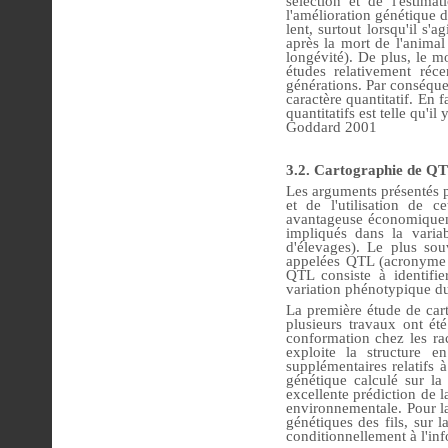
sélection et de l'estima
l'amélioration génétique de
lent, surtout lorsqu'il s'
après la mort de l'animal
longévité). De plus, le m
études relativement réc
générations. Par conséque
caractère quantitatif. En f
quantitatifs est telle qu'
Goddard 2001
3.2. Cartographie de QTL
Les arguments présentés p
et de l'utilisation de c
avantageuse économiqueme
impliqués dans la variab
d'élevages). Le plus so
appelées QTL (acronyme p
QTL consiste à identifi
variation phénotypique du
La première étude de cart
plusieurs travaux ont ét
conformation chez les rac
exploite la structure e
supplémentaires relatifs 
génétique calculé sur la
excellente prédiction de l
environnementale. Pour la
génétiques des fils, sur 
conditionnellement à l'in