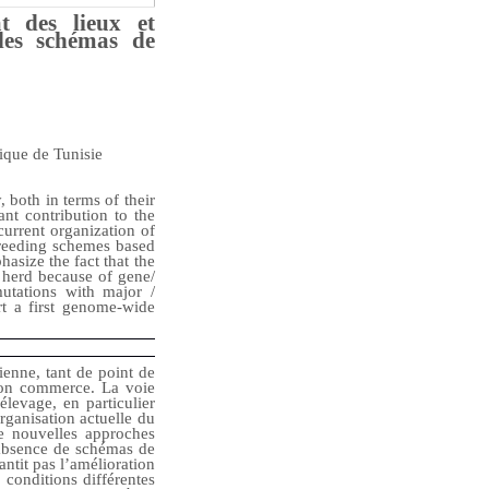
at des lieux et
 les schémas de
ique de Tunisie
 both in terms of their
nt contribution to the
current organization of
breeding schemes based
asize the fact that the
 herd because of gene/
utations with major /
rt a first genome-wide
ienne, tant de point de
 son commerce. La voie
levage, en particulier
organisation actuelle du
de nouvelles approches
l’absence de schémas de
antit pas l’amélioration
 conditions différentes