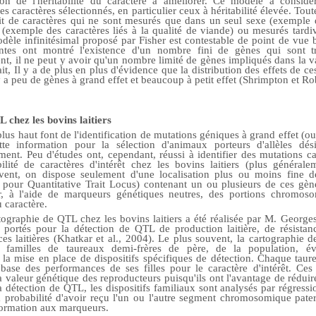
tion de l'héritabilité du caractère à améliorer. Ce modèle a consid
s caractères sélectionnés, en particulier ceux à héritabilité élevée. Toute
agit de caractères qui ne sont mesurés que dans un seul sexe (exemple de
 (exemple des caractères liés à la qualité de viande) ou mesurés tard
odèle infinitésimal proposé par Fisher est contestable de point de vue
entes ont montré l'existence d'un nombre fini de gènes qui sont 
nt, il ne peut y avoir qu'un nombre limité de gènes impliqués dans la v
ait, Il y a de plus en plus d'évidence que la distribution des effets de ces
il y a peu de gènes à grand effet et beaucoup à petit effet (Shrimpton et 
 chez les bovins laitiers
lus haut font de l'identification de mutations géniques à grand effet (
ette information pour la sélection d'animaux porteurs d'allèles dé
nt. Peu d'études ont, cependant, réussi à identifier des mutations c
ilité de caractères d'intérêt chez les bovins laitiers (plus général
uvent, on dispose seulement d'une localisation plus ou moins fine 
our Quantitative Trait Locus) contenant un ou plusieurs de ces gèn
er, à l'aide de marqueurs génétiques neutres, des portions chromoso
 caractère.
ographie de QTL chez les bovins laitiers a été réalisée par M. Georges
é portés pour la détection de QTL de production laitière, de résista
es laitières (Khatkar et al., 2004). Le plus souvent, la cartographie
n familles de taureaux demi-frères de père, de la population, év
à la mise en place de dispositifs spécifiques de détection. Chaque tau
 base des performances de ses filles pour le caractère d'intérêt. Ces
a valeur génétique des reproducteurs puisqu'ils ont l'avantage de réduir
 détection de QTL, les dispositifs familiaux sont analysés par régressi
la probabilité d'avoir reçu l'un ou l'autre segment chromosomique pat
formation aux marqueurs.