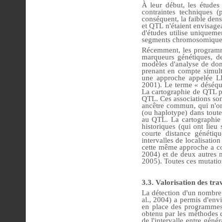
À leur début, les étude
contraintes techniques 
conséquent, la faible den
et QTL n'étaient envisagea
d'études utilise uniqueme
segments chromosomiques h
Récemment, les programme
marqueurs génétiques, d
modèles d'analyse de don
prenant en compte simulta
une approche appelée L
2001). Le terme « déséquil
La cartographie de QTL par
QTL. Ces associations son
ancêtre commun, qui n'on
(ou haplotype) dans toute
au QTL. La cartographie p
historiques (qui ont lieu
courte distance génétiq
intervalles de localisatio
cette même approche a con
2004) et de deux autres m
2005). Toutes ces mutation
3.3. Valorisation des tr
La détection d'un nombre 
al., 2004) a permis d'en
en place des programmes 
obtenu par les méthodes d
de l'intervalle entre gén