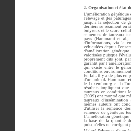
2. Organisation et état d
L'amélioration génétique d
l'élevage et des pâturage
jusqu'à la sélection de g
derniers se résument en six
butyreux et le score cellu
semences de taureaux test
pays (Hammami et al., 20
d'informations, via le c
véhiculées depuis l'ensem
d'amélioration génétique
valorisées puisque l'éval
proprement dits sont, par
garantit par l’améliorati
qui existe entre le gén
conditions environnementa
En fait, il y a de plus e
d'un animal. Hammami et 
le Luxembourg et la Tunis
résultats impliquent que
taureaux en conditions l
(2009) ont montré que mêm
taureaux d'insémination 
mêmes auteurs ont concl
d'utiliser la semence des
semence de géniteurs te
L’amélioration génétique p
la base de la quantité d
puisqu'elles ne corrigent p
Malgré l'absence d'une év