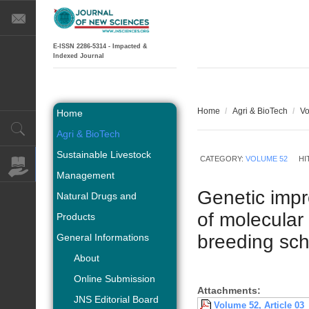
E-ISSN 2286-5314 - Impacted &
Indexed Journal
Home
/
Agri & BioTech
/
Vo
Home
Agri & BioTech
Sustainable Livestock
CATEGORY:
VOLUME 52
HI
Management
Genetic impro
Natural Drugs and
of molecular 
Products
breeding sc
General Informations
About
Online Submission
Attachments:
JNS Editorial Board
Volume 52, Article 03