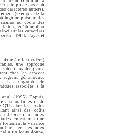
érablement contribué à
fois, le processus était
s caractères laitiers),
ivement (exemple de la
 biologique puisque des
transmis au cours des
ariation génétique d'un
 loci sur les caractères
Robertson 1988, Hayes et
ou même à effet modéré)
sirables, une approche
ausales dans des gènes
ement chez les espèces
de régions génomiques
es. La cartographie de
miques associées à la
 et al. (1995). Depuis,
nce aux maladies et de
 de QTL chez les bovins
itant ainsi des coûts
reau dispose d'un index
 index constituent une
e fortement la variance
on intra-père des index
ernel à un locus donné,