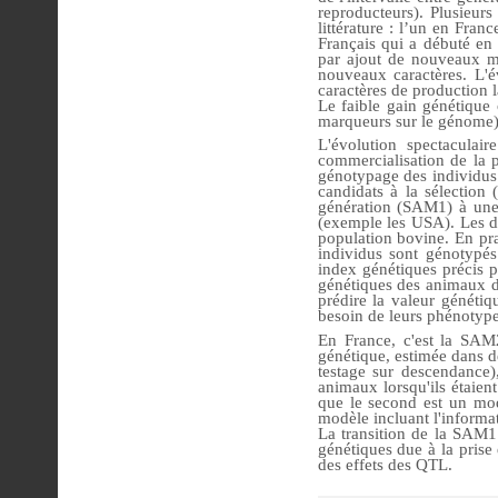
reproducteurs). Plusieur
littérature : l’un en Fra
Français qui a débuté en 
par ajout de nouveaux mar
nouveaux caractères. L'
caractères de production l
Le faible gain génétique 
marqueurs sur le génome)
L'évolution spectaculai
commercialisation de la 
génotypage des individus (
candidats à la sélection
génération (SAM1) à une
(exemple les USA). Les de
population bovine. En pra
individus sont génotypé
index génétiques précis po
génétiques des animaux de
prédire la valeur généti
besoin de leurs phénotype
En France, c'est la SAM2
génétique, estimée dans d
testage sur descendance)
animaux lorsqu'ils étaient
que le second est un mod
modèle incluant l'informa
La transition de la SAM1
génétiques due à la prise
des effets des QTL.