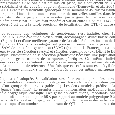
s programmes SAM ont ainsi été mis en place, mais seulement deux o
nce (Boichard et al., 2002), l’autre en Allemagne (Bennewitz et al., 
2001 avec peu d'individus génotypés pour seulement 45 microsatellites
queurs, l'inclusion annuelle constante de nouvelles familles dans le d
évaluation de ce programme a montré que le gain de précision des v
aitière permis par la SAM était modéré et variait entre 0.038 et 0.114 (G
observé est dû à la faible précision de localisation des QTL (à cause 
.
re et soudaine des techniques de génotypage s'est traduite, chez l'
puce 50K. Cette évolution s'est surtout, accompagnée d'une baisse con
Figure 1) et d'une meilleure garantie de la fiabilité de l'estimation de 
 (figure 2). Ces deux avantages ont poussé plusieurs pays à passer
 SAM de deuxième génération (SAM2) (exemple la France), ou à un
ux types de sélection (SAM2 et sélection génomique) exploitent le DL 
tique, l'instauration de la sélection génomique nécessite une populatio
s pour un grand nombre de marqueurs génétiques. Ces mêmes indivi
ur les caractères d'intérêt. Les effets des marqueurs seront ensuite est
 la population de référence. Une fois que ces effets sont estimés, il de
que de jeunes animaux s'ils sont génotypés pour ces mêmes marqueurs
s.
 qui a été adoptée. Sa validation s'est faite en comparant les corrél
eux modèles différents (avant testage sur descendance), et la valeur gé
, d'un groupe de taureaux (tableau1). Les deux modèles prédisent l
 jeunes (sans filles). Le premier incluait l'information moléculaire iss
èle polygénique classique. Des gains en corrélations, importants, on
tion moléculaire de la puce 50K par rapport au modèle polygénique (Gu
 à la SAM2 s'est accompagnée par un gain de précision des index de 
 en compte d'un nombre plus important de QTL et à une meilleure estim