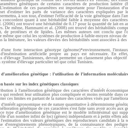
paramètres génétiques de certains caractères de production laitière (
'estimation de ces paramètres est importante pour l'instauration d'
rmet d'estimer les parts de variance des caractères expliquées par l
ermettra, à son tour, d'estimer l'efficacité de la voie génétique dans l'a
tes concordent quant à une héritabilité faible à moyenne des caractères
l. (2006) ont trouvé une héritabilité de 0.17 pour la quantité de lait en 
s. De même, Hammami et al. (2008) ont trouvé des héritabilités compri
it, de protéines et de lipides. Les mêmes auteurs ont conclu que l
t le même que celui les systèmes de production à faible-moyen niveau 
ns la littérature, les valeurs élevées des héritabilités sont associées à d
d'une forte interaction génotype (génome)*environnement, l'instaura
'insémination artificielle propre au pays est nécessaire. En effet,
s d'élevage Tunisiennes, devrait permettre un classement plus objectif
système d'élevage particulier tel que celui Tunisien.
d’amélioration génétique : l’utilisation de l’information moléculai
ion basée sur les index génétiques classiques
bution à l'amélioration génétique des caractères d'intérêt économique
es qui rendent leur utilisation plus compliquée et moins rentable dans ce
ter ces limites en partant de la nature des caractères visés par l'amélior
s d'intérêt agronomique est de nature quantitative à déterminisme géné
mélioration génétique de ces caractères s'est faite sans avoir accès aux g
ce type d'amélioration génétique est le modèle infinitésimal qui supp
rôle d'un nombre infini de loci (gènes) indépendants et à petits effets add
 l'estimation des valeurs génétiques des reproducteurs candidats à la s
ase d'enregistrements phénotypiques, de la connaissance des pedigre