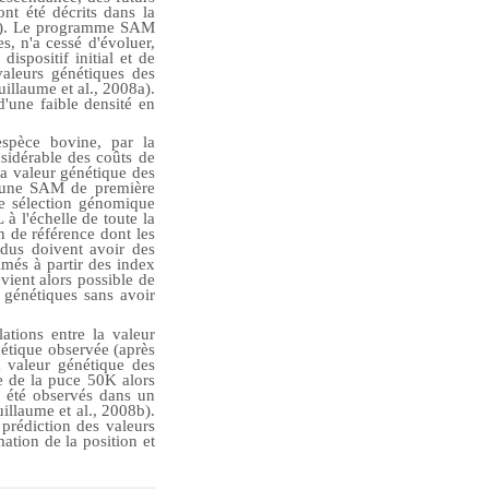
nt été décrits dans la
2004). Le programme SAM
, n'a cessé d'évoluer,
ispositif initial et de
aleurs génétiques des
uillaume et al., 2008a).
d'une faible densité en
espèce bovine, par la
sidérable des coûts de
la valeur génétique des
 d'une SAM de première
e sélection génomique
à l'échelle de toute la
n de référence dont les
dus doivent avoir des
imés à partir des index
vient alors possible de
 génétiques sans avoir
ations entre la valeur
nétique observée (après
a valeur génétique des
ue de la puce 50K alors
t été observés dans un
illaume et al., 2008b).
prédiction des valeurs
ation de la position et