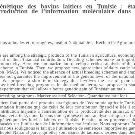
énétique des bovins laitiers en Tunisie : ét
ntroduction de l’information moléculaire dans
ions animales et fourragères, Institut National de la Recherche Agronom
 are among the strategic products of the Tunisian agricultural economy,
and of their financial contribution. Breeding schemes make an importa
ductivity. Here, we summarize and develop a critical analysis of the 
g scheme in Tunisia. Then, we propose new approaches of dairy cattle 
ion (MAS). We noticed the absence of actual breeding schemes and emph
es not guarantee the improvement of the genetic level of the national
s. We propose a short-term strategy that involves the use of gene m
-assisted breeding programs. In the medium term, we propose to sta
experiment that will allow a better genetic gain of Tunisian animals.
 breeding programs- Marker assisted Selection- Quantitative trait loci.
itiers font partie des produits stratégiques de l’économie agricole Tunis
mentation humaine que de celui de leur contribution financière liée à
tribution majeure à l'amélioration de la productivité des animaux d’é
 Dans cet article, nous faisons une synthèse et une analyse critique de l’
n génétique des bovins laitiers en Tunisie. Ensuite, nous proposons 
basées sur l’utilisation de l’information moléculaire. Nous reportons 
et nous soulignons le fait que l’utilisation de semences importées ne gar
eptel National parce qu’elles sont issues de taureaux testées dans des