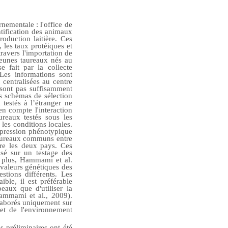
nementale : l'office de
ntification des animaux
oduction laitière. Ces
, les taux protéiques et
travers l'importation de
 jeunes taureaux nés au
e fait par la collecte
 Les informations sont
 centralisées au centre
 sont pas suffisamment
es schémas de sélection
 testés à l’étranger ne
en compte l'interaction
reaux testés sous les
les conditions locales.
expression phénotypique
taureaux communs entre
ntre les deux pays. Ces
asé sur un testage des
e plus, Hammami et al.
 valeurs génétiques des
stions différents. Les
le, il est préférable
eaux que d'utiliser la
ammami et al., 2009).
élaborés uniquement sur
fet de l'environnement
s préliminaires ont été