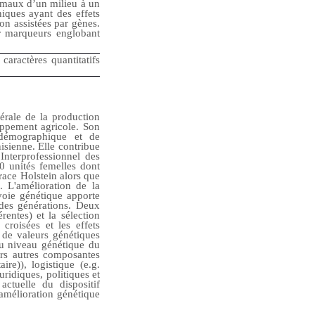
nimaux d’un milieu à un
niques ayant des effets
on assistées par gènes.
r marqueurs englobant
caractères quantitatifs
érale de la production
loppement agricole. Son
 démographique et de
isienne. Elle contribue
Interprofessionnel des
 unités femelles dont
ace Holstein alors que
 L'amélioration de la
voie génétique apporte
 des générations. Deux
rentes) et la sélection
 croisées et les effets
n de valeurs génétiques
du niveau génétique du
eurs autres composantes
ire)), logistique (e.g.
ridiques, politiques et
 actuelle du dispositif
’amélioration génétique