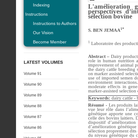
Indexing
L'amélioration g
perspectives d’i
Instructions
sélection bovine
Instructions to Authors
1*
S. BEN JEMAA
Our Vision
Become Member
1
Laboratoire des product
Abstract –
Dairy products
role in human nutrition 
LATEST VOLUMES
improvement of animal pro
the dairy cattle breedin
on marker assisted select
Volume 91
use of imported semen do
environment interaction
Volume 90
moderate effects in gene
marker-assisted selection 
Volume 89
Keywords:
dairy cattle -
Résumé -
Les produits la
Volume 88
vue leur rôle dans l’ali
génétique apporte une con
Volume 87
celle des bovins laitiers.
dispositif d’amélioratio
d’amélioration génétique 
Volume 86
sélection proprement dits 
du niveau génétique du ch