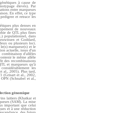
génétiques à cause de
notypage élevés). Par
iations entre marqueurs
aison. En effet, ce type
edigree et retrace les
étiques plus denses en
loppement de nouveaux
phie de QTL plus fines
DL) populationnel, dans
euwissen et Goddard,
deux ou plusieurs loci.
le(s) marqueur(s) et le
on actuelle, issus d'un
 combinaison d'allèles
contenir le même allèle
ofit des recombinaisons
 QTL et marqueurs qu'à
 considérablement les
 al., 2005). Plus tard,
 (Grisart et al., 2002,
t OPN (Schnabel et al.,
élection génomique
ns laitiers (Khatkar et
rqueurs (SAM). La mise
us important que celui
ques et à une réduction
descendance, des futurs