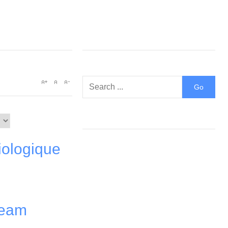
biologique
ream