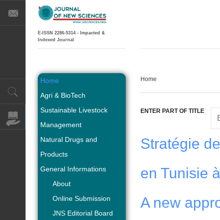
E-ISSN 2286-5314 - Impacted &
Indexed Journal
Home
Home
Agri & BioTech
Sustainable Livestock
ENTER PART OF TITLE
Management
Natural Drugs and
Stratégie de
Products
General Informations
en Tunisie à
About
Online Submission
A new appro
JNS Editorial Board