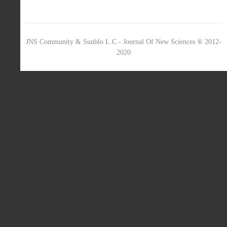
JNS Community & Sunblo L.C - Journal Of New Sciences ® 2012-
2020