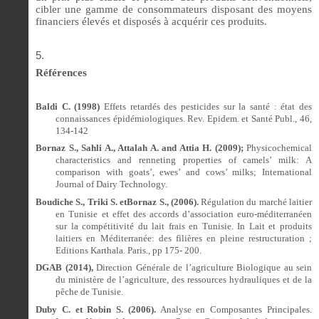
cibler une gamme de consommateurs disposant des moyens
financiers élevés et disposés à acquérir ces produits.
Références
Baldi C. (1998)
Effets retardés des pesticides sur la santé : état des
connaissances épidémiologiques. Rev. Epidem. et Santé Publ., 46,
134-142
Bornaz S., Sahli A., Attalah A. and Attia H. (2009);
Physicochemical
characteristics and renneting properties of camels’ milk: A
comparison with goats’, ewes’ and cows’ milks; International
Journal of Dairy Technology.
Boudiche S., Triki S. etBornaz S., (2006).
Régulation du marché laitier
en Tunisie et effet des accords d’association euro-méditerranéen
sur la compétitivité du lait frais en Tunisie. In Lait et produits
laitiers en Méditerranée: des filières en pleine restructuration ;
Editions Karthala. Paris., pp 175- 200.
DGAB (2014),
Direction Générale de l’agriculture Biologique au sein
du ministère de l’agriculture, des ressources hydrauliques et de la
pêche de Tunisie.
Duby C. et Robin S. (2006).
Analyse en Composantes Principales.