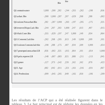
bio
Bio
Q1.connaissance
1,000
-,300
,282
-,244
-,355
-,262
-,198
,056
Q3.achat. Bio
-,300
1,000
-,287
,207
-,029
,268
,288
-,002
Q4.raison.Non.achat.Bio
,282
-,287
1,000
-,263
-,197
-,205
-,175
,325
Q8.trouver.Dispo.Lait. Bio
-,244
,207
,263
1,000
,247
,613
,407
-,015
Q9.#lait.Conv.Bio
-,355
-,029
-,197
,247
1,000
,149
,034
,064
Q11.Consom.Lait.bio
-,262
,268
-,205
,613
,149
1,000
,509
,101
Q13.raison.Consom.lait bio
-,198
,288
-,175
,407
,034
,509
1,000
-,054
Q17.pourquoi.non.achat.LB
,056
-,002
,325
-,015
,064
,101
-,054
1,000
Q19.prix.esperee.LB
-,148
-,007
-,083
,021
,088
-,211
-,113
,045
Q22.genre
-,127
,373
-,542
,220
,162
,162
,070
-,422
Q23. Age
,082
,042
-,011
-,321
-,161
-,316
-,031
,067
Q24. Profession
-,099
-,045
-,205
,049
-,165
,050
-,106
-,209
Les résultats de l’ACP qui a été réalisée figurent dans le
tableau 3. Le but principal est de réduire les données en les