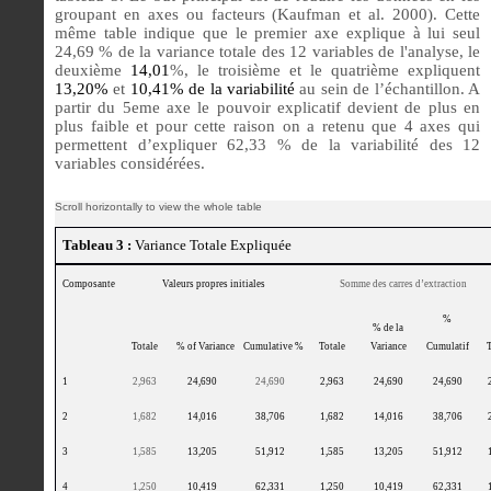
groupant en axes ou facteurs (Kaufman et al. 2000). Cette
même table indique que le premier axe explique à lui seul
24,69
% de la variance totale des 12 variables de l'analyse
, le
deuxième
14,01
%, le troisième et le quatrième expliquent
13,20%
et
10,41% de la variabilité
au sein de l’échantillon. A
partir du 5eme axe le pouvoir explicatif devient de plus en
plus faible et pour cette raison on a retenu que 4 axes qui
permettent d’expliquer
62,33 %
de la variabilité des 12
variables considérées.
Tableau 3 :
Variance Totale Expliquée
Composante
Valeurs propres initiales
Somme des carres d’extraction
%
% de la
Cumulatif
Totale
% of Variance
Cumulative %
Totale
Variance
T
1
2,963
24,690
24,690
2,963
24,690
24,690
2
1,682
14,016
38,706
1,682
14,016
38,706
3
1,585
13,205
51,912
1,585
13,205
51,912
4
1,250
10,419
62,331
1,250
10,419
62,331