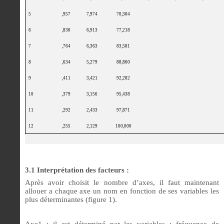
5
,957
7,974
70,304
6
,830
6,913
77,218
7
,764
6,363
83,581
8
,634
5,279
88,860
9
,411
3,421
92,282
10
,379
3,156
95,438
11
,292
2,433
97,871
12
,255
2,129
100,000
3.1 Interprétation des facteurs :
Après avoir choisit le nombre d’axes, il faut maintenant
allouer a chaque axe un nom en fonction de ses variables les
plus déterminantes (figure 1).
Axe1
: il est déterminé par les variables : fréquence de