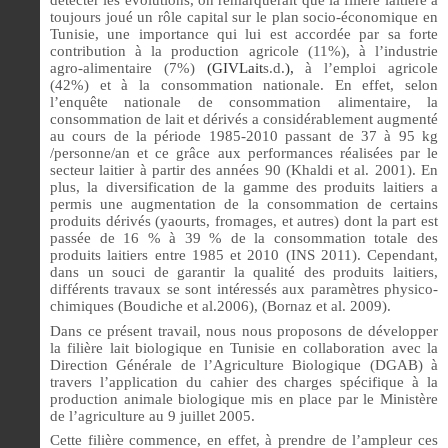
détecter les évolutions, on remarquerait que la filière laitière a
toujours joué un rôle capital sur le plan socio-économique en
Tunisie, une importance qui lui est accordée par sa forte
contribution à la production agricole (11%), à l’industrie
agro-alimentaire (7%)
(GIVLait
s.d.
),
à l’emploi agricole
(42%) et à la consommation nationale. En effet, selon
l’enquête nationale de consommation alimentaire, la
consommation de lait et dérivés a considérablement augmenté
au cours de la période 1985-2010 passant de 37 à 95 kg
/personne/an et ce grâce aux performances réalisées par le
secteur laitier à partir des années 90 (Khaldi et al. 2001). En
plus, la diversification de la gamme des produits laitiers a
permis une augmentation de la consommation de certains
produits dérivés (yaourts, fromages, et autres) dont la part est
passée de 16 % à 39 % de la consommation totale des
produits laitiers entre 1985 et 2010 (INS 2011). Cependant,
dans un souci de garantir la qualité des produits laitiers,
différents travaux se sont intéressés aux paramètres physico-
chimiques (Boudiche et al.2006), (Bornaz et al. 2009).
Dans ce présent travail, nous nous proposons de développer
la filière lait biologique en Tunisie en collaboration avec la
Direction
Générale de l’Agriculture Biologique (DGAB) à
travers l’application du cahier des charges spécifique à la
production animale biologique mis en place par le Ministère
de l’agriculture au 9 juillet 2005.
Cette filière commence, en effet, à prendre de l’ampleur ces