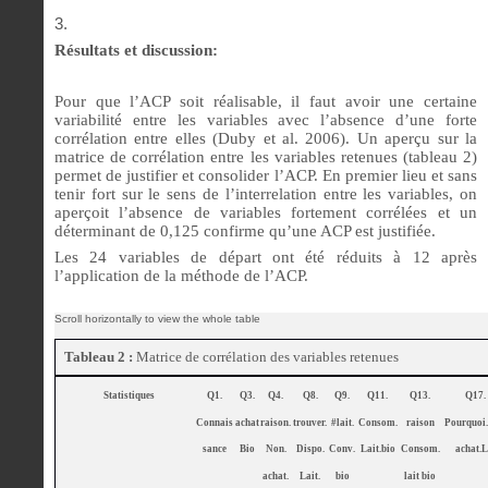
Résultats et discussion:
Pour que l’ACP soit réalisable, il faut avoir une certaine
variabilité entre les variables avec l’absence d’une forte
corrélation entre elles (Duby et al. 2006). Un aperçu sur la
matrice de corrélation entre les variables retenues (tableau 2)
permet de justifier et consolider l’ACP. En premier lieu et sans
tenir fort sur le sens de l’interrelation entre les variables, on
aperçoit l’absence de variables fortement corrélées et un
déterminant de 0,125 confirme qu’une ACP est justifiée.
Les 24 variables de départ ont été réduits à 12 après
l’application de la méthode de l’ACP.
Tableau 2 :
Matrice de corrélation des variables retenues
Statistiques
Q1.
Q3.
Q4.
Q8.
Q9.
Q11.
Q13.
Q17.
Connais
achat
raison.
trouver.
#lait.
Consom.
raison
Pourquoi.
sance
Bio
Non.
Dispo.
Conv.
Lait.bio
Consom.
achat.
achat.
Lait.
bio
lait bio