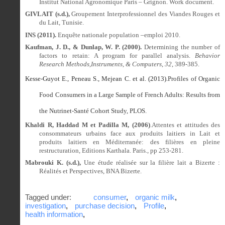
Institut National Agronomique Paris – Grignon. Work document.
GIVLAIT (s.d.),
Groupement Interprofessionnel des Viandes Rouges et
du Lait, Tunisie.
INS (2011).
Enquête nationale population –emploi 2010.
Kaufman, J. D., & Dunlap, W. P. (2000).
Determining the number of
factors to retain: A program for parallel analysis.
Behavior
Research Methods,Instruments, & Computers
,
32
, 389-385.
Kesse-Guyot E., Peneau S., Mejean C. et al. (2013).
Profiles of Organic
Food Consumers in a Large Sample of French Adults: Results from
the Nutrinet-Santé Cohort Study, PLOS.
Khaldi R,
Haddad M et Padilla M, (2006)
.Attentes et attitudes des
consommateurs urbains face aux produits laitiers in Lait et
produits laitiers en Méditerranée: des filières en pleine
restructuration, Editions Karthala. Paris., pp 253-281.
Mabrouki K. (s.d.),
Une étude réalisée sur la filière lait a Bizerte :
Réalités et Perspectives, BNA Bizerte.
Tagged under:
consumer
,
organic milk
,
investigation
,
purchase decision
,
Profile
,
health information
,