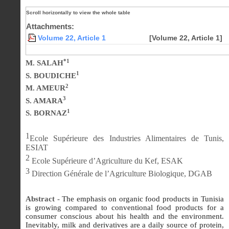
Attachments:
Volume 22, Article 1
[Volume 22, Article 1]
*1
M. SALAH
1
S. BOUDICHE
2
M. AMEUR
3
S. AMARA
1
S. BORNAZ
1
Ecole Supérieure des Industries Alimentaires de Tunis,
ESIAT
2
Ecole Supérieure d’Agriculture du Kef, ESAK
3
Direction Générale de l’Agriculture Biologique, DGAB
Abstract -
The emphasis on organic food products in Tunisia
is growing compared to conventional food products for a
consumer conscious about his health and the environment.
Inevitably, milk and derivatives are a daily source of protein,