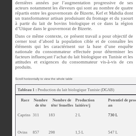
dernières années par l’augmentation progressive de ses
acteurs notamment les éleveurs qui sont au nombre de quatre
répartis entre les gouvernorats de Bizerte, Kef et Mahdia dont
un transformateur artisan produisant du fromage et du yaourt
à partir du lait de bovins biologique et ce dans la région
d’Utique dans le gouvernorat de Bizerte.
Dans ce même contexte, ce présent travail a pour objectif de
cerner tout d’abord la population cible et de connaître les
éléments qui les caractérisent sur la base d’une enquête
nationale du consommateur effectuée pour déterminer les
facteurs influençant l’achat du lait biologique en Tunisie et les
attitudes et exigences du consommateur vis-à-vis de ces
produits.
Tableau 1 :
Production du lait biologique Tunisie (DGAB)
Race
Nombre
Nombre de
Production
Potentiel de prod
de tête
tête/ femelles
laitière/j
an
Caprins
311
183
2 L
730 L
Ovins
857
298
1,5 L
547 L