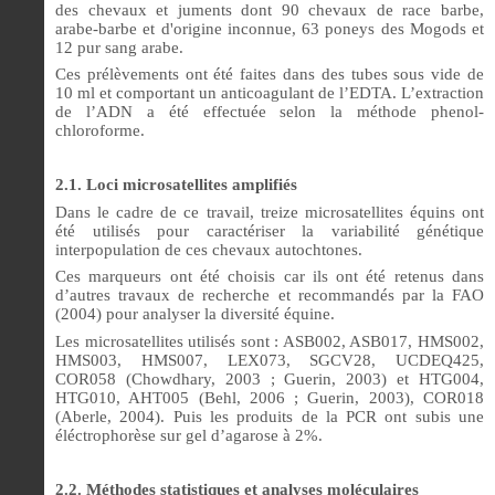
des chevaux et juments dont 90 chevaux de race barbe,
arabe-barbe et d'origine inconnue, 63 poneys des Mogods et
12 pur sang arabe.
Ces prélèvements ont été faites dans des tubes sous vide de
10 ml et comportant un anticoagulant de l’EDTA. L’extraction
de l’ADN a été effectuée selon la méthode phenol-
chloroforme.
2.1. Loci microsatellites amplifiés
Dans le cadre de ce travail, treize microsatellites équins ont
été utilisés pour caractériser la variabilité génétique
interpopulation de ces chevaux autochtones.
Ces marqueurs ont été choisis car ils ont été retenus dans
d’autres travaux de recherche et recommandés par la FAO
(2004) pour analyser la diversité équine.
Les microsatellites utilisés sont : ASB002,
ASB017, HMS002,
HMS003, HMS007, LEX073, SGCV28, UCDEQ425,
COR058 (Chowdhary, 2003 ; Guerin, 2003) et HTG004,
HTG010, AHT005 (Behl, 2006 ; Guerin, 2003), COR018
(Aberle, 2004). Puis les produits de la PCR ont subis une
éléctrophorèse sur gel d’agarose à 2%.
2.2. Méthodes statistiques et analyses moléculaires