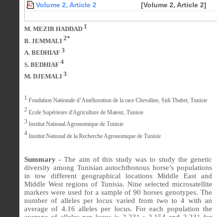
Volume 2, Article 2
[Volume 2, Article 2]
1
M. MEZIR HADDAD
2*
B. JEMMALI
3
A. BEDHIAF
4
S. BEDHIAF
3
M. DJEMALI
1
Fondation Nationale d’Amélioration de la race Chevaline, Sidi Thabet, Tunisie
2
Ecole Supérieure d'Agriculture de Mateur, Tunisie
3
Institut National Agronomique de Tunisie
4
Institut National de la Recherche Agronomique de Tunisie
Summary -
The aim of this study was to study the genetic
diversity among Tunisian autochthonous horse’s populations
in tow different geographical locations Middle East and
Middle West regions of Tunisia. Nine selected microsatellite
markers were used for a sample of 90 horses genotypes. The
number of alleles per locus varied from two to 4 with an
average of 4.16 alleles per locus. For each population the
average of alleles per locus is 2,231 ; 2,154 and 2,231 for