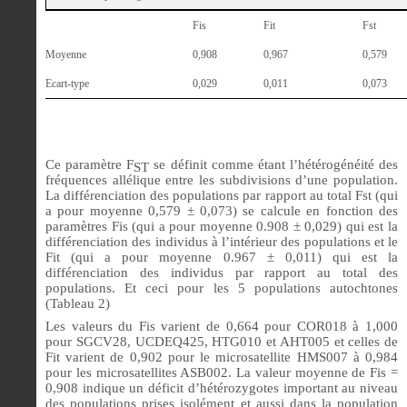
Fis
Fit
Fst
Moyenne
0,908
0,967
0,579
Ecart-type
0,029
0,011
0,073
Ce paramètre F
se définit comme étant l’hétérogénéité des
ST
fréquences allélique entre les subdivisions d’une population.
La différenciation des populations par rapport au total Fst (qui
a pour moyenne 0,579 ± 0,073) se calcule en fonction des
paramètres Fis (qui a pour moyenne 0.908 ± 0,029) qui est la
différenciation des individus à l’intérieur des populations et le
Fit (qui a pour moyenne 0.967 ± 0,011) qui est la
différenciation des individus par rapport au total des
populations. Et ceci pour les 5 populations autochtones
(Tableau 2)
Les valeurs du Fis varient de 0,664 pour COR018 à 1,000
pour SGCV28, UCDEQ425, HTG010 et AHT005 et celles de
Fit varient de 0,902 pour le microsatellite HMS007 à 0,984
pour les microsatellites ASB002. La valeur moyenne de Fis =
0,908 indique un déficit d’hétérozygotes important au niveau
des populations prises isolément et aussi dans la population