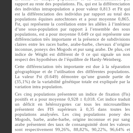
rapport au reste des populations. Fis, qui est la différenciation
des individus intrapopulation a pour valeur 0,813 et Fit qui
est la différenciation des individus par rapport au total des
populations équines autochtones et a pour moyenne 0,865.
Fst, qui représente la corrélation entre les allèles à l’intérieur
d’une sous-population par rapport à l’ensemble des sous
populations, est a pour moyenne 0.649 ce qui représente une
différenciation très importante et la présence de subdivisions
claires entre les races barbe, arabe-barbe, chevaux d’origine
inconnue, poneys des Mogods et pur sang arabe.
De plus, cet
indice de Wright est différent de 0 ce qui signale un non
respect des hypothèses de l’équilibre de Hardy-Weinberg.
Cette différenciation très importante est due à la séparation
géographique et de l’utilisation des différentes populations.
La valeur Fst (0.649) démontre qu’une grande partie de
(35,1%) de la variabilité génétique totale est expliquée par la
variation intra population.
Ces cinq populations présentent un indice de fixation (Fis)
positifs et a pour moyenne 0,928
± 0,018
. Cet indice traduit
un déficit en hétérozygotes car tous les microsatellites
présentent des FIS supérieurs à 0,35 dans toutes les
populations analysées. Les cinq populations poney des
Mogods, barbe, arabe-barbe, origine inconnue et pur sang
arabe présentent des taux de consanguinité dont les valeurs
sont respectivement 99,26%, 88,82%, 90,22%, 96,64% et