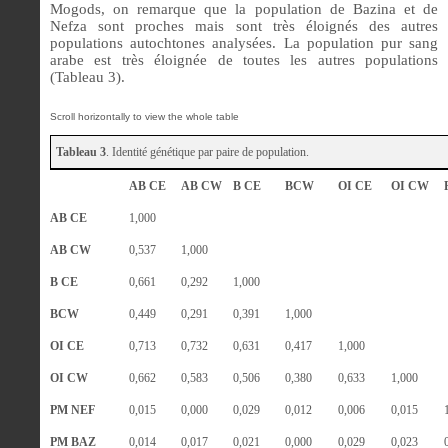
Mogods, on remarque que la population de Bazina et de
Nefza sont proches mais sont très éloignés des autres
populations autochtones analysées. La population pur sang
arabe est très éloignée de toutes les autres populations
(Tableau 3).
Tableau 3
. Identité génétique par paire de population.
AB CE
AB CW
B CE
BCW
OI CE
OI CW
AB CE
1,000
AB CW
0,537
1,000
B CE
0,661
0,292
1,000
BCW
0,449
0,291
0,391
1,000
OI CE
0,713
0,732
0,631
0,417
1,000
OI CW
0,662
0,583
0,506
0,380
0,633
1,000
PM NEF
0,015
0,000
0,029
0,012
0,006
0,015
PM BAZ
0,014
0,017
0,021
0,000
0,029
0,023