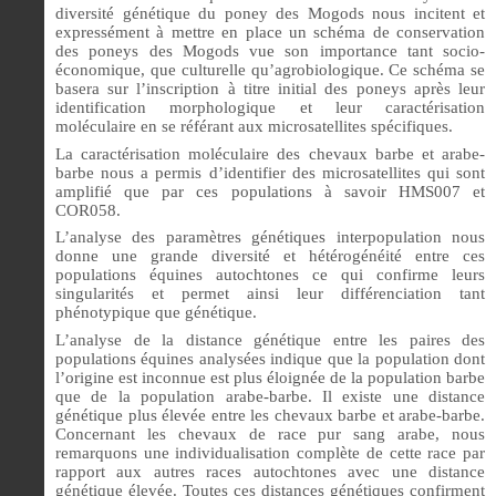
diversité génétique du poney des Mogods nous incitent et
expressément à mettre en place un schéma de conservation
des poneys des Mogods vue son importance tant socio-
économique, que culturelle qu’agrobiologique. Ce schéma se
basera sur l’inscription à titre initial des poneys après leur
identification morphologique et leur caractérisation
moléculaire en se référant aux microsatellites spécifiques.
La caractérisation moléculaire des chevaux barbe et arabe-
barbe nous a permis d’identifier des microsatellites qui sont
amplifié que par ces populations à savoir HMS007 et
COR058.
L’analyse des paramètres génétiques interpopulation nous
donne une grande diversité et hétérogénéité entre ces
populations équines autochtones ce qui confirme leurs
singularités et permet ainsi leur différenciation tant
phénotypique que génétique.
L’analyse de la distance génétique entre les paires des
populations équines analysées indique que la population dont
l’origine est inconnue est plus éloignée de la population barbe
que de la population arabe-barbe. Il existe une distance
génétique plus élevée entre les chevaux barbe et arabe-barbe.
Concernant les chevaux de race pur sang arabe, nous
remarquons une individualisation complète de cette race par
rapport aux autres races autochtones avec une distance
génétique élevée. Toutes ces distances génétiques confirment