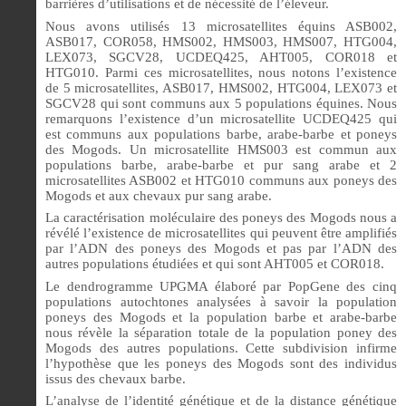
barrières d’utilisations et de nécessité de l’éleveur.
Nous avons utilisés 13 microsatellites équins ASB002,
ASB017, COR058, HMS002, HMS003, HMS007, HTG004,
LEX073, SGCV28, UCDEQ425, AHT005, COR018 et
HTG010. Parmi ces microsatellites, nous notons l’existence
de 5 microsatellites, ASB017, HMS002, HTG004, LEX073 et
SGCV28 qui sont communs aux 5 populations équines. Nous
remarquons l’existence d’un microsatellite UCDEQ425 qui
est communs aux populations barbe, arabe-barbe et poneys
des Mogods. Un microsatellite HMS003 est commun aux
populations barbe, arabe-barbe et pur sang arabe et 2
microsatellites ASB002 et HTG010 communs aux poneys des
Mogods et aux chevaux pur sang arabe.
La caractérisation moléculaire des poneys des Mogods nous a
révélé l’existence de microsatellites qui peuvent être amplifiés
par l’ADN des poneys des Mogods et pas par l’ADN des
autres populations étudiées et qui sont AHT005 et COR018.
Le dendrogramme UPGMA élaboré par PopGene des cinq
populations autochtones analysées à savoir la population
poneys des Mogods et la population barbe et arabe-barbe
nous révèle la séparation totale de la population poney des
Mogods des autres populations. Cette subdivision infirme
l’hypothèse que les poneys des Mogods sont des individus
issus des chevaux barbe.
L’analyse de l’identité génétique et de la distance génétique