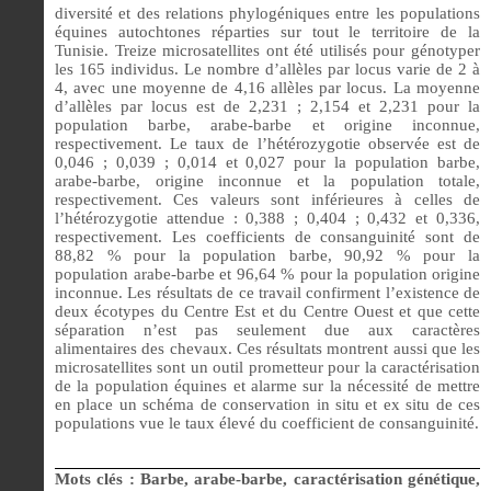
diversité et des relations phylogéniques entre les populations
équines autochtones réparties sur tout le territoire de la
Tunisie. Treize microsatellites ont été utilisés pour génotyper
les 165 individus. Le nombre d’allèles par locus varie de 2 à
4, avec une moyenne de 4,16 allèles par locus. La moyenne
d’allèles par locus est de 2,231 ; 2,154 et 2,231 pour la
population barbe, arabe-barbe et origine inconnue,
respectivement. Le taux de l’hétérozygotie observée est de
0,046 ; 0,039 ; 0,014 et 0,027 pour la population barbe,
arabe-barbe, origine inconnue et la population totale,
respectivement. Ces valeurs sont inférieures à celles de
l’hétérozygotie attendue : 0,388 ; 0,404 ; 0,432 et 0,336,
respectivement. Les coefficients de consanguinité sont de
88,82 % pour la population barbe, 90,92 % pour la
population arabe-barbe et 96,64 % pour la population origine
inconnue. Les résultats de ce travail confirment l’existence de
deux écotypes du Centre Est et du Centre Ouest et que cette
séparation n’est pas seulement due aux caractères
alimentaires des chevaux. Ces résultats montrent aussi que les
microsatellites sont un outil prometteur pour la caractérisation
de la population équines et alarme sur la nécessité de mettre
en place un schéma de conservation in situ et ex situ de ces
populations vue le taux élevé du coefficient de consanguinité.
Mots clés :
Barbe, arabe-barbe, caractérisation génétique,