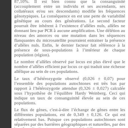
87,10%. Il est bien connu que la consanguinité
(accouplement entre un individu et ses ascendants, ses
collatéraux et/ou ses descendants) modifie les fréquences
génotypiques. La conséquence en est une perte de variabilité
génétique au cours des générations. Le second facteur
pourrait être inhérent à l’existence d’allèles nuls, allèles ne
donnant lieu par PCR à aucune amplification. Une délétion au
niveau des amorces ou une mutation dans les séquences
flanquantes du microsatellite pourraient entrainer la présence
d’allèles nuls. Enfin, le dernier facteur fait référence à la
présence de sous-populations à l’intérieur de chaque
population (région).
Le nombre d’allèles observé par locus est plus élevé que le
nombre d’allèles efficient par locus ce qui traduit une richesse
allélique au sein de ces populations.
Le taux d’hétérozygotie observé (0,026 ± 0,07) pour
l’ensemble des populations autochtones est très bas par
rapport à l’hétérozygotie attendue (0,326 ± 0,027) calculée
sous l’hypothèse de l’équilibre Hardy Weinberg. Ceci qui
indique un taux de consanguinité élevée au sein de ces
populations.
Le flux de gènes, c'est-à-dire l’échange de gènes entre les
différentes populations, est de 0,349 ± 0,126. Ce qui est
relativement bas. Puisque ces populations autochtones sont
séparées par des barrières géographiques et naturelles, par des