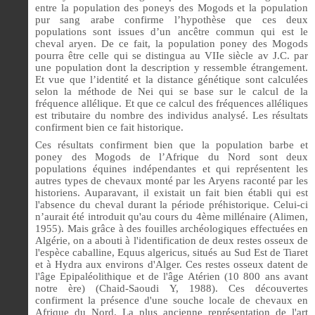
entre la population des poneys des Mogods et la population
pur sang arabe confirme l’hypothèse que ces deux
populations sont issues d’un ancêtre commun qui est le
cheval aryen. De ce fait, la population poney des Mogods
pourra être celle qui se distingua au VIIe siècle av J.C. par
une population dont la description y ressemble étrangement.
Et vue que l’identité et la distance génétique sont calculées
selon la méthode de Nei qui se base sur le calcul de la
fréquence allélique. Et que ce calcul des fréquences alléliques
est tributaire du nombre des individus analysé. Les résultats
confirment bien ce fait historique.
Ces résultats confirment bien que la population barbe et
poney des Mogods de l’Afrique du Nord sont deux
populations équines indépendantes et qui représentent les
autres types de chevaux monté par les Aryens raconté par les
historiens. Auparavant, il existait un fait bien établi qui est
l'absence du cheval durant la période préhistorique. Celui-ci
n’aurait été introduit qu'au cours du 4ème millénaire (Alimen,
1955). Mais grâce à des fouilles archéologiques effectuées en
Algérie, on a abouti à l'identification de deux restes osseux de
l'espèce caballine, Equus algericus, situés au Sud Est de Tiaret
et à Hydra aux environs d'Alger. Ces restes osseux datent de
l'âge Epipaléolithique et de l'âge Atérien (10 800 ans avant
notre ère) (Chaid-Saoudi Y, 1988). Ces découvertes
confirment la présence d'une souche locale de chevaux en
Afrique du Nord. La plus ancienne représentation de l'art