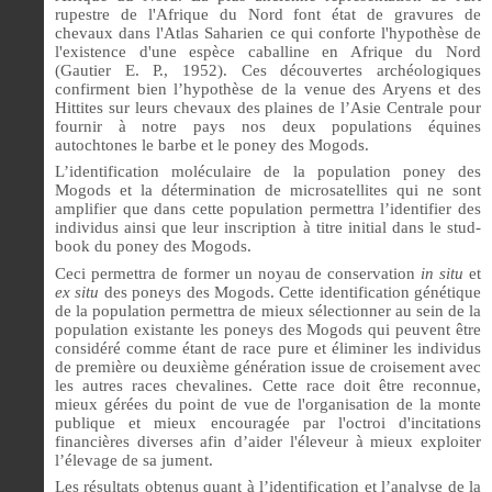
rupestre de l'Afrique du Nord font état de gravures de
chevaux dans l'Atlas Saharien ce qui conforte l'hypothèse de
l'existence d'une espèce caballine en Afrique du Nord
(Gautier E. P., 1952). Ces découvertes archéologiques
confirment bien l’hypothèse de la venue des Aryens et des
Hittites sur leurs chevaux des plaines de l’Asie Centrale pour
fournir à notre pays nos deux populations équines
autochtones le barbe et le poney des Mogods.
L’identification moléculaire de la population poney des
Mogods et la détermination de microsatellites qui ne sont
amplifier que dans cette population permettra l’identifier des
individus ainsi que leur inscription à titre initial dans le stud-
book du poney des Mogods.
Ceci permettra de former un noyau de conservation
in situ
et
ex situ
des poneys des Mogods. Cette identification génétique
de la population permettra de mieux sélectionner au sein de la
population existante les poneys des Mogods qui peuvent être
considéré comme étant de race pure et éliminer les individus
de première ou deuxième génération issue de croisement avec
les autres races chevalines. Cette race doit être reconnue,
mieux gérées du point de vue de l'organisation de la monte
publique et mieux encouragée par l'octroi d'incitations
financières diverses afin d’aider l'éleveur à mieux exploiter
l’élevage de sa jument.
Les résultats obtenus quant à l’identification et l’analyse de la