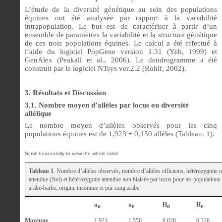
L’étude de la diversité génétique au sein des populations
équines ont été analysée par rapport à la variabilité
intrapopulation. Le but est de caractériser à partir d’un
ensemble de paramètres la variabilité et la structure génétique
de ces trois populations équines. Le calcul a été effectué à
l’aide du logiciel PopGene version 1.31 (Yeh, 1999) et
GenAlex (
Peakall et al., 2006). Le dendrogramme a été
construit par le logiciel NTsys
ver.2.2 (Rohlf, 2002).
3. Résultats et Discussion
3.1. Nombre moyen d’allèles par locus ou diversité
allélique
Le nombre moyen d’allèles observés pour les cinq
populations équines est de 1,923 ± 0,150 allèles (Tableau. 1).
Tableau 1
. Nombre d’allèles observés, nombre d’allèles efficients, hétérozygotie 
attendue (Nei) et hétérozygotie attendue non biaisée par locus pour les populatio
arabe-barbe, origine inconnue et pur sang arabe.
n
n
H
H
o
e
o
e
Moyenne
1,923
1,550
0,026
0,326