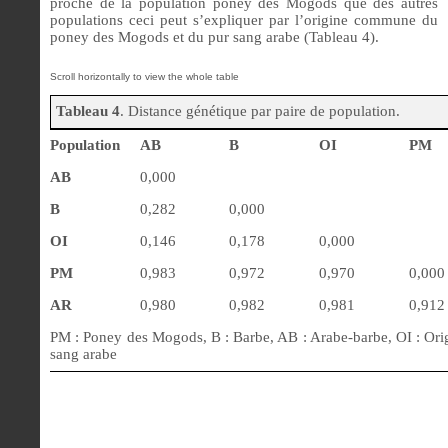
proche de la population poney des Mogods que des autres
populations ceci peut s’expliquer par l’origine commune du
poney des Mogods et du pur sang arabe (Tableau 4).
Tableau 4
. Distance génétique par paire de population.
Population
AB
B
OI
PM
AB
0,000
B
0,282
0,000
OI
0,146
0,178
0,000
PM
0,983
0,972
0,970
0,000
AR
0,980
0,982
0,981
0,912
PM : Poney des Mogods, B : Barbe, AB : Arabe-barbe, OI : Orig
sang arabe