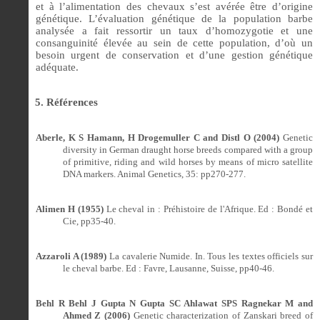
et à l’alimentation des chevaux s’est avérée être d’origine
génétique. L’évaluation génétique de la population barbe
analysée a fait ressortir un taux d’homozygotie et une
consanguinité élevée au sein de cette population, d’où un
besoin urgent de conservation et d’une gestion génétique
adéquate.
5. Références
Aberle, K S Hamann, H Drogemuller C and Distl O (2004)
Genetic
diversity in German draught horse breeds compared with a group
of primitive, riding and wild horses by means of micro satellite
DNA markers. Animal Genetics, 35: pp270-277.
Alimen H (1955)
Le cheval in : Préhistoire de l'Afrique. Ed : Bondé et
Cie, pp35-40.
Azzaroli A (1989)
La cavalerie Numide. In. Tous les textes officiels sur
le cheval barbe.
Ed : Favre, Lausanne, Suisse, pp40-46.
Behl R Behl J Gupta N Gupta SC Ahlawat SPS Ragnekar M and
Ahmed Z (2006)
Genetic characterization of Zanskari breed of