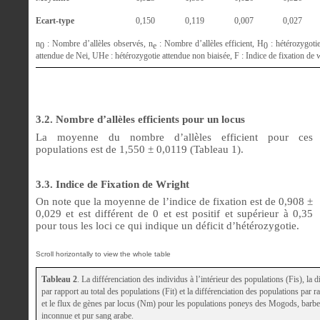
Ecart-type
0,150
0,119
0,007
0,027
n
: Nombre d’allèles observés, n
: Nombre d’allèles efficient, H
: hétérozygoti
0
e
0
attendue de Nei, UHe : hétérozygotie attendue non biaisée, F : Indice de fixation de 
3.2. Nombre d’allèles efficients pour un locus
La moyenne du nombre d’allèles efficient pour ces
populations est de 1,550 ± 0,0119 (Tableau 1).
3.3. Indice de Fixation de Wright
On note que la moyenne de l’indice de fixation est de 0,908 ±
0,029 et est différent de 0 et est positif et supérieur à 0,35
pour tous les loci ce qui indique un déficit d’hétérozygotie.
Tableau 2
. La différenciation des individus à l’intérieur des populations (Fis), la 
par rapport au total des populations (Fit) et la différenciation des populations par ra
et le flux de gènes par locus (Nm) pour les populations poneys des Mogods, barbe,
inconnue et pur sang arabe.