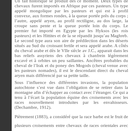
Un fait historique se produit dès ce moment. Deux types de
chevaux furent importés en Afrique par ces pasteurs. Un type
appelé mongolique par les pasteurs et qui est à profil
convexe, aux formes rondes, à la queue portée près du corps ;
l’autre, appelé aryen, au profil rectiligne, au dos large, la
croupe sans pente et la queue portée loin du corps. Le
premier fut importé en Egypte par les Hyksos (les rois
pasteurs) et les Hittites et de la se répandit jusqu’au Maghreb.
Le second type aura son aire de prédilection dans les déserts
situés au Sud du croissant fertile et sera appelé arabe. A côtés
du cheval arabe et dès le VIIe siècle av J.C., apparait dans les
bas reliefs assyriens des chevaux à chanfrein légèrement
excavé et à orbites un peu saillantes. Ancêtres probables du
cheval de l’Irak et du poney des Mogods (cheval venue avec
les pasteurs nomades), il est le descendant direct du cheval
aryen mais différencié par sa petite taille.
Sous l’influence des différentes invasions, la population
autochtone s’est vue dans l’obligation de se retirer dans la
montagne afin d’échapper au contact avec l’étranger. Ce qui a
tenu à l’écart la population équine des croisements avec les
races nouvellement introduites par les envahisseurs.
(Dechambre, 1912).
Piètrement (1883), a considéré que la race barbe est le fruit de
plusieurs croisements entre chevaux de races orientales avec