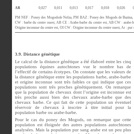
AR
0,027
0,011
0,013
0,017
0,018
0,026
PM NEF : Poney des Mogodsde Nefza, PM BAZ : Poney des Mogods de Bazina, B 
CW : barbe du centre ouest, AB CE : Arabe-barbe du centre est, AB CW : arabe-b
Origine inconnue du centre est, OI CW : Origine inconnue du centre ouest, Ar : pur
3.9. Distance génétique
Le calcul de la distance génétique a été élaboré entre les cinq
populations équines autochtones vue le nombre bas de
l’effectif de certains écotypes. On constate que les valeurs de
la distance génétique entre les populations barbe, arabe-barbe
et origine inconnue sont très faibles ce qui indique que ces
populations sont très proches génétiquement. On remarque
que la population de chevaux dont l’origine est inconnue est
très proche aussi bien des chevaux arabe-barbe que des
chevaux barbe. Ce qui fait de cette population un éventuel
réservoir de chevaux à inscrire à titre initial pour la
population barbe ou arabe-barbe.
Pour le cas du poney des Mogods, on remarque que cette
population est éloignée des autres populations autochtones
analysées. Mais la population pur sang arabe est un peu plus