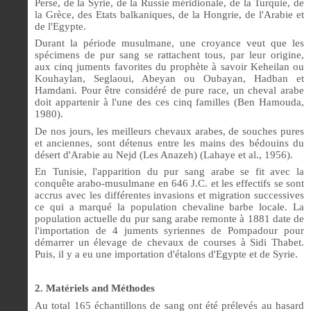
Perse, de la Syrie, de la Russie méridionale, de la Turquie, de
la Grèce, des Etats balkaniques, de la Hongrie, de l'Arabie et
de l'Egypte.
Durant la période musulmane, une croyance veut que les
spécimens de pur sang se rattachent tous, par leur origine,
aux cinq juments favorites du prophète à savoir Keheilan ou
Kouhaylan, Seglaoui, Abeyan ou Oubayan, Hadban et
Hamdani. Pour être considéré de pure race, un cheval arabe
doit appartenir à l'une des ces cinq familles (Ben Hamouda,
1980).
De nos jours, les meilleurs chevaux arabes, de souches pures
et anciennes, sont détenus entre les mains des bédouins du
désert d'Arabie au Nejd (Les Anazeh) (Lahaye et al., 1956).
En Tunisie, l'apparition du pur sang arabe se fit avec la
conquête arabo-musulmane en 646 J.C. et les effectifs se sont
accrus avec les différentes invasions et migration successives
ce qui a marqué la population chevaline barbe locale. La
population actuelle du pur sang arabe remonte à 1881 date de
l'importation de 4 juments syriennes de Pompadour pour
démarrer un élevage de chevaux de courses à Sidi Thabet.
Puis, il y a eu une importation d'étalons d'Egypte et de Syrie.
2.
Matériels and Méthodes
Au total 165 échantillons de sang ont été prélevés au hasard