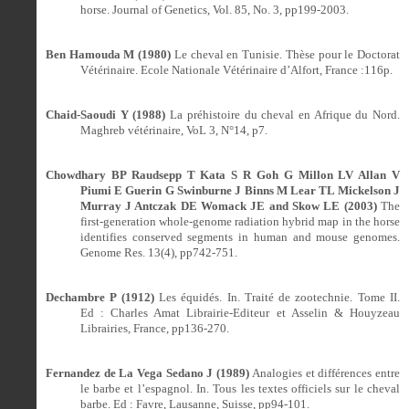
horse.
Journal of Genetics, Vol. 85, No. 3, pp199-2003.
Ben Hamouda M (1980)
Le cheval en Tunisie. Thèse pour le Doctorat
Vétérinaire. Ecole Nationale Vétérinaire d’Alfort, France :116p.
Chaid-Saoudi Y (1988)
La préhistoire du cheval en Afrique du Nord.
Maghreb vétérinaire, VoL 3, N°14, p7.
Chowdhary BP Raudsepp T Kata S R Goh G Millon LV Allan V
Piumi E Guerin G Swinburne J Binns M Lear TL Mickelson J
Murray J Antczak DE Womack JE and Skow LE (2003)
The
first-generation whole-genome radiation hybrid map in the horse
identifies conserved segments in human and mouse genomes.
Genome Res. 13(4), pp742-751.
Dechambre P (1912)
Les équidés. In. Traité de zootechnie. Tome II.
Ed : Charles Amat Librairie-Editeur et Asselin & Houyzeau
Librairies, France, pp136-270.
Fernandez de La Vega Sedano J (1989)
Analogies et différences entre
le barbe et l’espagnol. In. Tous les textes officiels sur le cheval
barbe. Ed : Favre, Lausanne, Suisse, pp94-101.