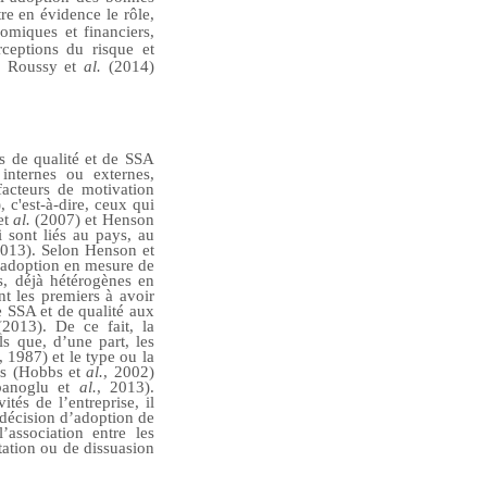
re en évidence le rôle,
nomiques et financiers,
rceptions du risque et
n, Roussy et
al.
(2014)
ls de qualité et de SSA
t internes ou externes,
facteurs de motivation
, c'est-à-dire, ceux qui
et
al.
(2007) et Henson
 sont liés au pays, au
 2013). Selon Henson et
d’adoption en mesure de
es, déjà hétérogènes en
t les premiers à avoir
 SSA et de qualité aux
(2013). De ce fait, la
ls que, d’une part, les
, 1987) et le type ou la
nes (Hobbs et
al.
, 2002)
obanoglu et
al.
, 2013).
tés de l’entreprise, il
 décision d’adoption de
’association entre les
citation ou de dissuasion