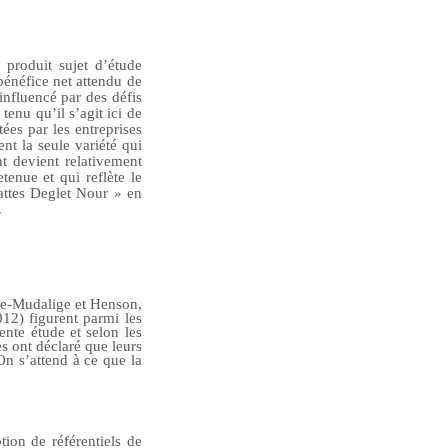
 produit sujet d’étude
bénéfice net attendu de
influencé par des défis
tenu qu’il s’agit ici de
tées par les entreprises
nt la seule variété qui
t devient relativement
tenue et qui reflète le
dattes Deglet Nour » en
.
e-Mudalige et Henson,
12) figurent parmi les
ente étude et s
elon les
s ont déclaré que leurs
On s’attend à ce que la
tion de référentiels de