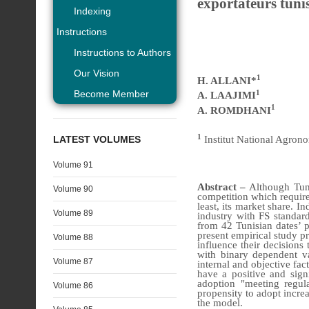
exportateurs tunis
Indexing
Instructions
Instructions to Authors
Our Vision
1
H. ALLANI*
1
Become Member
A. LAAJIMI
1
A. ROMDHANI
1
LATEST VOLUMES
Institut National Agrono
Volume 91
Abstract –
Although Tuni
Volume 90
competition which require
least, its market share. I
Volume 89
industry with FS standar
from 42 Tunisian dates’ 
present empirical study pr
Volume 88
influence their decisions
with binary dependent v
Volume 87
internal and objective fac
have a positive and signi
adoption "meeting regul
Volume 86
propensity to adopt increa
the model.