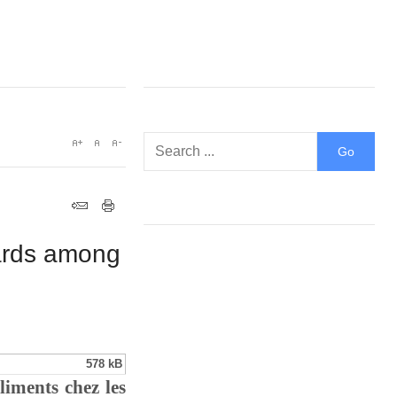
dards among
578 kB
liments chez les