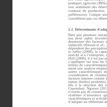
pratiques agricoles (BPA) 
non seulement des détermi
contexte de production, 
préférences). Compte ten
considèrent que ces déterm
2.2. Déterminants d’adopt
Bien que plusieurs travau
(ou
food safety incentiv
demeurent des facteurs i
subjectifs (Hassan et
al.
,
dépendent des perceptions
et Jaffee (2008), la cap
marché et à l’entreprise, 
Holt (2000), il n’est pas 
s’appliquer sur tous les 
termes de caractéristique
mené une analyse empiriq
autres caractéristiques 
considération de certaines
facteurs internes comme l
nature du(des) produit(s)
liés à la structure des
Cependant, Nguyen (2013) 
n’existe pas de consensus 
systèmes d’assurance qua
caractéristiques et activit
d’adopter un référentiel 