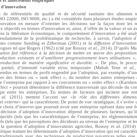
s et antécédents empiriques
n d’innovation
 de référentiels de qualité et de sécurité sanitaire des aliments 
SO 22000, ISO 9000, etc.) a été considérée dans plusieurs études empi
nnovation
en mesure d’orienter les décisions sur la façon dont les r
x objectifs en termes d'innovation et, ainsi, d’offrir de la valeur et un 
ans la littérature économique, le comportement d’innovation a été ana
épendamment de la problématique de recherche, à savoir,
l’adoption d
stes comme Sunding et Zilberman (2001) et
la diffusion d’innovation
ogues tel que Rogers (1962) (cité par Roussy et
al.
, 2014). D’après M
ation fait référence à la décision de mettre en œuvre des proposition
uction existants et d’améliorer progressivement leurs utilisations
»,
roduction de manière significative et durable. »
. De plus, le proce
e partiel, d’intensité variable et/ou temporaire (Mabah Tene et
al.
tendus en termes de profit engendré par l’adoption, par exemple, d’un
ues des firmes ou « rank effect », du nombre des autres entreprises
 de l’entreprise par rapport à ses concurrents ou « order effect » (Karsh
 effect » pourrait déterminer la différence transversale qui découle du 
ie entre les entreprises. En termes de facteurs qui incitent une en
t
al.
(2011) mettent l’accent sur
«le rôle des différentes dimensi
 et externe»
qui la caractérisent.
De point de vue stratégique, il s’avère 
le choix d’innover que pourrait avoir une entreprise opérant dans une
décision d’adoption d’innovation dépend de plusieurs facteurs, qu’ils
bjectifs (tels que les caractéristiques de l’entreprise, les réglementatio
fs (tels que les perceptions des décideurs au niveau de l’entreprise et leu
la question d’adoption d’innovations agricoles, Roussy et
al.
(2014) 
pirique traitant les déterminants d’adoption d’innovation qui est caracté
traditionnels avec des techniques de production novatrices telles que