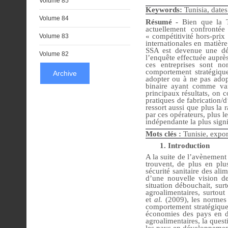
Volume 85
Keywords:
Tunisia, date
Volume 84
Résumé -
Bien que la T
actuellement confronté
« compétitivité hors-prix
Volume 83
internationales en matière
SSA est devenue une dém
Volume 82
l’enquête effectuée auprè
ces entreprises sont no
comportement stratégique 
Archive
adopter ou à ne pas adopt
binaire ayant comme var
principaux résultats, on c
pratiques de fabrication/d
ressort aussi que plus la
par ces opérateurs, plus l
indépendante la plus sign
Mots clés :
Tunisie, expor
1.
Introduction
A la suite de l’avènement
trouvent, de plus en plu
sécurité sanitaire des al
d’une nouvelle vision de 
situation débouchait, sur
agroalimentaires, surtou
et
al.
(2009), les normes d
comportement stratégique 
économies des pays en d
agroalimentaires, la quest
les pays en développement