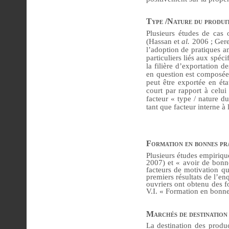
Type /Nature du produi
Plusieurs études de cas o
(Hassan et
al.
2006 ; Geref
l’adoption de pratiques am
particuliers liés aux spéc
la filière d’exportation d
en question est composée 
peut être exportée en éta
court par rapport à celui
facteur « type / nature d
tant que facteur interne à
Formation en bonnes pr
Plusieurs études empiriq
2007) et « avoir de bonn
facteurs de motivation qu
premiers résultats de l’en
ouvriers ont obtenu des f
V.I. « Formation en bonne
Marchés de destination
La destination des produc