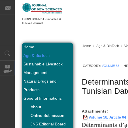
E-ISSN 2286-5314 - Impacted &
Indexed Journal
Home
/
Agri & BioTech
/
Vo
Home
Agri & BioTech
Sustainable Livestock
CATEGORY:
VOLUME 58
HI
Management
Determinant
Natural Drugs and
Tunisian Dat
Products
General Informations
About
Attachments:
Online Submission
Volume 58, Article 04
Déterminants d’ad
JNS Editorial Board