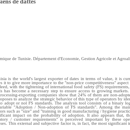
iens de dattes
mique de Tunisie. Département d'Economie, Gestion Agricole et Agroal
sia is the world's largest exporter of dates in terms of value, it is cur
s it to give more importance to the "non-price competitiveness" aspect i
ndeed, with the tightening of international food safety (FS) requirements
ds has become a necessary step to ensure access to growing markets
processing-exporting companies show that 24% of them are non-adopters
oposes to analyze the strategic behavior of this type of operators by iden
 to adopt or not FS standards. The analysis tool consists of a binary lo
ariable "Adoption / Non-adoption of FS standards". Among the main 
tors such as "size" and "training in good manufacturing / hygiene practic
ficant impact on the probability of adoption. It also appears that, t
atory / customer requirements" is perceived important by these oper
ses. This external and subjective factor is, in fact, the most significant