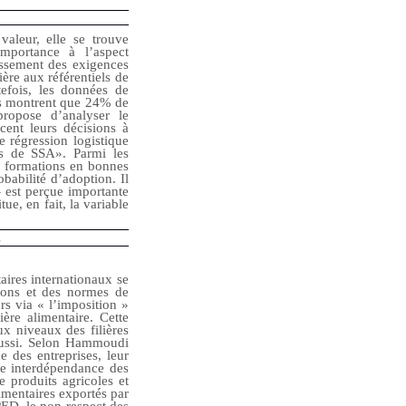
valeur, elle se trouve
mportance à l’aspect
cissement des exigences
ière aux référentiels de
efois, les données de
tes montrent que 24% de
propose d’analyser le
cent leurs décisions à
 régression logistique
ls de SSA». Parmi les
es formations en bonnes
obabilité d’adoption. Il
» est perçue importante
ue, en fait, la variable
s
aires internationaux se
tions et des normes de
rs via « l’imposition »
ère alimentaire. Cette
x niveaux des filières
 aussi. Selon Hammoudi
e des entreprises, leur
rte interdépendance des
produits agricoles et
limentaires exportés par
PED, le non-respect des