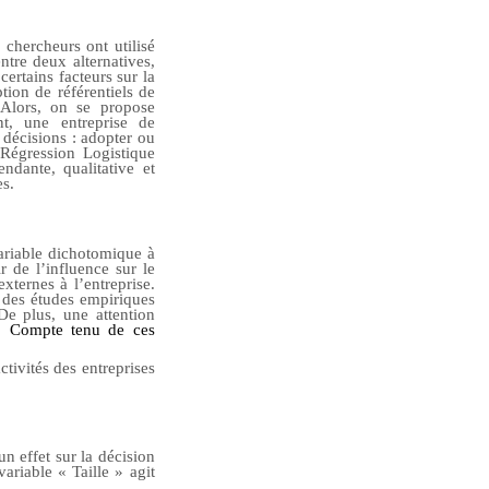
 chercheurs ont utilisé
ntre deux alternatives,
certains facteurs sur la
tion de référentiels de
Alors, on se propose
nt, une entreprise de
 décisions : adopter ou
Régression Logistique
ndante, qualitative et
es.
ariable dichotomique à
 de l’influence sur le
xternes à l’entreprise.
s des études empiriques
De plus, une attention
s.
Compte tenu de ces
activités des entreprises
un effet sur la décision
ariable « Taille » agit