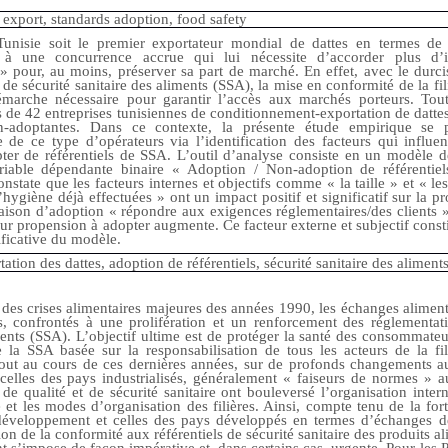
s export, standards adoption, food safety
unisie soit le premier exportateur mondial de dattes en termes de 
e à une concurrence accrue qui lui nécessite d’accorder plus d’i
 » pour, au moins, préserver sa part de marché. En effet, avec le dur
 de sécurité sanitaire des aliments (SSA), la mise en conformité de la fil
arche nécessaire pour garantir l’accès aux marchés porteurs. Tout
s de 42 entreprises tunisiennes de conditionnement-exportation de dat
n-adoptantes. Dans ce contexte, la présente étude empirique se 
de ce type d’opérateurs via l’identification des facteurs qui influen
er de référentiels de SSA. L’outil d’analyse consiste en un modèle de
iable dépendante binaire « Adoption / Non-adoption de référentie
onstate que les facteurs internes et objectifs comme « la taille » et « l
’hygiène déjà effectuées » ont un impact positif et significatif sur la pr
 raison d’adoption « répondre aux exigences réglementaires/des clients 
eur propension à adopter augmente. Ce facteur externe et subjectif constit
ificative du modèle.
tation des dattes, adoption de référentiels, sécurité sanitaire des aliment
 des crises alimentaires majeures des années 1990, les échanges aliment
s, confrontés à une prolifération et un renforcement des réglementa
iments (SSA). L’objectif ultime est de protéger la santé des consommateu
la SSA basée sur la responsabilisation de tous les acteurs de la fili
tout au cours de ces dernières années, sur de profonds changements au
t celles des pays industrialisés, généralement « faiseurs de normes »
e qualité et de sécurité sanitaire ont bouleversé l’organisation intern
et les modes d’organisation des filières. Ainsi, compte tenu de la fo
éveloppement et celles des pays développés en termes d’échanges de 
ion de la conformité aux référentiels de sécurité sanitaire des produits a
 s’impose de façon impérative et, dans certains cas, urgente. Pour les 