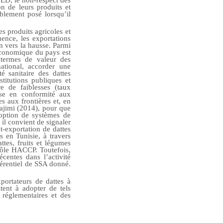
n de leurs produits et
blement posé lorsqu’il
s produits agricoles et
ence, les exportations
n vers la hausse. Parmi
é économique du pays est
 termes de valeur des
ational, accorder une
té sanitaire des dattes
stitutions publiques et
re de faiblesses (taux
mise en conformité aux
es aux frontières et, en
aajimi (2014), pour que
adoption de systèmes de
 il convient de signaler
-exportation de dattes
s en Tunisie, à travers
ttes, fruits et légumes
trôle HACCP. Toutefois,
centes dans l’activité
éférentiel de SSA donné.
portateurs de dattes à
itent à adopter de tels
s réglementaires et des