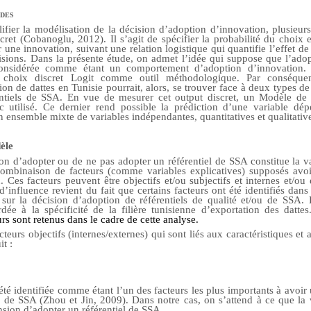
des
fier la modélisation de la décision d’adoption d’innovation, plusieurs
ret (Cobanoglu, 2012). Il s’agit de spécifier la probabilité du choix e
une innovation, suivant une relation logistique qui quantifie l’effet de 
sions. Dans la présente étude, on admet l’idée qui suppose que l’adop
considérée comme étant un comportement d’adoption d’innovation. 
choix discret Logit
comme o
util méthodologique. Par conséque
on de dattes en Tunisie pourrait, alors, se trouver face à deux types de
entiels de SSA. En vue de mesurer cet output discret, un Modèle de 
utilisé. Ce dernier rend possible la prédiction d’une variable dépe
 ensemble mixte de variables indépendantes, quantitatives et qualitativ
èle
n d’adopter ou de ne pas adopter un référentiel de SSA constitue la v
combinaison de facteurs (comme variables explicatives) supposés avoir
Ces facteurs peuvent être objectifs et/ou subjectifs et internes et/ou e
 d’influence revient du fait que certains facteurs ont été identifiés dan
r la décision d’adoption de référentiels de qualité et/ou de SSA. 
rdée à l
a spécificité de la filière tunisienne d’exportation des datte
urs sont retenus dans le cadre de cette analyse.
acteurs objectifs (internes/externes) qui sont liés aux caractéristiques et 
t :
a été identifiée comme étant l’un des facteurs les plus importants à avoir 
s de SSA (Zhou et Jin, 2009). Dans notre cas, on s’attend à ce que la v
nsion d’adopter un référentiel de SSA.