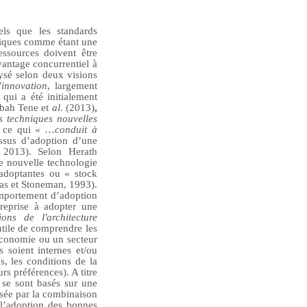
tels que les standards
riques comme étant une
essources doivent être
avantage concurrentiel à
lysé selon deux visions
’innovation
, largement
qui a été initialement
abah Tene et
al.
(2013)
,
s techniques nouvelles
 ce qui « …
conduit à
ssus d’adoption d’une
,
2013). Selon
Herath
e nouvelle technologie
 adoptantes ou « stock
enas et Stoneman, 1993).
comportement d’adoption
treprise à adopter une
ons de l'architecture
utile de comprendre les
 économie ou un secteur
 soient internes et/ou
ns, les conditions de la
rs préférences). A titre
se sont basés sur une
risée par la combinaison
 l’adoption des bonnes