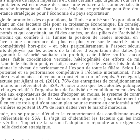
ortateurs est en mesure de causer une entrave à la commercialisatio
arché international. Dans le cas échéant, ce problème peut être dou
ortance stratégique pour l’économie du pays exportateur.
gie de promotion des exportations, la Tunisie a misé sur l’exportation de
tant un des facteurs clés pour sa croissance économique. En conséqu
s connaissaient, au cours de ces dernières décennies, une nette évolutio
portés et qui constituait, au fil des années, un des piliers de l’activit
n produit qui confère à la Tunisie la position de leader mondial en
, face à une concurrence de plus en plus vive sur le marché intern
ompétitivité hors-prix » et, plus particulièrement, à l’aspect sécuri
rts déployés par les acteurs de la filière d’exportation des dattes (in
garantir la sécurité sanitaire du produit, cette filière souffre enco
dattes, faible coordination verticale, hétérogénéité des efforts de 
 Une telle situation peut, en fait, causer le rejet de certains lots de datt
iminuer le niveau de performance à l’export de toute la filière. Selon L
potentiel et sa performance compétitive à l’échelle international, l’
itaire des aliments est devenue un must et non un pré-requis. A cet égard,
ectuée par Allani et
al.
(2016), 76% des entreprises de conditionnement
moins un référentiel de SSA. A noter aussi que les autorités publique
 charges relatif à l'organisation de l'activité de conditionnement des da
osé aux exportateurs de dattes d'adopter, au moins, le système de con
lementaire, parmi les dix stations non-adoptantes (majoritairement ré
 il en existe trois qui n'ont aucun plan pour se mettre en conformité à r
ernières exportent 100% de leurs dattes vers le marché marocain.
tude, on se propose d’étudier le comportement des conditionneurs-ex
référentiels de SSA. Il s’agit ici d’identifier les facteurs qui les inc
 de vérifier l’impact de la raison d’adoption « répondre aux exigence
e telle décision stratégique.