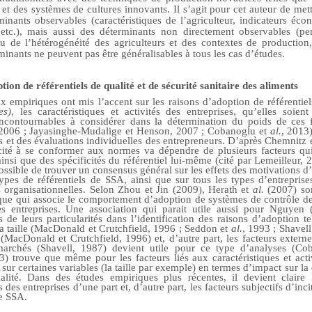
et des systèmes de cultures innovants. Il s’agit pour cet auteur de mett
nants observables (caractéristiques de l’agriculteur, indicateurs éco
etc.), mais aussi des déterminants non directement observables (pe
u de l’hétérogénéité des agriculteurs et des contextes de productio
inants ne peuvent pas être généralisables à tous les cas d’études.
ion de référentiels de qualité et de sécurité sanitaire des aliments
x empiriques ont mis l’accent sur les raisons d’adoption de référentie
es)
,
les caractéristiques et activités des entreprises, qu’elles soien
ncontournables à considérer dans la détermination du poids de ces 
 2006 ;
Jayasinghe
-Mudalige et Henson, 2007 ; Cobanoglu et
al.
, 2013)
 et des évaluations individuelles des entrepreneurs. D’après Chemnitz 
acité à se conformer aux normes va dépendre de plusieurs facteurs qui
ainsi que des spécificités du référentiel lui-même (cité par Lemeilleur,
possible de trouver un consensus général sur les effets des motivations 
types de référentiels de SSA, ainsi que sur tous les types d’entrepris
s organisationnelles. Selon Zhou et Jin (2009), Herath et
al.
(2007) son
ue qui associe le comportement d’adoption de systèmes de contrôle de
des entreprises. Une association qui parait utile aussi pour Nguyen 
 de leurs particularités dans l’identification des raisons d’adoption te
a taille (MacDonald et Crutchfield, 1996 ; Seddon et
al.
, 1993 ; Shavell
 (MacDonald et Crutchfield, 1996) et, d’autre part, les facteurs exter
 marchés (Shavell, 1987) devient utile pour ce type d’analyses (C
trouve que même pour les facteurs liés aux caractéristiques et activi
sur certaines variables (la taille par exemple) en termes d’impact sur la
lité. Dans des études empiriques plus récentes, il devient claire l
és des entreprises d’une part et, d’autre part, les facteurs subjectifs d’in
de SSA.