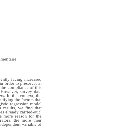
imentaire.
rently facing increased
n order to preserve, at
, the compliance of this
. However, survey data
. In this context, the
tifying the factors that
gistic regression model
results, we find that
es already carried-out"
he more reason for the
ators, the more their
 independent variable of