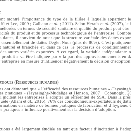
t
nt montré l’importance du type de la filière à laquelle appartient le
fi et Lee, 2009 ; Galliano et
al.
; 2011). Selon Herath et
al.
(2007), le 
éliorées en termes de sécurité sanitaire et qualité du produit peut être 
ificités du produit et du processus technologique de l’entreprise. Compte 
es dattes, il convient de noter que la structure variétale des dattes expor
essentiellement de dattes Deglet Nour (plus de 80%). C’est pratiqueme
t naturel et branchée et, dans ce cas, le processus de conditionnemen
 des autres variétés exportées. A cet égard, la variable indépendante re
u produit » va être indiquée par « la part des approvisionnements en 
 l’entreprise en mesure d’influencer négativement la décision d’adoption
atiques (Ressources humaines)
ues ont démontré que
« l’efficacité des ressources humaines »
(
Jayasingh
es pratiques »
(
Jayasinghe-Mudalige et Henson, 2007 ; Cobanoglu, 20
i incitent les entreprises à adopter un référentiel de SSA. Dans la prés
quête (Allani et
al.
, 2016), 76% des conditionneurs-exportateurs de datte
ormations en matière de bonnes pratiques de fabrication et d’hygiène. 
s pratiques » influence positivement sur la décision d’adoption.
tions a été largement étudiée en tant que facteur d’incitation à l’adop