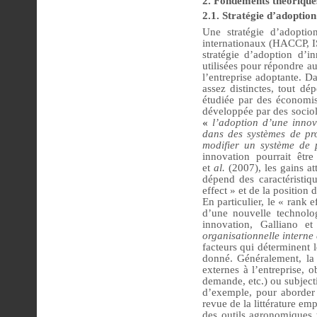
2. Fondements théorique
2.1. Stratégie d’adoptio
Une stratégie d’adoption
internationaux (HACCP, I
stratégie d’adoption d’i
utilisées pour répondre au
l’entreprise adoptante. D
assez distinctes, tout d
étudiée par des économi
développée par des sociol
«
l’adoption d’une innov
dans des systèmes de prod
modifier un système de p
innovation pourrait êtr
et
al.
(2007), les gains at
dépend des caractéristiq
effect » et de la position
En particulier, le « rank
d’une nouvelle technolog
innovation, Galliano e
organisationnelle interne
facteurs qui déterminent 
donné. Généralement, la 
externes à l’entreprise, o
demande, etc.) ou subjecti
d’exemple, pour aborder 
revue de la littérature em
des outils agronomiques 