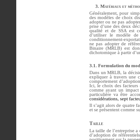
3. Matériaux et métho
Généralement, pour simpli
des modèles de choix disc
adopter ou ne pas adopter 
prise d’une des deux déci
qualité et de SSA est 
d’utiliser
le modèle de 
conditionnement-exportati
ne pas adopter de référ
Binaire (MRLB) est donc 
dichotomique à partir d’un
3.1. Formulation du mod
Dans un MRLB, la décisio
expliquer à travers une 
comportement d’adoption. 
Ici, le choix des facteurs
comme ayant un impact su
particulière va être acco
considérations, sept facte
Il s’agit alors de quatre f
et se présentent comme sui
Taille
La taille de l’entreprise 
d’adoption de référentiel
positivement sur la prope