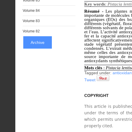
Volume 85
Key words
:
Pistacia lent
Volume 84
Résumé -
Les plantes m
importante de molécules bi
organiques (EOs) des br
Volume 83
différents (végétatif, flor
différents solvants de pol
Volume 82
et l’eau. L’activité antio
fer et la capacité antiox
affectent significativeme
Archive
stade végétatif présente
condensés. L’extrait méth
même celles des antioxy
source importante de mo
antioxydants synthétiques
Mots clés
:
Pistacia lenti
Tagged under:
antioxidant
Tweet
COPYRIGHT
This article is publish
under the terms of the
which permits unrestric
properly cited.