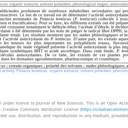
iscus
; organic extracts; solvent polarities; phenological stages; antioxidan
édicinales produisent de nombreux métabolites secondaires qui pe
oactives. Le but de ce travail est de déterminer l’activité antioxydante 
anches terminales de
Pistacia lentiscus
(
P. lentiscus
) collectée à tro
aison et fructification). Pour se faire, les différents extraits ont été pré
arité croissante notamment le diéthyle-éther, l’acétate d’éthyle, le dich
xydante a été déterminée par les tests de piéger le radical libre DPPH, l
ydante totale. Les résultats montrent que les stades phénologiques et le
nt l’activité antioxydante du
P. lentiscus
. D’autre part, les extraits aq
nt les teneurs les plus importantes en polyphénols totaux, flavono
anolique du stade végétatif présente l’activité antioxydante la plus im
dants synthétiques BHT et acide ascorbique. Dans cette étude,
P. len
lécules antioxydantes. De ce faite, les extraits de ces plantes pou
 dans les domaines agroalimentaire, pharmaceutique et cosmétique.
scus
; extraits organiques ; polarité des solvants ; stades phénologiques; 
 activity
,
Pistacia lentiscus
,
organic extracts
,
solvent polarities
,
phenolo
ed under license to Journal of New Sciences. This is an Open Acces
 Creative Commons Attribution License (
https://creativecommons
ted use, distribution, and reproduction in any medium, provided