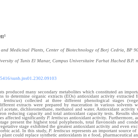
1
MI
 and Medicinal Plants, Center of Biotechnology of Borj Cedria, BP 
iversity of Tunis El Manar, Campus Universitaire Farhat Hached B.P
.55416/sunb.jns01.2302.09103
nts produced many secondary metabolites which constituted an importa
s to determine organic extracts (EOs) antioxidant activity extracted 
. lentiscus
) collected at three different phenological stages (vege
, different extracts were prepared by maceration in various solvents w
hyl acetate, dichloromethane, methanol and water. Antioxidant activit
iron reducing capacity and total antioxidant capacity tests. Results s
ies affected significantly
P. lentiscus
antioxidant activity. Furthermore,
stage present the highest total polyphenols, total flavonoids and cond
egetative stage exhibited the greatest antioxidant activity and even exc
rbic acid. In this study,
P. lentiscus
represents an important source of 
his plant could replace synthetic antioxidants in e food, pharmaceutical an