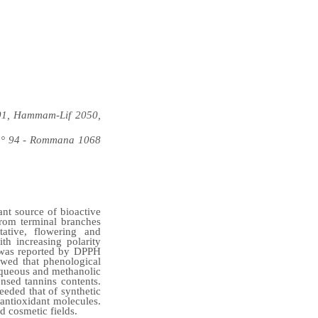
901, Hammam-Lif 2050,
. n° 94 - Rommana 1068
nt source of bioactive
from terminal branches
tative, flowering and
ith increasing polarity
y was reported by DPPH
howed that phenological
 aqueous and methanolic
ensed tannins contents.
eeded that of synthetic
antioxidant molecules.
d cosmetic fields.