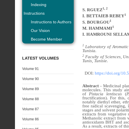
Indexing
1, 2
S. RGUEZ
Instructions
1
I. BETTAIEB REBEY
1
Instructions to Authors
S. BOURGOU
1
M. HAMMAMI
Our Vision
I. HAMROUNI SELLA
Become Member
1
Laboratory of Aromatic
Tunisia.
2
Faculty of Sciences, Un
LATEST VOLUMES
Tunis, Tunisie.
Volume 91
DOI:
https://doi.org/10
Volume 90
Abstract
- Medicinal pla
Volume 89
molecules. This study aim
of
Pistacia lentiscus
(
P
fructification). For this
Volume 88
notably diethyl ether, et
free radical scavenging, 
Volume 87
stages and solvent polarit
extracts from vegetative 
Methanolic extract from v
Volume 86
antioxidants BHT and asco
As a result, extracts of t