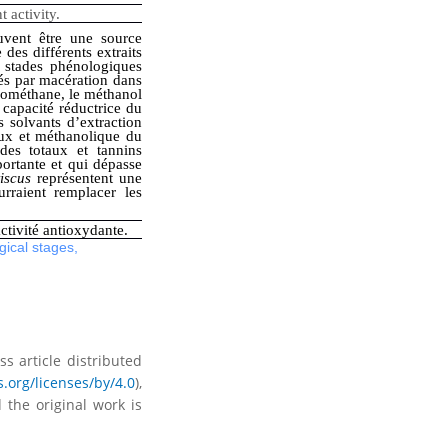
t activity.
uvent être une source
des différents extraits
is stades phénologiques
parés par macération dans
lorométhane, le méthanol
a capacité réductrice du
s solvants d’extraction
ueux et méthanolique du
ïdes totaux et tannins
portante et qui dépasse
tiscus
représentent une
rraient remplacer les
activité antioxydante.
gical stages
,
s article distributed
.org/licenses/by/4.0
),
 the original work is