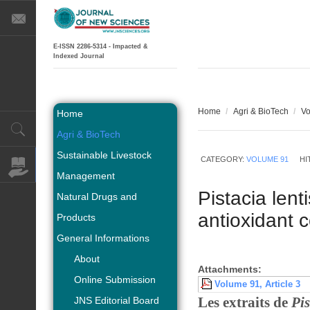
E-ISSN 2286-5314 - Impacted &
Indexed Journal
Home
/
Agri & BioTech
/
Vo
Home
Agri & BioTech
Sustainable Livestock
CATEGORY:
VOLUME 91
HI
Management
Pistacia lent
Natural Drugs and
antioxidant
Products
General Informations
About
Attachments:
Online Submission
Volume 91, Article 3
Les extraits de
Pis
JNS Editorial Board