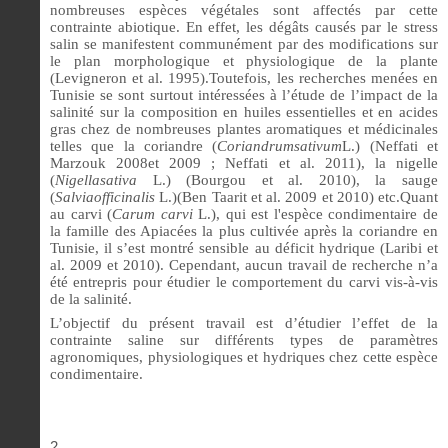
nombreuses espèces végétales sont affectés par cette
contrainte abiotique. En effet, les dégâts causés par le stress
salin se manifestent communément par des modifications sur
le plan morphologique et physiologique de la plante
(Levigneron et al. 1995).Toutefois,
les recherches menées en
Tunisie se sont surtout intéressées à l’étude de l’impact de la
salinité
sur la composition en huiles essentielles et en acides
gras
chez de nombreuses plantes aromatiques et médicinales
telles que la coriandre
(
Coriandrumsativum
L.) (Neffati et
Marzouk 2008et 2009 ; Neffati et al. 2011), la nigelle
(
Nigellasativa
L.) (Bourgou et al. 2010), la sauge
(
Salviaofficinalis
L.
)(Ben Taarit et al. 2009 et 2010) etc.Quant
au carvi (
Carum carvi
L.),
qui est l'espèce condimentaire de
la famille des Apiacées la plus cultivée après la coriandre en
Tunisie, il s’est montré sensible au déficit hydrique (Laribi et
al. 2009 et 2010). Cependant, aucun travail de recherche n’a
été entrepris pour étudier le comportement du carvi vis-à-vis
de la salinité.
L’objectif du présent travail est d’étudier l’effet de la
contrainte saline sur différents types de paramètres
agronomiques, physiologiques et hydriques chez cette espèce
condimentaire.