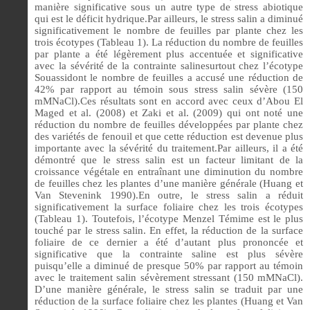
manière significative sous un autre type de stress abiotique
qui est le déficit hydrique.Par ailleurs, le stress salin a diminué
significativement le nombre de feuilles par plante chez les
trois écotypes (Tableau 1). La réduction du nombre de feuilles
par plante a été légèrement plus accentuée et significative
avec la sévérité de la contrainte salinesurtout chez l’écotype
Souassidont le nombre de feuilles a accusé une réduction de
42% par rapport au témoin sous stress salin sévère (150
mMNaCl).Ces résultats sont en accord avec ceux d’Abou El
Maged et al. (2008) et Zaki et al. (2009) qui ont noté une
réduction du nombre de feuilles développées par plante chez
des variétés de fenouil et que cette réduction est devenue plus
importante avec la sévérité du traitement.Par ailleurs, il a été
démontré que le stress salin est un facteur limitant de la
croissance végétale en entraînant une diminution du nombre
de feuilles chez les plantes d’une manière générale (Huang et
Van Stevenink 1990).En outre, le stress salin a réduit
significativement la surface foliaire chez les trois écotypes
(Tableau 1). Toutefois, l’écotype Menzel Témime est le plus
touché par le stress salin. En effet, la réduction de la surface
foliaire de ce dernier a été d’autant plus prononcée et
significative que la contrainte saline est plus sévère
puisqu’elle a diminué de presque 50% par rapport au témoin
avec le traitement salin sévèrement stressant (150 mMNaCl).
D’une manière générale, le stress salin se traduit par une
réduction de la surface foliaire chez les plantes (Huang et Van