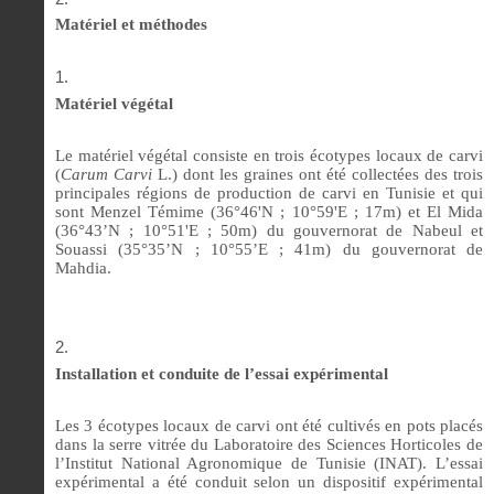
Matériel et méthodes
Matériel végétal
Le matériel végétal consiste en trois écotypes locaux de carvi
(
Carum Carvi
L.
) dont les graines ont été collectées des trois
principales régions de production de carvi en Tunisie et qui
sont Menzel Témime (36°46'N ; 10°59'E ; 17m) et El Mida
(36°43’N ; 10°51'E ; 50m) du gouvernorat de Nabeul et
Souassi (35°35’N ; 10°55’E ; 41m) du gouvernorat de
Mahdia.
Installation et conduite de l’essai expérimental
Les 3 écotypes locaux de carvi ont été cultivés en pots placés
dans la serre vitrée du Laboratoire des Sciences Horticoles de
l’Institut National Agronomique de Tunisie (INAT). L’essai
expérimental a été conduit selon un dispositif expérimental