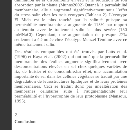
diminution de la disponibilité en eau et la réduction de son
absorption par la plante (Munns2002).Quant à la perméabilité
membranaire, elle a augmenté significativement sous l’effet
du stress salin chez les trois écotypes (Tableau 2). L’écotype
El Mida est le plus touché par la salinité puisque sa
perméabilité membranaire a augmenté de 113% par rapport
au témoin avec le traitement salin le plus sévère (150
mMNaCl). Cependant, une augmentation de presque 27%
seulement a été notée chez l’écotype Menzel Témime avec ce
même traitement salin.
Des résultats comparables ont été trouvés par Lutts et al.
(1996) et Kaya et al. (2002) qui ont noté que la perméabilité
membranaire des feuilles augmente significativement avec
desconcentrations élevées en sel chez quelques variétés de
riz, de fraisier et de concombre.En effet, une accumulation
importante de sel dans les cellules végétales se traduit par une
dégradation de leursstructures lipidiques et de leurs protéines
membranaires. Ceci se traduit donc par unealtération des
membranes cellulaires suite à l’augmentationde leur
perméabilité et l’hypertrophie de leur protoplasme (Mansour,
1995).
Conclusion