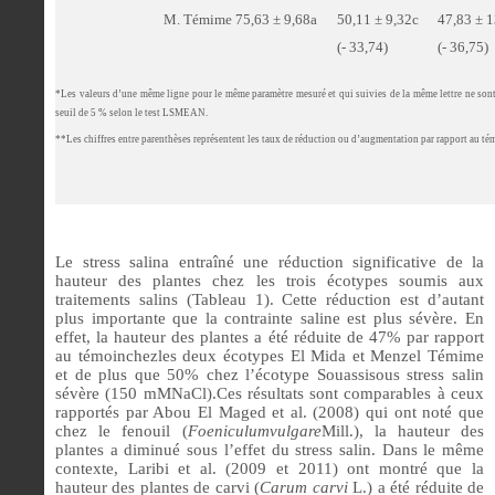
M. Témime
75,63 ± 9,68a
50,11 ± 9,32c
47,83 ± 
(- 33,74)
(- 36,75)
*Les valeurs d’une même ligne pour le même paramètre mesuré et qui suivies de la même lettre ne sont
seuil de 5 % selon le test LSMEAN.
**Les chiffres entre parenthèses représentent les taux de réduction ou d’augmentation par rapport au té
Le stress salina entraîné une réduction significative de la
hauteur des plantes chez les trois écotypes soumis aux
traitements salins (Tableau 1). Cette réduction est d’autant
plus importante que la contrainte saline est plus sévère. En
effet, la hauteur des plantes a été réduite de 47% par rapport
au témoinchezles deux écotypes El Mida et Menzel Témime
et de plus que 50% chez l’écotype Souassisous stress salin
sévère (150 mMNaCl).Ces résultats sont comparables à ceux
rapportés par Abou El Maged et al. (2008) qui ont noté que
chez le fenouil (
Foeniculumvulgare
Mill.), la hauteur des
plantes a diminué sous l’effet du stress salin. Dans le même
contexte, Laribi et al. (2009 et 2011) ont montré que la
hauteur des plantes de carvi (
Carum carvi
L.) a été réduite de