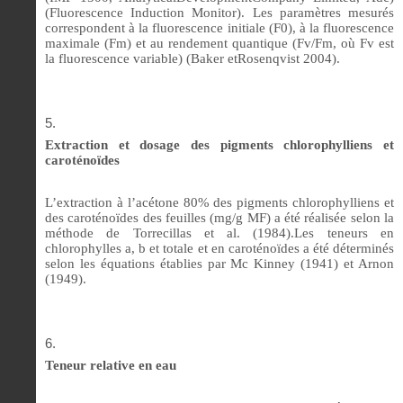
(Fluorescence Induction Monitor). Les paramètres mesurés
correspondent à la fluorescence initiale (F0), à la fluorescence
maximale (Fm) et au rendement quantique (Fv/Fm, où Fv est
la fluorescence variable)
(Baker etRosenqvist 2004).
Extraction et dosage des pigments chlorophylliens et
caroténoïdes
L’extraction à l’acétone 80% des pigments chlorophylliens et
des caroténoïdes des feuilles (mg/g MF) a été réalisée selon la
méthode de Torrecillas et
al
. (1984).Les teneurs en
chlorophylles a, b et totale et en caroténoïdes
a été déterminés
selon les
équations établies par Mc Kinney (1941) et Arnon
(1949).
Teneur relative en eau