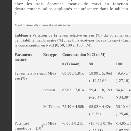
chez les trois écotypes locaux de carvi en fonction
destraitements salins appliqués est présentée dans le tableau
2.
Tableau 2.
Variation de la teneur relative en eau (%), du potentiel os
perméabilité membranaire (%)
chez trois écotypes locaux de carvi (
Caru
la concentration en NaCl (0, 50, 100 et 150 mM).
Paramètre
Ecotype
Concentration NaCl (mM)
mesuré
0 (Témoin)
50
100
Teneur relative en
El Mida
68,58 ± 5,91c
59,99 ± 5,46ef
49,95 ± 
eau (%)
(- 12,52)**
(- 27,16)
Souassi
83,02 ± 7,01a
59,41 ± 8,12ef
54,47 ± 4
(- 28,44)
(- 34,39)
M. Témime
75,40 ± 4,98b
68,02 ± 4,42c
56,20 ± 2
(- 9,79)
(- 25,46)
Potentiel
El Mida
-8,88 ± 0,21b
-13,78 ± 0,79e
-14,85 ± 
3
osmotique (10
(- 55,21)
(- 67,22)