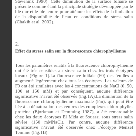
Stevenink 1990). Cette diminution de la surface foliaire se
présente comme étant la principale stratégie développée par le
blé dur et le blé tendre pour atténuer les effets de la limitation
de la disponibilité de l’eau en conditions de stress salin
(Chakib et al. 2002).
Effet du stress salin sur la
fluorescence chlorophyllienne
Tous les paramètres relatifs à la fluorescence chlorophyllienne
ont été très sensibles au stress salin chez les trois écotypes
locaux (Figure 1).La fluorescence initiale (F0) des feuilles a
augmenté légèrement chez tous les écotypes. Les valeurs de
F0 ont été similaires avec les 4 concentrations de NaCl (0, 50,
100 et 150 mM) et par conséquent, aucune différence
significative n’avait été observée (Fig.1A).La diminution de la
fluorescence chlorophyllienne maximale (Fm), qui peut être
liée à la dénaturation des centres des complexes chlorophylle-
protéine (Bjorkman et Demming 1987), a été remarquable
chez les deux écotypes El Mida et Souassi sous stress salin
sévère (150 mMNaCl). Par contre, aucune différence
significative n’avait été observée chez l’écotype Menzel
Temime (Fig.1B).