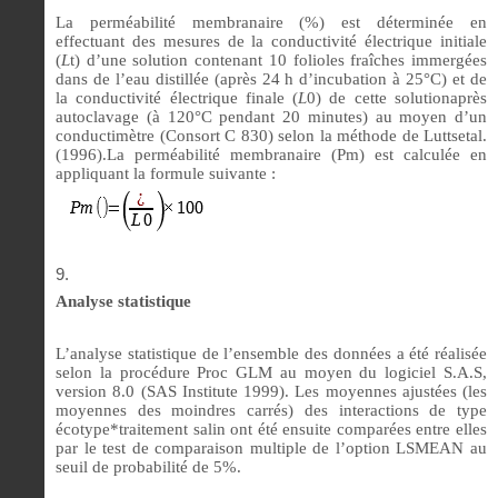
La perméabilité membranaire (%) est déterminée en
effectuant des mesures de la conductivité électrique initiale
(
L
t) d’une solution contenant 10 folioles fraîches immergées
dans de l’eau distillée (après 24 h d’incubation à 25°C) et de
la conductivité électrique finale (
L
0) de cette solutionaprès
autoclavage (à 120°C pendant 20 minutes) au moyen d’un
conductimètre (
Consort C 830)
selon la méthode de Luttsetal.
(1996).La perméabilité membranaire (Pm) est calculée en
appliquant la formule suivante :
Analyse statistique
L’analyse statistique de l’ensemble des données a été réalisée
selon la procédure Proc GLM au moyen du logiciel S.A.S,
version 8.0 (SAS Institute 1999). Les moyennes ajustées (les
moyennes des moindres carrés) des interactions de type
écotype*traitement salin ont été ensuite comparées entre elles
par le test de comparaison multiple de l’option LSMEAN au
seuil de probabilité de 5%.