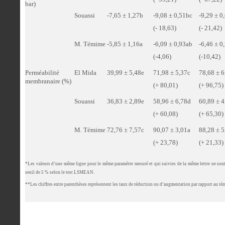
bar)
Souassi
-7,65 ± 1,27b
-9,08 ± 0,51bc
-9,29 ± 0
(- 18,63)
(- 21,42)
M. Témime
-5,85 ± 1,16a
-6,09 ± 0,93ab
-6,46 ± 0
(-4,06)
(-10,42)
Perméabilité
El Mida
39,99 ± 5,48e
71,98 ± 5,37c
78,68 ± 
membranaire (%)
(+ 80,01)
(+ 96,75)
Souassi
36,83 ± 2,89e
58,96 ± 6,78d
60,89 ± 
(+ 60,08)
(+ 65,30)
M. Témime
72,76 ± 7,57c
90,07 ± 3,01a
88,28 ± 5
(+ 23,78)
(+ 21,33)
*Les valeurs d’une même ligne pour le même paramètre mesuré et qui suivies de la même lettre ne sont
seuil de 5 % selon le test LSMEAN.
**Les chiffres entre parenthèses représentent les taux de réduction ou d’augmentation par rapport au té