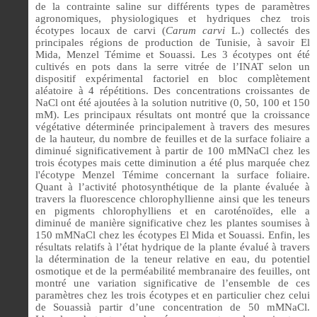
de la contrainte saline sur différents types de paramètres
agronomiques, physiologiques et hydriques chez trois
écotypes locaux de carvi (
Carum carvi
L.) collectés des
principales régions de production de Tunisie, à savoir El
Mida, Menzel Témime et Souassi. Les 3 écotypes ont été
cultivés en pots dans la serre vitrée de l’INAT selon un
dispositif expérimental factoriel en bloc complètement
aléatoire à 4 répétitions. Des concentrations croissantes de
NaCl ont été ajoutées à la solution nutritive (0, 50, 100 et 150
mM). Les principaux résultats ont montré que la croissance
végétative déterminée principalement à travers des mesures
de la hauteur, du nombre de feuilles et de la surface foliaire a
diminué significativement à partir de 100 mMNaCl chez les
trois écotypes mais cette diminution a été plus marquée chez
l'écotype Menzel Témime concernant la surface foliaire.
Quant à l’activité photosynthétique de la plante évaluée à
travers la fluorescence chlorophyllienne ainsi que les teneurs
en pigments chlorophylliens et en caroténoïdes, elle a
diminué de manière significative chez les plantes soumises à
150 mMNaCl chez les écotypes El Mida et Souassi. Enfin, les
résultats relatifs à l’état hydrique de la plante évalué à travers
la détermination de la teneur relative en eau, du potentiel
osmotique et de la perméabilité membranaire des feuilles, ont
montré une variation significative de l’ensemble de ces
paramètres chez les trois écotypes et en particulier chez celui
de Souassià partir d’une concentration de 50 mMNaCl.