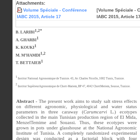
Attachments:
Volume Spéciale - Conférence
[Volume Spéciale - 
IABC 2015, Article 17
IABC 2015, Article 1
1,2*
B. LARIBI
1
A. GHARBI
1
K. KOUKI
1,2
M. M’HAMDI
1
T. BETTAIEB
1
Institut National Agronomique de Tunisie. 43, Av. Charles Nicolle, 1082 Tunis, Tunisie.
2
Institut SupérieurAgronomique de
Chott-Mariem, BP 47, 4042
ChottMeriem,
Sousse, Tunisie.
Abstract -
The present work aims to study salt stress effects
on different agronomic, physiological and water status
parameters in three caraway (
Carumcarvi
L.) ecotypes
collected in the main Tunisian production region of El Mida,
MenzelTemime and Souassi. Thus, these ecotypes were
grown in pots under glasshouse at the National Agronomic
Institute of Tunisia. A completely randomized experimental
design was conducted as a factorial block with four