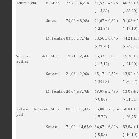
Hauteur (cm)
El Mida
72,70 ± 4,21a
61,52 ± 4,97b
40,73 ± 6
(- 15,38)
(- 33,80)
Souassi
79,92 ± 8,98a
61,67 ± 6,80b
51,08 ± 5
(- 22,84)
(- 17,16)
M. Témime
83,38 ± 7,74a
58,56 ± 6,84b
44,21 ±7
(- 29,76)
(- 24,51)
Nombre de
El Mida
19,71 ± 2,56b
16,33 ± 2,65c
15,38 ± 2
feuilles
(- 17,12)
(- 21,99)
Souassi
21,96 ± 2,90a
15,17 ± 2,57c
13,92 ± 
(- 30,93)
(- 36,62)
M. Témime
20,04 ± 3,76b
18,67 ± 2,48b
13,08 ± 2
(- 6,86)
(- 31,81)
Surface foliaire
El Mida
80,50 ±11,43a
75,89 ± 23,05a
50,91 ± 8
(cm)
(- 5,72)
(- 36,75)
Souassi
71,09 ±14,65ab
64,67 ± 6,82b
63,84 ± 
(- 9,03)
(- 10,19)