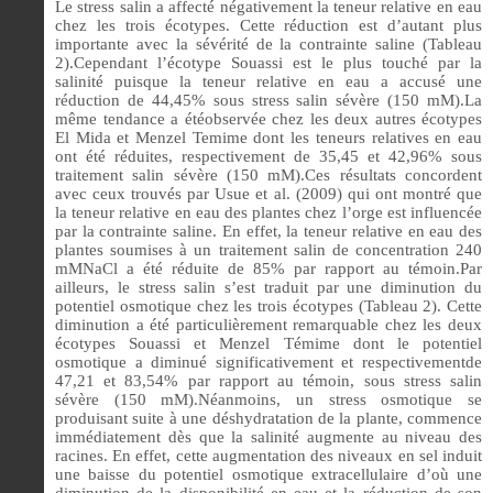
Le stress salin a affecté négativement la teneur relative en eau
chez les trois écotypes. Cette réduction est d’autant plus
importante avec la sévérité de la contrainte saline (Tableau
2).Cependant l’écotype Souassi est le plus touché par la
salinité puisque la teneur relative en eau a accusé une
réduction de 44,45% sous stress salin sévère (150 mM).La
même tendance a étéobservée chez les deux autres écotypes
El Mida et Menzel Temime dont les teneurs relatives en eau
ont été réduites, respectivement de 35,45 et 42,96% sous
traitement salin sévère (150 mM).
Ces résultats concordent
avec ceux trouvés par
Usue et al. (2009)
qui ont montré que
la teneur relative en eau des plantes chez l’orge est influencée
par la contrainte saline. En effet, la teneur relative en eau des
plantes soumises à un traitement salin de concentration 240
mMNaCl a été réduite de 85% par rapport au témoin.
Par
ailleurs, le stress salin s’est traduit par une diminution du
potentiel osmotique chez les trois écotypes (Tableau 2). Cette
diminution a été particulièrement remarquable chez les deux
écotypes Souassi et Menzel Témime dont le potentiel
osmotique a diminué significativement et respectivementde
47,21 et 83,54% par rapport au témoin, sous stress salin
sévère (150 mM).Néanmoins, un stress osmotique se
produisant suite à une déshydratation de la plante, commence
immédiatement dès que la salinité augmente au niveau des
racines. En effet, cette augmentation des niveaux en sel induit
une baisse du potentiel osmotique extracellulaire d’où une