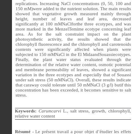
replications. Increasing NaCl concentrations (0, 50, 100 and
150 mM)were added to the nutrient solution. The main results
showed that vegetative growth measured mainly through
height, number of leaves and leaf area, decreased
significantly at 100 mMNaClforthe three ecotypes, and was
more marked in the MenzelTemime ecotype concerning leaf
area. As for the salt constraint impact on the plant
photosynthetic activity, the results showed that the
chlorophyll fluorescence and the chlorophyll and carotenoids
contents were significantly affected when plants were
subjected to 150 mMNaCl in the El MidaandSouassiecotypes.
Finally, the plant water status evaluated through the
determination of the relative water content, osmotic potential
and membrane permeability of leaves, showed a significant
variation in the three ecotypes and especially that of Souassi
under salt stress (50 mMNaCl). Overall, these results indicate
that caraway could tolerate until 50 mMNaCl (3 g/l) butif this
concentration
has been exceeded, it
becomes sensitive to salt
stress.
Keywords:
Carumcarvi
L., salt stress, growth, chlorophyll,
relative water content
Résumé -
Le présent travail a pour objet d’étudier les effets