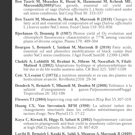
Ben Taarit M, Msaadaa K, Hosni K, Hammami M, Kchouk ME,
MarzoukB(2009)
Plant growth, essential oil yield and
composition of sage (
Salvia officinalis
L.) fruits cultivated under
salt stress conditions. Ind Crop Prod 30: 333-337
Ben Taarit M, Msaadaa K, Hosni K, Marzouk B (2010)
Changes in
fatty acid and essential oil composition of sage (
Salvia officinalis
L.) leaves under NaCl stress.
Food Chem 119: 951-956
Bjorkman O, Demmig B (1987)
Photon yield of O
evolution and
2
chlorophyll fluorescence characteristics at 77°K among vascular
plants of diverse origins.
Planta 170: 489-504
Bourgou S, Bettaieb I, Saidani M, Marzouk B (2010)
Fatty acids,
essential oil and phenolics modifications of black cumin fruit
under NaCl stress conditions.
J Agri FoodChem58: 12399-12406
Chakib A, Labhilili M, Brahmi K, Jlibene M, Nasrallah N, Filali-
Maltouf A (2002)
Adaptations hydrique et photosynthétique du
blé dur et du blé tendre austress salin. CR Biol 325: 1097-1109
Coïc Y, Lesaint C (1973)
La nutrition minérale et en eau des plantes en
horticulture avancée. RevHortic2316: 29-34
Doudech N, Bettaieb T, Mhamdi M, Denden M (2008)
Tolérance à la
salinité d’unegraminée à gazon:
Palpasumnotatum
Fluggé.
Tropicultura 26: 182-186
Flowers TJ (2004)
Improving crop salt tolerance.
JExp Bot
55:307-319
Huang CX, Van Steveninck RFM (1990
) La salinité induit des
changements structurels dans les cellules méristématiques des
racines d'orge.
New Phytol
115: 17-22
Kaya C, Kirnak H, Higgs D, Saltati K (2002)
Supplementary calcium
enhances plantgrowth and fruit yield in strawberry cultivars grown
at high (NaCl) salinity. SciHortic 26: 807-820
Laribi B, Bettaieb I, Kouki K, Sahli A, Mougou A, Marzouk B
(2009)