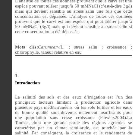
L’analyse de toutes ces données prouvent que le carvi est une
espèce pouvant tolérer jusqu’à 50 mMNaCl (c’est-à-dire 3g/l)
mais qui devient sensible au stress salin une fois que cette
concentration est dépassée. L’analyse de toutes ces données
prouvent que le carvi est une espèce qui peut tolérer jusqu’à
50 mMNaCl (3g/l) mais qui devient sensible au stress salin si
cette concentration a été dépassée.
Mots clés:
Carumcarvi
L. ; stress salin ; croissance ;
chlorophylle, teneur relative en eau
Introduction
La salinité des sols et des eaux d’irrigation est l’un des
principaux facteurs limitant la production agricole dans
plusieurs pays méditerranéens où les sols fertiles et les eaux
de bonne qualité sont devenus nettement insuffisants pour
une population sans cesse croissante (Flowers2004).La
Tunisie, dont une grande partie des régions agricoles se
caractérise par un climat semi-aride, est touchée par la
salinité. Par conséquent, la croissance et le rendement de