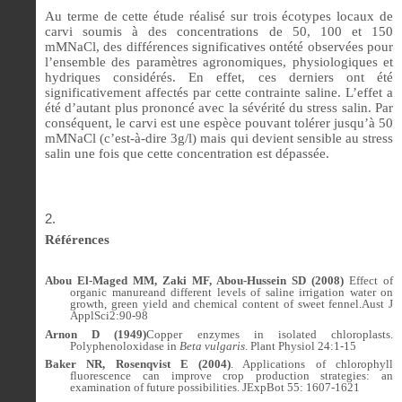
Au terme de cette étude réalisé sur trois écotypes locaux de
carvi soumis à des concentrations de 50, 100 et 150
mMNaCl, des différences significatives ontété observées pour
l’ensemble des paramètres agronomiques, physiologiques et
hydriques considérés. En effet, ces derniers ont été
significativement affectés par cette contrainte saline. L’effet a
été d’autant plus prononcé avec la sévérité du stress salin. Par
conséquent, le carvi est une espèce pouvant tolérer jusqu’à 50
mMNaCl (c’est-à-dire 3g/l) mais qui devient sensible au stress
salin une fois que cette concentration est dépassée.
Références
Abou El-Maged MM, Zaki MF, Abou-Hussein SD (2008)
Effect of
organic manureand different levels of saline irrigation water on
growth, green yield and chemical content of sweet fennel.
Aust
J
ApplSci
2:90-98
Arnon D (1949)
Copper enzymes in isolated chloroplasts.
Polyphenoloxidase in
Beta vulgaris
. Plant Physiol 24:1-15
Baker NR, Rosenqvist E (2004)
. Applications of chlorophyll
fluorescence can improve crop production strategies: an
examination of future possibilities. JExpBot 55: 1607-1621