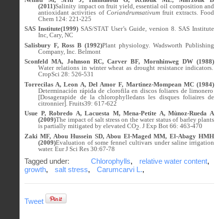
(2011)
Salinity impact on fruit yield, essential oil composition and
antioxidant activities of
Coriandrumsativum
fruit extracts. Food
Chem 124: 221-225
SAS Institute(1999)
SAS/STAT User’s Guide, version 8. SAS Institute
Inc, Cary, NC
Salisbury F, Ross B (1992)
Plant physiology. Wadsworth Publishing
Company, Inc. Belmont
Sconfeld MA, Johnson RC, Carver BF, Mornhinweg DW (1988)
W
ater relations in winter wheat as drought resistance indicators.
CropSci 28: 526-531
Torrecilas A, Leon A, Del Amor F, Martinez-Mompean MC (1984)
Determinación rápida de clorofila en discos foliares de limonero
[Dosagerapide de la chlorophylledans les disques foliaires de
citronnier].
Fruits
39
: 617-622
Usue P, Robredo A, Lacuesta M, Mena-Petite A, Mùnoz-Rueda A
(2009)
The impact of salt stress on the water status of barley plants
is partially mitigated by elevated CO
.
J Exp Bot
66: 463-470
2
Zaki MF, Abou Hussein SD, Abou El-Maged MM, El-Abagy HMH
(2009)
Evaluation of some fennel cultivars under saline irrigation
water. Eur J Sci Res 30:67-78
Tagged under:
Chlorophylls
,
relative water content
,
growth
,
salt stress
,
Carumcarvi L.
,
Tweet