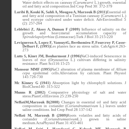
Water deficit effects on caraway (
Carumcarvi
L.) growth, essential
oil and fatty acid composition.
Ind Crop Prod
30: 372-379
Laribi B, Kouki K, Sahli A, Mougou A, Marzouk B (2011)
Essential oil
and fatty acid composition of a Tunisian caraway (
Carumcarvi
L.)
seed ecotype cultivated under water deficit. AdvEnvironBiol 5
(2): 257-264
Leblebici Z, Aksoy A, Duman F (2009)
Influence of salinity on the
growth and heavymetal accumulation capacity of
Spirodelapolyrrhiza
(Lemnaceae).Turk J Biol 35:215-220
Levigneron A, Lopez F, VansuytG, Berthomieu P, Fourcroy P, Casse-
Delbart F, (1995)
Les plantes face au stress salin.
CahAgric
4:263-
273
Lutts S, Kinet JM, Bouharmont J (1996)
NaCl-induced Senescence in
leaves of rice (
Oryzasativa
L.) cultivars differing in salinity
resistance. Plant Sci116:15-25
Mansour MMF (1995)
NaCl alteration of plasma membrane of
Allium
cepa
epidermal cells.Alleviation by calcium. Plant Physiol
145:726-730
Mc Kinney G (1941)
Absorption light by chlorophyll solutions. J
BiolChem140: 315-322
Munns R (2002)
Comparative physiology of salt and water
stress.PlantCellEnviron 25:239-250
NeffatiM,Marzouk B(2008)
Changes in essential oil and fatty acid
composition in coriander (
Coriandrumsativum
L.) leaves under
saline conditions.
Ind Crop Prod
28:137-142
Neffati M, Marzouk B (2009)
Roots volatiles and fatty acids of
coriander (
Coriandrumsativum
L.) grown in saline
medium.ActaPhysiol Plant 31:455-461
Neffati M, Sriti J, Hamdaoui G, Kchouk ME, Marzouk B