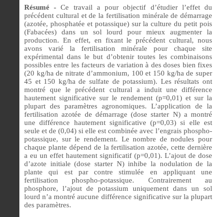
Résumé -
Ce travail a pour objectif d’étudier l’effet du
précédent cultural et de la fertilisation minérale de démarrage
(azotée, phosphatée et potassique) sur la culture du petit pois
(Fabacées) dans un sol lourd pour mieux augmenter la
production. En effet, en fixant le précédent cultural, nous
avons varié la fertilisation minérale pour chaque site
expérimental dans le but d’obtenir toutes les combinaisons
possibles entre les facteurs de variation à des doses bien fixes
(20 kg/ha de nitrate d’ammonium, 100 et 150 kg/ha de super
45 et 150 kg/ha de sulfate de potassium). Les résultats ont
montré que le précédent cultural a induit une différence
hautement significative sur le rendement (p=0,01) et sur la
plupart des paramètres agronomiques. L’application de la
fertilisation azotée de démarrage (dose starter N) a montré
une différence hautement significative (p=0,03) si elle est
seule et de (0,04) si elle est combinée avec l’engrais phospho-
potassique, sur le rendement. Le nombre de nodules pour
chaque plante dépend de la fertilisation azotée, cette dernière
a eu un effet hautement significatif (p=0,01). L’ajout de dose
d’azote initiale (dose starter N) inhibe la nodulation de la
plante qui est par contre stimulée en appliquant une
fertilisation phospho-potassique. Contrairement au
phosphore, l’ajout de potassium uniquement dans un sol
lourd n’a montré aucune différence significative sur la plupart
des paramètres.