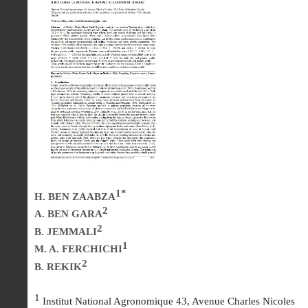
1*
H. BEN ZAABZA
2
A. BEN GARA
2
B. JEMMALI
1
M. A. FERCHICHI
2
B. REKIK
1
Institut National Agronomique 43, Avenue Charles Nicoles