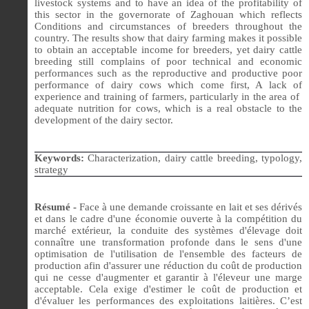
livestock systems and to have an idea of ​​the profitability of
this sector in the governorate of Zaghouan which reflects
Conditions and circumstances of breeders throughout the
country. The results show that dairy farming makes it possible
to obtain an acceptable income for breeders, yet dairy cattle
breeding still complains of poor technical and economic
performances such as the reproductive and productive poor
performance of dairy cows which come first, A lack of
experience and training of farmers, particularly in the area of ​​
adequate nutrition for cows, which is a real obstacle to the
development of the dairy sector.
Keywords:
Characterization, dairy cattle breeding, typology,
strategy
Résumé -
Face à une demande croissante en lait et ses dérivés
et dans le cadre d'une économie ouverte à la compétition du
marché extérieur, la conduite des systèmes d'élevage doit
connaître une transformation profonde dans le sens d'une
optimisation de l'utilisation de l'ensemble des facteurs de
production afin d'assurer une réduction du coût de production
qui ne cesse d'augmenter et garantir à l'éleveur une marge
acceptable. Cela exige d'estimer le coût de production et
d'évaluer les performances des exploitations laitières. C’est