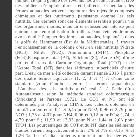
monde, ce qui a généré des revenus liés à cette activité et crée
des milliers d’emplois directs et indirects. Cependant, les
fermes aquacoles peuvent engendrer des rejets de composés
chimiques et des nutriments persistants comme les sels
nutritifs. Ces derniers sont des éléments essentiels pour la vie
des organismes marins, mais un enrichissement intense peut
entraîner une eutrophisation du milieu.
Dans cette étude nous
avons étudié l’impact des fermes aquacoles, implantées dans
le golfe de Hammamet (Est de la Méditerranée), à travers
l’enrichissement de la colonne d’eau en sels nutritifs (Nitrate
(NO3), Nitrite (NO2), Ammonium (NH4), Phosphate
(PO4),Phosphore total (PT), Silicium (Si), Azote (N) d’une
part et du taux de Carbone Organique Total (COT) et de
l’Azote Total (NT) dans les sédiments superficiels d’autre
part.
L’eau de mer a été collectée durant l’année 2013 à partir
des quatre fermes aquacoles (1, 2, 3 et 4) et d’une zone
standard (zone témoin : entre les fermes aquacoles).
L’analyse des sels nutritifs a été réalisée à l’aide d’un
Autoanalyseur selon la méthode standard colorimétrique
(Strickland et Parsons 1972). Le COT et NT ont été
déterminés par l’analyseur CHNS. Les valeurs obtenues en
µmol/l varient entre 0,1 et 0,45 pour NO2; 0,96 et 2,79 pour
NO3 ; 1,75 et 4,07 pour NH4; 0,06 et 0,12 pour PO4; 1,74 et
4,79 pour Si; 11,99 et 13,93 pour N et 1,44 et 2,03 pour
TPO4. Les pourcentages du COT et du NT dans les sédiments
étudiés varient respectivement entre 2% et 7% et 0,15 % et
1,26 %.
Les résultats obtenus montrent que les degrés de