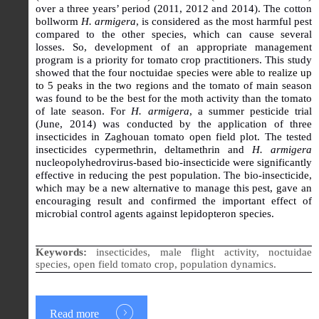
over a three years’ period (2011, 2012 and 2014). The cotton
bollworm
H. armigera
, is considered as the most harmful pest
compared to the other species, which can cause several
losses. So, development of an appropriate management
program is a priority for tomato crop practitioners. This study
showed that the four
noctuidae species were able to realize up
to 5 peaks in the two regions and
the tomato of main season
was found to be the best for the moth activity than the tomato
of late season. For
H. armigera
, a summer pesticide trial
(June, 2014) was conducted by the application of three
insecticides in Zaghouan tomato open field plot. The tested
insecticides cypermethrin, deltamethrin and
H. armigera
nucleopolyhedrovirus-based bio-insecticide were significantly
effective in reducing the pest population. The bio-insecticide,
which may be a new alternative to manage this pest, gave an
encouraging result and confirmed the important effect of
microbial control agents against lepidopteron species.
Keywords:
insecticides, male flight activity, noctuidae
species, open field tomato crop, population dynamics.
Read more