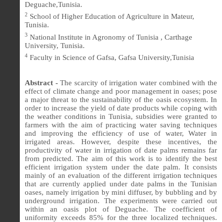
Deguache,Tunisia.
2
School of Higher Education of Agriculture in Mateur,
Tunisia.
3
National Institute in Agronomy of Tunisia
, Carthage
University, Tunisia.
4
Faculty in Science of Gafsa, Gafsa University,Tunisia
Abstract -
The scarcity of irrigation water combined with the
effect of climate change and poor management in oases; pose
a major threat to the sustainability of the oasis ecosystem. In
order to increase the yield of date products while coping with
the weather conditions in Tunisia, subsidies were granted to
farmers with the aim of practicing water saving techniques
and improving the efficiency of use of water, Water in
irrigated areas. However, despite these incentives, the
productivity of water in irrigation of date palms remains far
from predicted.
The aim of this work is to identify the best
efficient irrigation system under the date palm. It consists
mainly of an evaluation of the different irrigation techniques
that are currently applied under date palms in the Tunisian
oases, namely irrigation by mini diffuser, by bubbling and by
underground irrigation. The experiments were carried out
within an oasis plot of Deguache. The coefficient of
uniformity exceeds 85% for the three localized techniques.