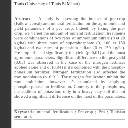
Tunis (University of Tunis El Manar)
Abstract –
A study is assessing the impact of pre-crop
(Fallow, cereal) and mineral fertilzation on the agronomic and
yield parameters of a pea crop. Indeed, by fixing the pre-
crop, we varied the amount of mineral fertilization, treatments
were combinations of two rates of ammonium nitrate (0 et 20
kg/ha) with three rates of superphosphate (0, 100 et 150
kg/ha) and two rates of potassium sulfate (0 et 150 kg/ha).
Pre-crop affected significantly the yield (p=0,01) and the most
agronomic parameters. Significant difference on the pea yield
(0.03) was observed in the case of the nitrogen fertilizer
applied alone and of (0.04) if it’s combined with the phospho-
potassium fertilizer. Nitrogen fertilization also affected the
root nodulation (p=0.01). The nitrogen fertilization inhibit the
root nodulation, however it’s stimulated by applying
phospho-potassium fertilization. Contrary to the phosphorus,
the addition of potassium only in a heavy clay soil did not
showed a significant difference on the most of the parameters.
Keywords:
mineral fertilization ; Pre-crop ; Pea ; Tunisian
semi-arid.