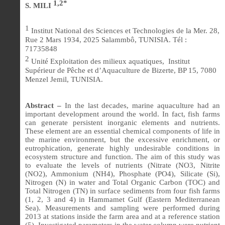
1,2*
S. MILI
1
Institut National des Sciences et Technologies de la Mer. 28,
Rue 2 Mars 1934, 2025 Salammbô, TUNISIA. Tél :
71735848
2
Unité Exploitation des milieux aquatiques,
Institut
Supérieur de Pêche et d’Aquaculture de Bizerte, BP 15, 7080
Menzel Jemil, TUNISIA.
Abstract –
In the last decades, marine aquaculture had an
important development around the world. In fact, fish farms
can generate persistent inorganic elements and nutrients.
These element are an essential chemical components of life in
the marine environment, but the excessive enrichment, or
eutrophication, generate highly undesirable conditions in
ecosystem structure and function.
The aim of this study was
to evaluate the levels of nutrients (Nitrate (NO3, Nitrite
(NO2), Ammonium (NH4), Phosphate (PO4), Silicate (Si),
Nitrogen (N) in water and Total Organic Carbon (TOC) and
Total Nitrogen (TN) in surface sediments from four fish farms
(1, 2, 3 and 4) in Hammamet Gulf (Eastern Mediterranean
Sea).
Measurements and sampling were performed during
2013 at stations inside the farm area and at a reference station
(5). Investigated parameters in the water column were nutrient