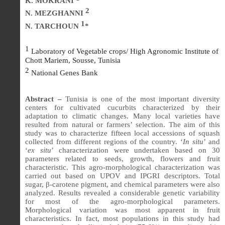
K. MOKRANI
2
N. MEZGHANNI
1
N. TARCHOUN
*
1
Laboratory of Vegetable crops/ High Agronomic Institute of
Chott Mariem, Sousse, Tunisia
2
National Genes Bank
Abstract –
Tunisia is one of the most important diversity
centers for cultivated cucurbits
characterized by their
adaptation to climatic changes. Many local varieties have
resulted from natural or farmers’ selection. The aim of this
study was to characterize fifteen local accessions of squash
collected from different regions of the country. ‘
In situ
’ and
‘
ex situ
’ characterization were undertaken based on 30
parameters related to seeds, growth, flowers and fruit
characteristic. This agro-morphological characterization was
carried out based on UPOV and IPGRI descriptors. Total
sugar, β-carotene pigment, and chemical parameters were also
analyzed. Results revealed a considerable genetic variability
for most of the agro-morphological parameters.
Morphological variation was most apparent in fruit
characteristics. In fact, most populations in this study had