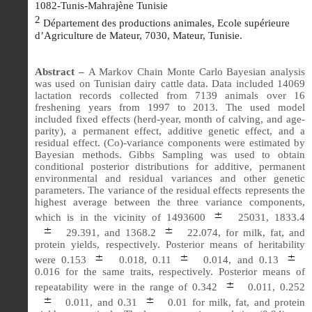
1082-Tunis-Mahrajène Tunisie
2
Département des productions animales, Ecole supérieure
d’Agriculture de Mateur, 7030, Mateur, Tunisie.
Abstract –
A Markov Chain Monte Carlo Bayesian analysis
was used on Tunisian dairy cattle data. Data included 14069
lactation records collected from 7139 animals over 16
freshening years from 1997 to 2013. The used model
included fixed effects (herd-year, month of calving, and age-
parity), a permanent effect, additive genetic effect, and a
residual effect. (Co)-variance components were estimated by
Bayesian methods. Gibbs Sampling was used to obtain
conditional posterior distributions for additive, permanent
environmental and residual variances and other genetic
parameters. The variance of the residual effects represents the
highest average between the three variance components,
which is in the vicinity of 1493600
25031, 1833.4
29.391, and 1368.2
22.074, for milk, fat, and
protein yields, respectively. Posterior means of heritability
were 0.153
0.018, 0.11
0.014, and 0.13
0.016 for the same traits, respectively. Posterior means of
repeatability were in the range of 0.342
0.011, 0.252
0.011, and 0.31
0.01 for milk, fat, and protein