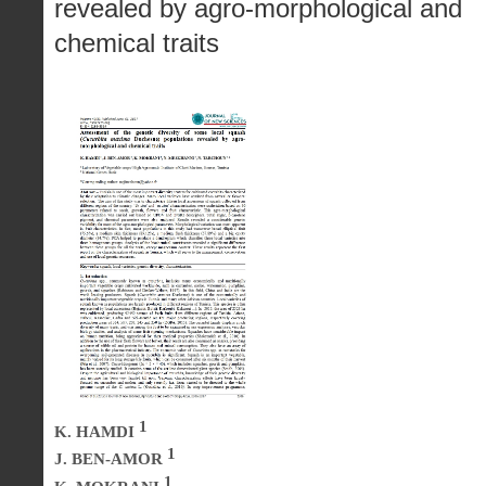
revealed by agro-morphological and
chemical traits
1
K. HAMDI
1
J. BEN-AMOR
1