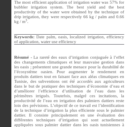
The most efficient application of irrigation water was 57% for
bubbler irrigation system. The best yield and the best
productivity of the water were obtained by the technique of
drip irrigation, they were respectively 66 kg / palm and 0.66
3
kg / m
.
Keywords:
Date palm, oasis, localized irrigation, efficiency
of application, water use efficiency
Résumé -
La rareté des eaux d’irrigation conjuguée à l’effet
des changements climatiques et leur mauvaise gestion dans
les oasis ; présentent une grande menace pour la durabilité de
l’écosystème oasien.
Pour augmenter le rendement en
produits dattiers tout en faisant face aux aléas climatiques en
Tunisie, des subventions ont été accordés aux agriculteurs
dans le but de pratiquer des techniques d’économie d’eau et
d’améliorer l’efficience d’utilisation de l’eau dans les
périmètres irrigués. Toutefois, malgré ces incitations, la
productivité de l’eau en irrigation des palmiers dattiers reste
loin des prévisions.
L’objectif de ce travail est l’identification
de la technique d’irrigation la plus efficiente sous le palmier
dattier. Il consiste principalement en une évaluation des
différentes techniques d’irrigation qui sont actuellement
appliquées sous palmier dattier dans les oasis tunisiennes à