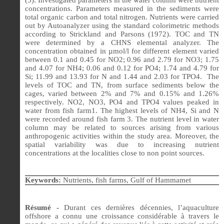
concentrations. Parameters measured in the sediments were
total organic carbon and total nitrogen.
Nutrients were carried
out by Autoanalyzer using the standard colorimetric methods
according to Strickland and Parsons (1972). TOC and TN
were determined by a CHNS elemental analyzer. The
concentration obtained in µmol/l for different element varied
between 0.1 and 0.45 for NO2; 0.96 and 2.79 for NO3; 1.75
and 4.07 for NH4; 0.06 and 0.12 for PO4; 1.74 and 4.79 for
Si; 11.99 and 13.93 for N and 1.44 and 2.03 for TPO4.
The
levels of TOC and TN, from surface sediments below the
cages, varied between 2% and 7% and 0.15% and 1.26%
respectively. NO2, NO3, PO4 and TPO4 values peaked in
water from fish farm1. The highest levels of NH4, Si and N
were recorded around fish farm 3.
The nutrient level in water
column may be related to sources arising from various
anthropogenic activities within the study area. Moreover, the
spatial variability was due to increasing nutrient
concentrations at the localities close to non point sources.
Keywords:
Nutrients, fish farms, Gulf of Hammamet
Résumé -
Durant ces dernières décennies, l’aquaculture
offshore a connu une croissance considérable à travers le