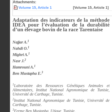
Attachments:
Volume 15, Article 1
[Volume 15, Article 1]
Adaptation des indicateurs de la méthode
IDEA pour l’évaluation de la durabilité
d’un élevage bovin de la race Tarentaise
1
Najjar A.
1
Nahdi O.
1
Mighri A.
2
Nasr J.
1
Hamrouni A.
3
Ben Mustapha E.
1
Laboratoire des Ressources Génétiques Animales et
Alimentaires, Institut National Agronomique de Tunisie,
Université de Carthage, Tunisie.
2
Institut National Agronomique de Tunisie, Université de
Carthage, Tunisie.
3
Ferme Ben Mustapha, Utique, Tunisie.