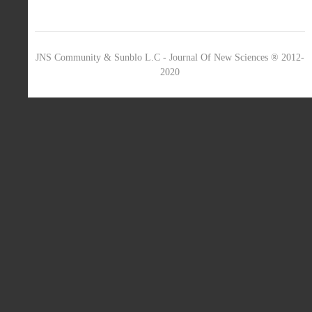
JNS Community & Sunblo L.C - Journal Of New Sciences ® 2012-
2020