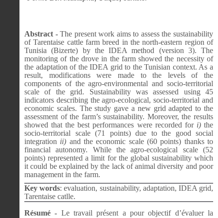
Abstract -
The present work aims to assess the sustainability
of Tarentaise cattle farm breed in the north-eastern region of
Tunisia (Bizerte) by the IDEA method (version 3). The
monitoring of the drove in the farm showed the necessity of
the adaptation of the IDEA grid to the Tunisian context. As a
result, modifications were made to the levels of the
components of the agro-environmental and socio-territorial
scale of the grid. Sustainability was assessed using 45
indicators describing the agro-ecological, socio-territorial and
economic scales. The study gave a new grid adapted to the
assessment of the farm’s sustainability. Moreover, the results
showed that the best performances were recorded for
i)
the
socio-territorial scale (71 points) due to the good social
integration
ii)
and the economic scale (60 points) thanks to
financial autonomy. While the agro-ecological scale (52
points) represented a limit for the global sustainability which
it could be explained by the lack of animal diversity and poor
management in the farm.
Key words
:
evaluation, sustainability, adaptation, IDEA grid,
Tarentaise catlle.
Résumé -
Le travail présent a pour objectif d’évaluer la